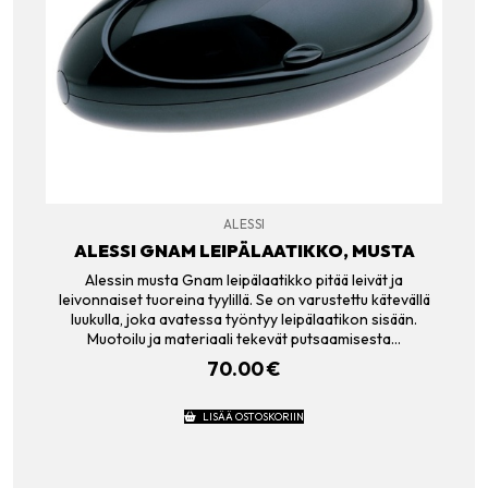
ALESSI
ALESSI GNAM LEIPÄLAATIKKO, MUSTA
Alessin musta Gnam leipälaatikko pitää leivät ja
leivonnaiset tuoreina tyylillä. Se on varustettu kätevällä
luukulla, joka avatessa työntyy leipälaatikon sisään.
Muotoilu ja materiaali tekevät putsaamisesta…
70.00
€
LISÄÄ OSTOSKORIIN