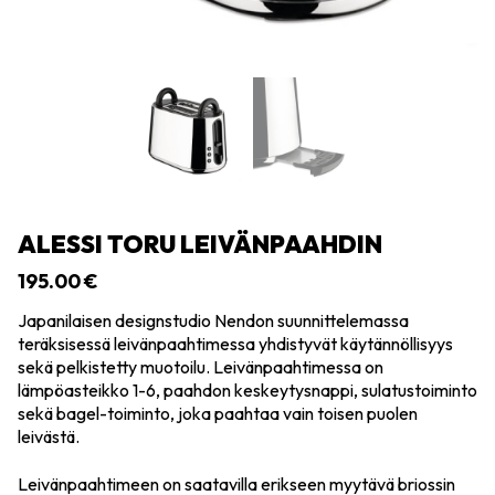
ALESSI TORU LEIVÄNPAAHDIN
195.00
€
Japanilaisen designstudio Nendon suunnittelemassa
teräksisessä leivänpaahtimessa yhdistyvät käytännöllisyys
sekä pelkistetty muotoilu. Leivänpaahtimessa on
lämpöasteikko 1-6, paahdon keskeytysnappi, sulatustoiminto
sekä bagel-toiminto, joka paahtaa vain toisen puolen
leivästä.
Leivänpaahtimeen on saatavilla erikseen myytävä briossin