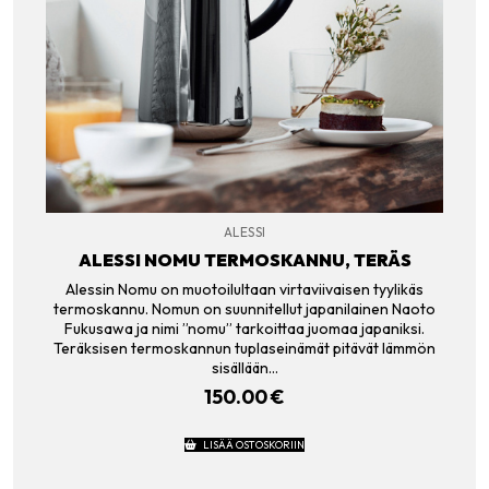
ALESSI
ALESSI NOMU TERMOSKANNU, TERÄS
Alessin Nomu on muotoilultaan virtaviivaisen tyylikäs
termoskannu. Nomun on suunnitellut japanilainen Naoto
Fukusawa ja nimi ”nomu” tarkoittaa juomaa japaniksi.
Teräksisen termoskannun tuplaseinämät pitävät lämmön
sisällään…
150.00
€
LISÄÄ OSTOSKORIIN