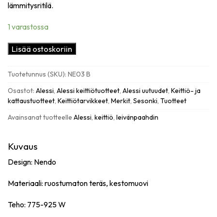
lämmitysritilä.
1 varastossa
Alessi
Lisää ostoskoriin
Toru
leivänpaahdin
Tuotetunnus (SKU):
NE03 B
määrä
Osastot:
Alessi
,
Alessi keittiötuotteet
,
Alessi uutuudet
,
Keittiö- ja
kattaustuotteet
,
Keittiötarvikkeet
,
Merkit
,
Sesonki
,
Tuotteet
Avainsanat tuotteelle
Alessi
,
keittiö
,
leivänpaahdin
Kuvaus
Design: Nendo
Materiaali: ruostumaton teräs, kestomuovi
Teho: 775-925 W