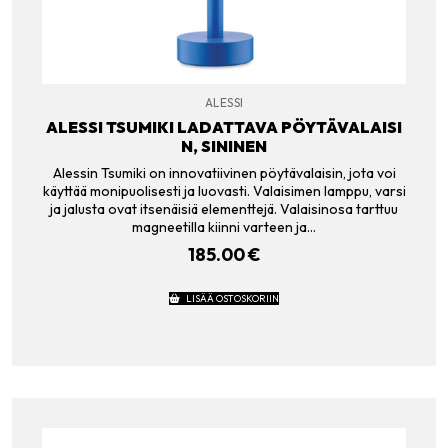
ALESSI
ALESSI TSUMIKI LADATTAVA PÖYTÄVALAISI
N, SININEN
Alessin Tsumiki on innovatiivinen pöytävalaisin, jota voi
käyttää monipuolisesti ja luovasti. Valaisimen lamppu, varsi
ja jalusta ovat itsenäisiä elementtejä. Valaisinosa tarttuu
magneetilla kiinni varteen ja…
185.00
€
LISÄÄ OSTOSKORIIN