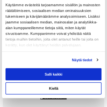
Käytämme evästeitä tarjoamamme sisällön ja mainosten
räätälöimiseen, sosiaalisen median ominaisuuksien
tukemiseen ja kävijämäärämme analysoimiseen. Lisäksi
jaamme sosiaalisen median, mainosalan ja analytiikka-
alan kumppaneillemme tietoja siitä, miten käytät
sivustoamme. Kumppanimme voivat yhdistää näitä
tietoja muihin tietoihin, joita olet antanut heille tai joita on
kerätty, kun olet käyttänyt heidän palvelujaan.
ALESSI
Näytä tiedot
ALESSI GNAM LEIPÄLAATIKKO, MUSTA
Alessin musta Gnam leipälaatikko pitää leivät ja
leivonnaiset tuoreina tyylillä. Se on varustettu kätevällä
Salli kaikki
luukulla, joka avatessa työntyy leipälaatikon sisään.
Muotoilu ja materiaali tekevät putsaamisesta…
70.00
€
Kiellä
LISÄÄ OSTOSKORIIN