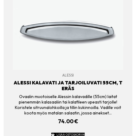
ALESSI
ALESSI KALAVATI JA TARJOILUVATI 55CM, T
ERÄS
Ovaalin muotoiselle Alessin kalavadille (55cm) laitat
pienemmän kalasaaliin tai kalafileen upeasti tarjolle!
Koristele sitruunalohkoilla ja tillin kukinnoilla. Vadille voit
koota myös matalan salaatin, jossa ainekset…
74.00
€
LISÄÄ OSTOSKORIIN