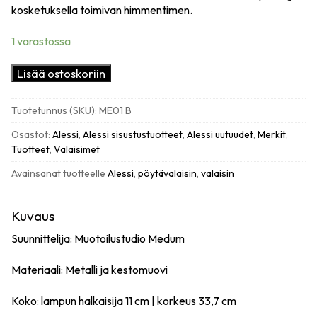
kosketuksella toimivan himmentimen.
1 varastossa
Alessi
Lisää ostoskoriin
Tsumiki
ladattava
Tuotetunnus (SKU):
ME01 B
pöytävalaisin,
musta
Osastot:
Alessi
,
Alessi sisustustuotteet
,
Alessi uutuudet
,
Merkit
,
määrä
Tuotteet
,
Valaisimet
Avainsanat tuotteelle
Alessi
,
pöytävalaisin
,
valaisin
Kuvaus
Suunnittelija: Muotoilustudio Medum
Materiaali: Metalli ja kestomuovi
Koko: lampun halkaisija 11 cm | korkeus 33,7 cm