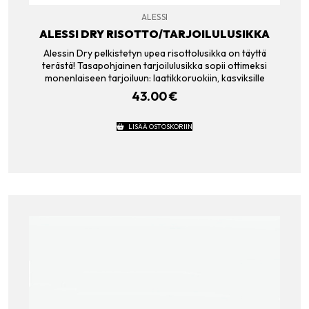
ALESSI
ALESSI DRY RISOTTO/TARJOILULUSIKKA
Alessin Dry pelkistetyn upea risottolusikka on täyttä
terästä! Tasapohjainen tarjoilulusikka sopii ottimeksi
monenlaiseen tarjoiluun: laatikkoruokiin, kasviksille
43.00
€
LISÄÄ OSTOSKORIIN