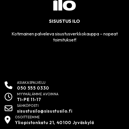
SISUSTUS ILO
Kotimainen palveleva sisustusverkkokauppa – nopeat
toimitukset!
ASIAKASPALVELU
050 555 0330
MYYMÄLÄMME AVOINNA
TI-PE 11-17
SÄHKÖPOSTI
sisustusilo@sisustusilo.fi
OSOITTEEMME
Yliopistonkatu 21, 40100 Jyväskylä