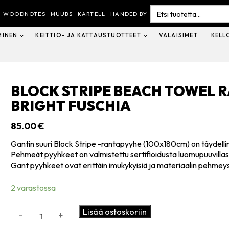
Search
for:
WOODNOTES
MUUBS
KARTELL
HANDED BY
MINEN
KEITTIÖ- JA KATTAUSTUOTTEET
VALAISIMET
KELL
BLOCK STRIPE BEACH TOWEL 
BRIGHT FUSCHIA
85.00
€
Gantin suuri Block Stripe -rantapyyhe (100x180cm) on täydelli
Pehmeät pyyhkeet on valmistettu sertifioidusta luomupuuvillast
Gant pyyhkeet ovat erittäin imukykyisiä ja materiaalin pehmeys 
2 varastossa
Block
Lisää ostoskoriin
-
+
Stripe