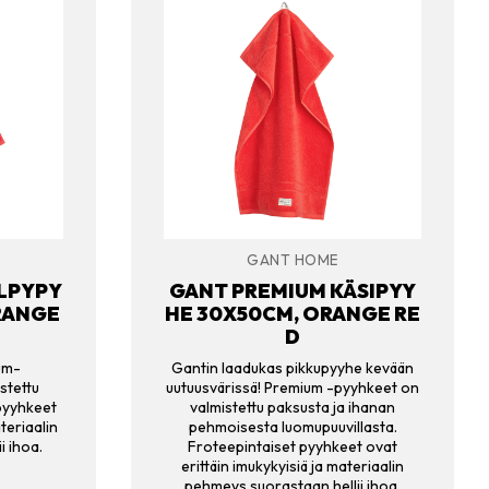
GANT HOME
LPYPY
GANT PREMIUM KÄSIPYY
RANGE
HE 30X50CM, ORANGE RE
D
um-
Gantin laadukas pikkupyyhe kevään
stettu
uutuusvärissä! Premium -pyyhkeet on
ypyyhkeet
valmistettu paksusta ja ihanan
teriaalin
pehmoisesta luomupuuvillasta.
i ihoa.
Froteepintaiset pyyhkeet ovat
erittäin imukykyisiä ja materiaalin
pehmeys suorastaan hellii ihoa.