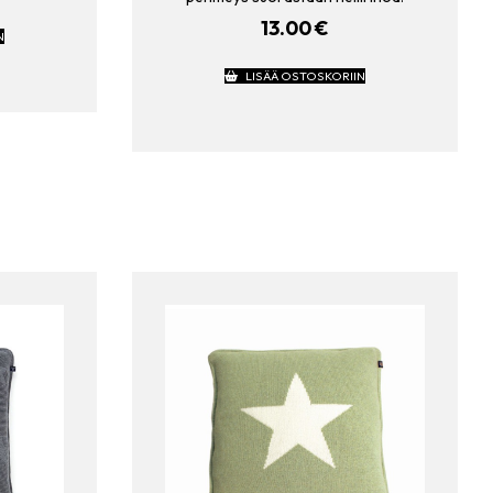
13.00
€
N
LISÄÄ OSTOSKORIIN