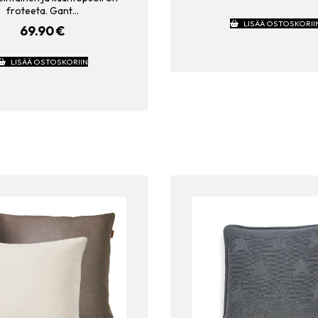
froteeta. Gant…
LISÄÄ OSTOSKORII
69.90
€
LISÄÄ OSTOSKORIIN