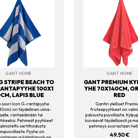
GANT HOME
GANT HOME
G STRIPE BEACH TO
GANT PREMIUM KY
RANTAPYYHE 100X1
YHE 70X140CM, O
CM, LAPIS BLUE
RED
 suuri Icon G-rantapyyhe
Gantin ylelliset Premi
80cm) on täydellinen uima-
froteepyyhkeet on valmi
aalle, rantaelämään tai
paksusta puuvillasta. Kylp
yhkeeksi. Pehmeät pyyhkeet
kuivaavat täydellisesti ja ma
almistettu sertifioidusta
pehmeys suorastaan helli
mupuuvillasta. Pyyhe on
49.50
€
pintainen ja kääntöpuoli on