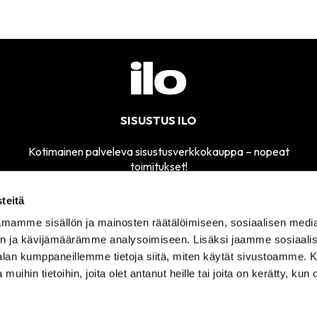
SISUSTUS ILO
Kotimainen palveleva sisustusverkkokauppa – nopeat
toimitukset!
teitä
mamme sisällön ja mainosten räätälöimiseen, sosiaalisen medi
MYYMÄLÄMME
n ja kävijämäärämme analysoimiseen. Lisäksi jaamme sosiaali
SÄHKÖPOSTI
AVOINNA
sisustusilo@sisustusilo.fi
-alan kumppaneillemme tietoja siitä, miten käytät sivustoamme
TI-PE 11-17
 muihin tietoihin, joita olet antanut heille tai joita on kerätty, kun 