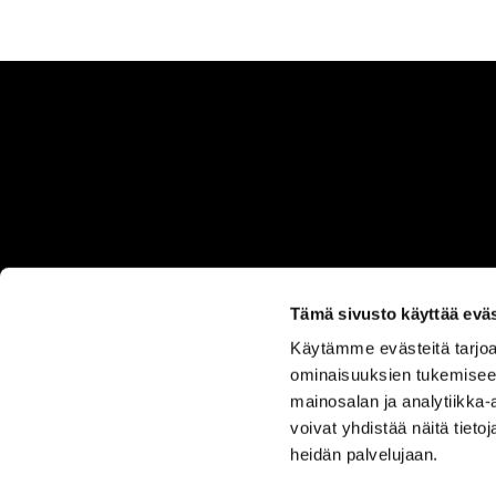
Tämä sivusto käyttää eväs
Käytämme evästeitä tarjoa
ASIAKASPALVELU
ominaisuuksien tukemisee
050 555
mainosalan ja analytiikka
0330
voivat yhdistää näitä tietoja
heidän palvelujaan.