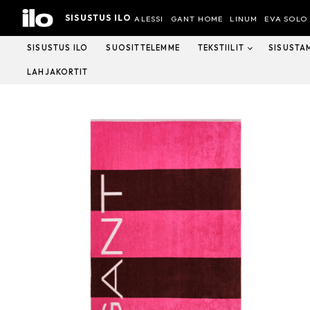
Hyppää
SISUSTUS ILO
sisältöön
ALESSI
GANT HOME
LINUM
EVA SOLO
SISUSTUS ILO
SUOSITTELEMME
TEKSTIILIT
SISUSTA
LAHJAKORTIT