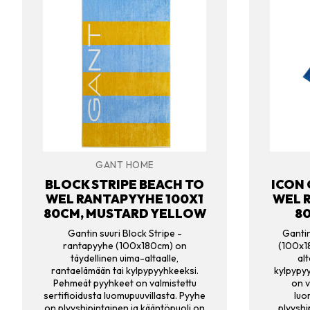
GANT HOME
BLOCK STRIPE BEACH TO
ICON 
WEL RANTAPYYHE 100X1
WEL 
80CM, MUSTARD YELLOW
80
Gantin suuri Block Stripe -
Gantin
rantapyyhe (100x180cm) on
(100x1
täydellinen uima-altaalle,
alt
rantaelämään tai kylpypyyhkeeksi.
kylpypy
Pehmeät pyyhkeet on valmistettu
on v
sertifioidusta luomupuuvillasta. Pyyhe
luo
on plyyshipintainen ja kääntöpuoli on
plyyshi