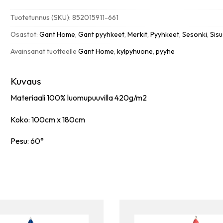
beach
towel
Tuotetunnus (SKU):
852015911-661
rantapyyhe
100x180cm,
Osastot:
Gant Home
,
Gant pyyhkeet
,
Merkit
,
Pyyhkeet
,
Sesonki
,
Sisu
bright
Avainsanat tuotteelle
Gant Home
,
kylpyhuone
,
pyyhe
fuschia
määrä
Kuvaus
Materiaali 100% luomupuuvilla 420g/m2
Koko: 100cm x 180cm
Pesu: 60°