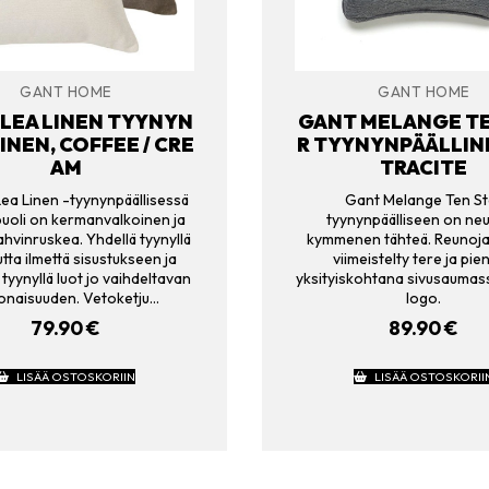
GANT HOME
GANT HOME
LEA LINEN TYYNYN
GANT MELANGE TE
INEN, COFFEE / CRE
R TYYNYNPÄÄLLIN
AM
TRACITE
ea Linen -tyynynpäällisessä
Gant Melange Ten St
puoli on kermanvalkoinen ja
tyynynpäälliseen on neu
ahvinruskea. Yhdellä tyynyllä
kymmenen tähteä. Reunoja
tta ilmettä sisustukseen ja
viimeistelty tere ja pie
tyynyllä luot jo vaihdeltavan
yksityiskohtana sivusaumas
onaisuuden. Vetoketju…
logo.
79.90
€
89.90
€
LISÄÄ OSTOSKORIIN
LISÄÄ OSTOSKORII