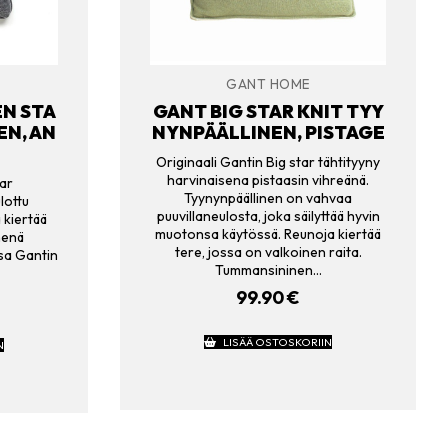
GANT HOME
N STA
GANT BIG STAR KNIT TYY
EN, AN
NYNPÄÄLLINEN, PISTAGE
Originaali Gantin Big star tähtityyny
harvinaisena pistaasin vihreänä.
ar
Tyynynpäällinen on vahvaa
lottu
puuvillaneulosta, joka säilyttää hyvin
 kiertää
muotonsa käytössä. Reunoja kiertää
nenä
tere, jossa on valkoinen raita.
sa Gantin
Tummansininen…
99.90
€
LISÄÄ OSTOSKORIIN
N