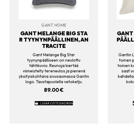
GANT HOME
GANT MELANGE BIG STA
GANT 
R TYYNYNPÄÄLLINEN, AN
PÄÄLL
TRACITE
Gant Melange Big Star
Gantin L
tyynynpäälliseen on neulottu
toinen 
tähtikuvio. Reunoja kiertää
toinen k
viimeistelty tereneulos ja pienenä
saat uu
yksityiskohtana sivusaumassa Gantin
kahdella 
logo. Taustapuolella vetoketju.
kok
89.00
€
LISÄÄ OSTOSKORIIN