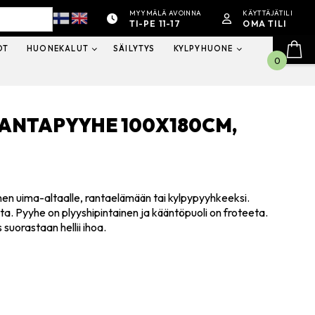
MYYMÄLÄ AVOINNA
KÄYTTÄJÄTILI
TI-PE 11-17
OMA TILI
OT
HUONEKALUT
SÄILYTYS
KYLPYHUONE
0
RANTAPYYHE 100X180CM,
nen uima-altaalle, rantaelämään tai kylpypyyhkeeksi.
a. Pyyhe on plyyshipintainen ja kääntöpuoli on froteeta.
suorastaan hellii ihoa.