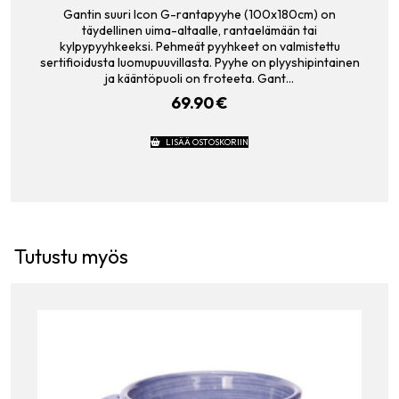
Gantin suuri Icon G-rantapyyhe (100x180cm) on
täydellinen uima-altaalle, rantaelämään tai
kylpypyyhkeeksi. Pehmeät pyyhkeet on valmistettu
sertifioidusta luomupuuvillasta. Pyyhe on plyyshipintainen
ja kääntöpuoli on froteeta. Gant…
69.90
€
LISÄÄ OSTOSKORIIN
Tutustu myös