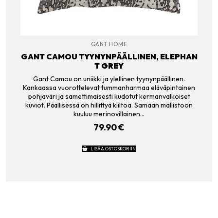
GANT HOME
GANT CAMOU TYYNYNPÄÄLLINEN, ELEPHAN
T GREY
Gant Camou on uniikki ja ylellinen tyynynpäällinen.
Kankaassa vuorottelevat tummanharmaa eläväpintainen
pohjaväri ja samettimaisesti kudotut kermanvalkoiset
kuviot. Päällisessä on hillittyä kiiltoa. Samaan mallistoon
kuuluu merinovillainen…
79.90
€
LISÄÄ OSTOSKORIIN