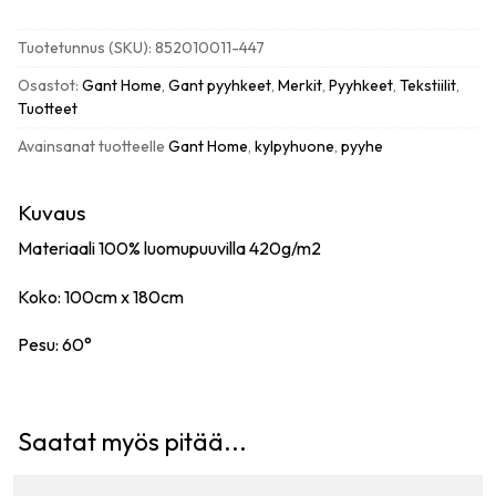
Stripe
beach
Tuotetunnus (SKU):
852010011-447
towel
rantapyyhe
Osastot:
Gant Home
,
Gant pyyhkeet
,
Merkit
,
Pyyhkeet
,
Tekstiilit
,
100x180cm,
Tuotteet
lapis
Avainsanat tuotteelle
Gant Home
,
kylpyhuone
,
pyyhe
blue
määrä
Kuvaus
Materiaali 100% luomupuuvilla 420g/m2
Koko: 100cm x 180cm
Pesu: 60°
Saatat myös pitää...