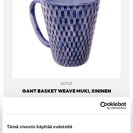
ASTIAT
GANT BASKET WEAVE MUKI, SININEN
Basket weave on kauniisti käsin lasitettu reilun kokoinen
muki.
19.00
€
LISÄÄ OSTOSKORIIN
Tämä sivusto käyttää evästeitä