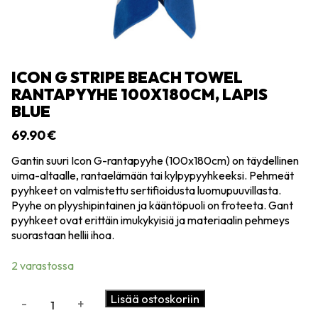
ICON G STRIPE BEACH TOWEL
RANTAPYYHE 100X180CM, LAPIS
BLUE
69.90
€
Gantin suuri Icon G-rantapyyhe (100x180cm) on täydellinen
uima-altaalle, rantaelämään tai kylpypyyhkeeksi. Pehmeät
pyyhkeet on valmistettu sertifioidusta luomupuuvillasta.
Pyyhe on plyyshipintainen ja kääntöpuoli on froteeta. Gant
pyyhkeet ovat erittäin imukykyisiä ja materiaalin pehmeys
suorastaan hellii ihoa.
2 varastossa
Icon
Lisää ostoskoriin
-
+
G