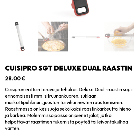
CUISIPRO SGT DELUXE DUAL RAASTIN
28.00
€
Cuisipron erittäin terävä ja tehokas Deluxe Dual -raastin sopii
erinomaisesti mm. sitruunankuoren, suklaan,
muskottipähkinän, juuston tai vihannesten raastamiseen.
Raastimessa on käsisuoja sekä kaksi raastinkarkeutta: hieno
ja karkea. Molemmissa päissä on pienet jalat, jotka
helpottavat raastimen tukemista pöytää tai leivontakulhoa
varten.