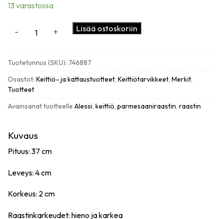
13 varastossa
Cuisipro
Lisää ostoskoriin
-
+
SGT
Deluxe
Dual
Tuotetunnus (SKU):
746887
raastin
määrä
Osastot:
Keittiö- ja kattaustuotteet
,
Keittiötarvikkeet
,
Merkit
,
Tuotteet
Avainsanat tuotteelle
Alessi
,
keittiö
,
parmesaaniraastin
,
raastin
Kuvaus
Pituus: 37 cm
Leveys: 4 cm
Korkeus: 2 cm
Raastinkarkeudet: hieno ja karkea