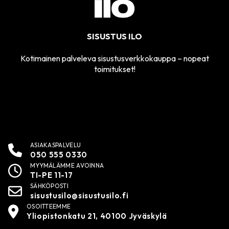
SISUSTUS ILO
Kotimainen palveleva sisustusverkkokauppa – nopeat
toimitukset!
ASIAKASPALVELU
050 555 0330
MYYMÄLÄMME AVOINNA
TI-PE 11-17
SÄHKÖPOSTI
sisustusilo@sisustusilo.fi
OSOITTEEMME
Yliopistonkatu 21, 40100 Jyväskylä