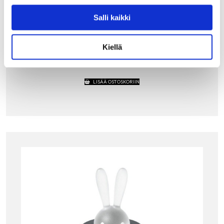
O, 3:N KUPIN, PUNAINEN
Salli kaikki
Alessin 3:n kupin Pulcina-espressopannu punaisella
kahvalla on Michele de Lucchin suunnittelema. Näin upeaa
espressopannua ei tarvitse piilottaa kaappiin, vaan se saa
patsastella keittiön kunniapaikalla. Pulcina…
Kiellä
100.00
€
LISÄÄ OSTOSKORIIN