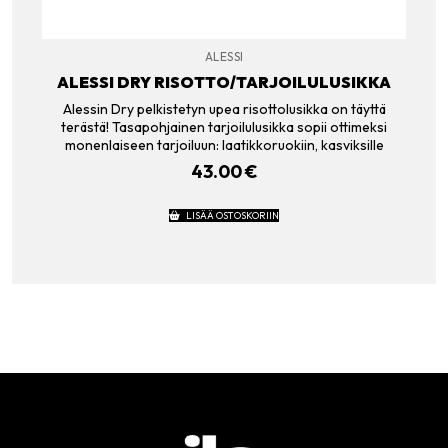
ALESSI
ALESSI DRY RISOTTO/TARJOILULUSIKKA
Alessin Dry pelkistetyn upea risottolusikka on täyttä
terästä! Tasapohjainen tarjoilulusikka sopii ottimeksi
monenlaiseen tarjoiluun: laatikkoruokiin, kasviksille
43.00
€
LISÄÄ OSTOSKORIIN