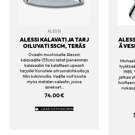
ALESSI
ALESSI KALAVATI JA TARJ
ALESS
OILUVATI 55CM, TERÄS
Ä VES
Ovaalin muotoiselle Alessin
kalavadille (55cm) laitat pienemmän
Michael 
kalasaaliin tai kalafileen upeasti
tyylikk
tarjolle! Koristele sitruunalohkoilla ja
1985. 
tillin kukinnoilla. Vadille voit koota
jatkaa y
myös matalan salaatin, jossa
tuotteen
ainekset…
nokassa
74.00
€
LISÄÄ OSTOSKORIIN