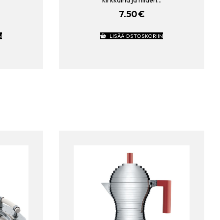
…
kirkkaina ja niiden…
7.50
€
N
LISÄÄ OSTOSKORIIN