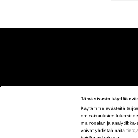
Tämä sivusto käyttää eväs
Käytämme evästeitä tarjoa
ASIAKASPALVELU
ominaisuuksien tukemisee
050 555
mainosalan ja analytiikka
0330
voivat yhdistää näitä tietoja
heidän palvelujaan.