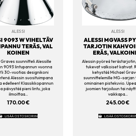
ALESSI
ALESSI
I 9093 W VIHELTÄV
ALESSI MGVASS P
IPANNU TERÄS, VAL
TARJOTIN KAHVOIL
KOINEN
ERÄS, VALKOI
Graves suunnitteli Alessille
Alessin pyöreä terästarjotin
ään 9093 lintupannun vuonna
tukevat valkoiset kahvat.
Yli 30-vuotias designikoni
kehystää Michael Grav
htenä Alessin suosituimpana
suunnittelemille MG-sarjan t
a edelleen! Klassikkopannun
ominainen pistekuvio. Upea
 päivystää pieni lintu, joka
juomien tarjoiluun tai näytt
ilmoittaa…
vaikkapa…
170.00
€
245.00
€
LISÄÄ OSTOSKORIIN
LISÄÄ OSTOSKORII