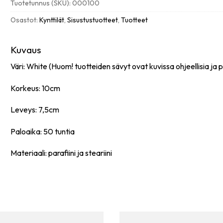
Tuotetunnus (SKU):
000100
määrä
Osastot:
Kynttilät
,
Sisustustuotteet
,
Tuotteet
Kuvaus
Väri: White (Huom! tuotteiden sävyt ovat kuvissa ohjeellisia ja pi
Korkeus: 10cm
Leveys: 7,5cm
Paloaika: 50 tuntia
Materiaali: parafiini ja steariini