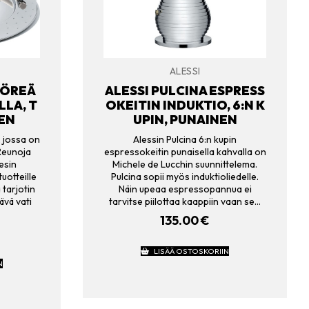
ALESSI
YÖREÄ
ALESSI PULCINA ESPRESS
LA, T
OKEITIN INDUKTIO, 6:N K
NEN
UPIN, PUNAINEN
, jossa on
Alessin Pulcina 6:n kupin
 Reunoja
espressokeitin punaisella kahvalla on
esin
Michele de Lucchin suunnittelema.
uotteille
Pulcina sopii myös induktioliedelle.
 tarjotin
Näin upeaa espressopannua ei
ävä vati
tarvitse piilottaa kaappiin vaan se…
135.00
€
LISÄÄ OSTOSKORIIN
N