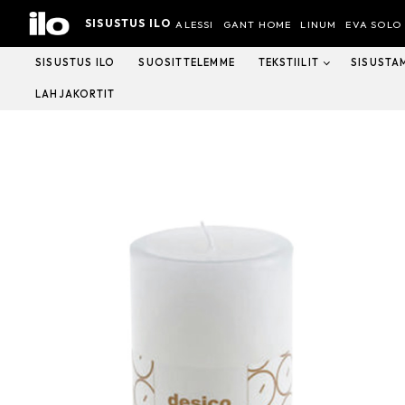
Hyppää
SISUSTUS ILO
sisältöön
ALESSI
GANT HOME
LINUM
EVA SOLO
SISUSTUS ILO
SUOSITTELEMME
TEKSTIILIT
SISUSTA
LAHJAKORTIT