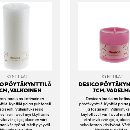
KYNTTILÄT
KYNTTILÄT
CO PÖYTÄKYNTTILÄ
DESICO PÖYTÄKYN
CM, VALKOINEN
7CM, VADELM
con laadukas kotimainen
Desicon laadukas kotim
tilä. Kynttilä palaa puhtaasti
pöytäkynttilä. Kynttilä palaa
asaisesti. Valmistuksessa
ja tasaisesti. Valmistuk
ävät värit ovat myrkkyttömiä
käytettävät värit ovat myrk
rvikevärejä ja jokainen väri
elintarvikevärejä ja jokain
aan käsityönä. Värit pysyvät
sekoitetaan käsityönä. Väri