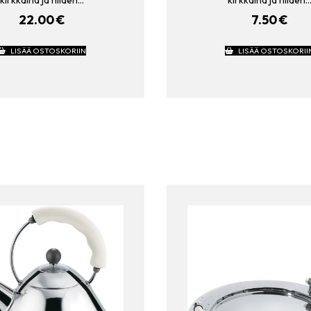
kirkkaina ja niiden…
kirkkaina ja niiden
22.00
€
7.50
€
LISÄÄ OSTOSKORIIN
LISÄÄ OSTOSKORII