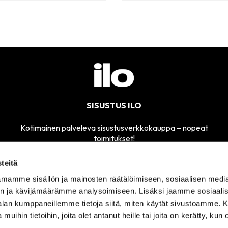
SISUSTUS ILO
Kotimainen palveleva sisustusverkkokauppa – nopeat
toimitukset!
teitä
mamme sisällön ja mainosten räätälöimiseen, sosiaalisen medi
MYYMÄLÄMME
n ja kävijämäärämme analysoimiseen. Lisäksi jaamme sosiaali
SÄHKÖPOSTI
AVOINNA
-alan kumppaneillemme tietoja siitä, miten käytät sivustoamme
sisustusilo@sisustusilo.fi
TI-PE 11-17
 muihin tietoihin, joita olet antanut heille tai joita on kerätty, kun 