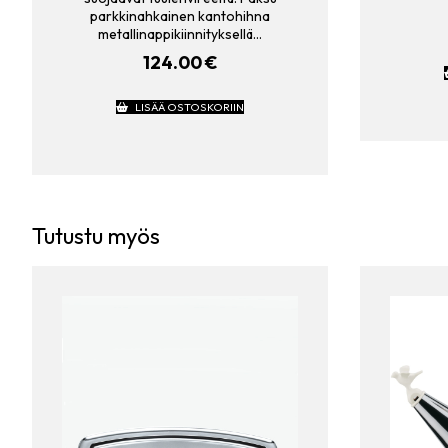
parkkinahkainen kantohihna
metallinappikiinnityksellä…
124.00
€
LISÄÄ OSTOSKORIIN
Tutustu myös