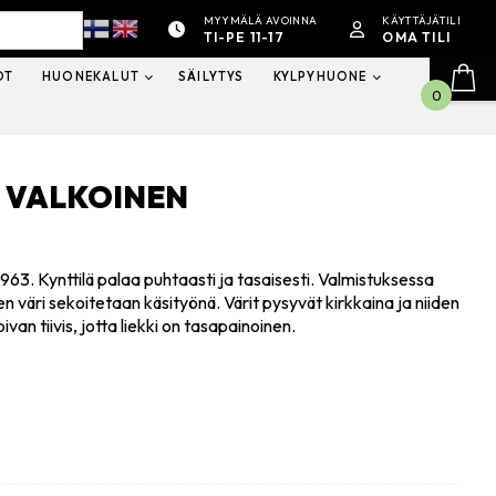
MYYMÄLÄ AVOINNA
KÄYTTÄJÄTILI
TI-PE 11-17
OMA TILI
OT
HUONEKALUT
SÄILYTYS
KYLPYHUONE
0
, VALKOINEN
63. Kynttilä palaa puhtaasti ja tasaisesti. Valmistuksessa
n väri sekoitetaan käsityönä. Värit pysyvät kirkkaina ja niiden
van tiivis, jotta liekki on tasapainoinen.