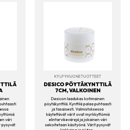
KYLPYHUONETUOTTEET
TTILÄ
DESICO PÖYTÄKYNTTILÄ
A
7CM, VALKOINEN
ainen
Desicon laadukas kotimainen
 puhtaasti
pöytäkynttilä. Kynttilä palaa puhtaasti
sessa
ja tasaisesti. Valmistuksessa
kyttömiä
käytettävät värit ovat myrkkyttömiä
en väri
elintarvikevärejä ja jokainen väri
t pysyvät
sekoitetaan käsityönä. Värit pysyvät