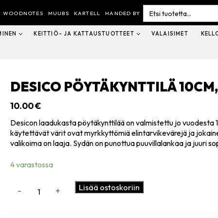
Search
for:
WOODNOTES
MUUBS
KARTELL
HANDED BY
MINEN
KEITTIÖ- JA KATTAUSTUOTTEET
VALAISIMET
KELL
DESICO PÖYTÄKYNTTILÄ 10CM
10.00
€
Desicon laadukasta pöytäkynttilää on valmistettu jo vuodesta 19
käytettävät värit ovat myrkkyttömiä elintarvikevärejä ja jokaine
valikoima on laaja. Sydän on punottua puuvillalankaa ja juuri sopi
4 varastossa
Desico
Lisää ostoskoriin
-
+
pöytäkynttilä
10cm,
valkoinen