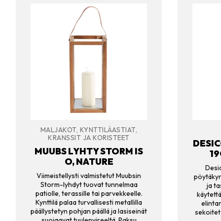
MALJAKOT, KYNTTILÄASTIAT,
KRANSSIT JA KORISTEET
DESI
MUUBS LYHTY STORM IS
19
O, NATURE
Desi
Viimeistellysti valmistetut Muubsin
pöytäkynt
Storm-lyhdyt tuovat tunnelmaa
ja t
patiolle, terassille tai parvekkeelle.
käytett
Kynttilä palaa turvallisesti metallilla
elinta
päällystetyn pohjan päällä ja lasiseinät
sekoitet
suojaavat tuulenvireeltä. Paksu