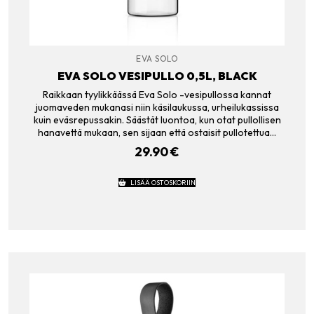
EVA SOLO
EVA SOLO VESIPULLO 0,5L, BLACK
Raikkaan tyylikkäässä Eva Solo -vesipullossa kannat
juomaveden mukanasi niin käsilaukussa, urheilukassissa
kuin eväsrepussakin. Säästät luontoa, kun otat pullollisen
hanavettä mukaan, sen sijaan että ostaisit pullotettua…
29.90
€
LISÄÄ OSTOSKORIIN