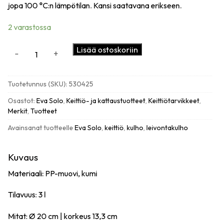
jopa 100 °C:n lämpötilan. Kansi saatavana erikseen.
2 varastossa
Eva
Lisää ostoskoriin
-
+
Solo
Leivontakulho
3
Tuotetunnus (SKU):
530425
L
määrä
Osastot:
Eva Solo
,
Keittiö- ja kattaustuotteet
,
Keittiötarvikkeet
,
Merkit
,
Tuotteet
Avainsanat tuotteelle
Eva Solo
,
keittiö
,
kulho
,
leivontakulho
Kuvaus
Materiaali: PP-muovi, kumi
Tilavuus: 3 l
Mitat: Ø 20 cm | korkeus 13,3 cm