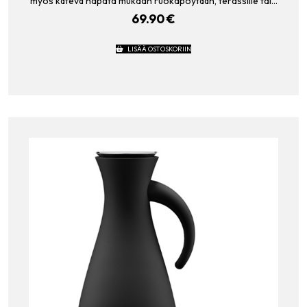
myös kätevä napata mukaan ruokapöytään, terassille tai…
69.90
€
LISÄÄ OSTOSKORIIN