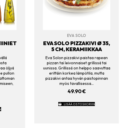
EVA SOLO
IINIET
EVA SOLO PIZZAKIVI Ø 35,
5 CM, KERAMIIKKAA
ällä
Eva Solon pizzakivi paistaa rapean
usta
pizzan tai leivonnaiset grillissä tai
aa öljyä
uunissa. Grillissä on helppo saavuttaa
ee pullon
erittäin korkea lämpötila, mutta
Ajattoman
pizzakivi antaa hyvän paistopinnan
tämiseen,
myös tavallisessa…
49.90
€
LISÄÄ OSTOSKORIIN
N