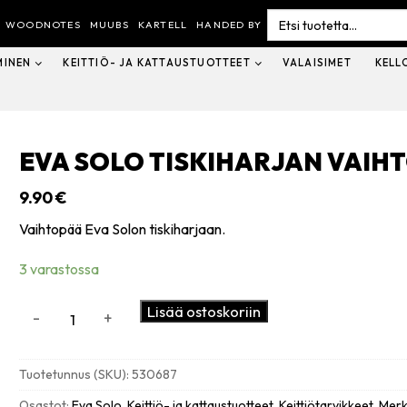
Search
for:
WOODNOTES
MUUBS
KARTELL
HANDED BY
MINEN
KEITTIÖ- JA KATTAUSTUOTTEET
VALAISIMET
KELL
EVA SOLO TISKIHARJAN VAIH
9.90
€
Vaihtopää Eva Solon tiskiharjaan.
3 varastossa
Eva
Lisää ostoskoriin
-
+
Solo
Tiskiharjan
vaihtopää,
Tuotetunnus (SKU):
530687
silikoniharjakset
määrä
Osastot:
Eva Solo
,
Keittiö- ja kattaustuotteet
,
Keittiötarvikkeet
,
Merk