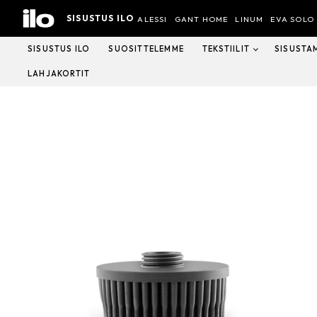
Hyppää
SISUSTUS ILO
sisältöön
ALESSI
GANT HOME
LINUM
EVA SOLO
SISUSTUS ILO
SUOSITTELEMME
TEKSTIILIT
SISUSTA
LAHJAKORTIT