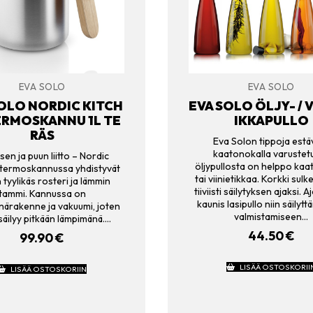
EVA SOLO
EVA SOLO
OLO NORDIC KITCH
EVA SOLO ÖLJY- / V
ERMOSKANNU 1L TE
IKKAPULLO
RÄS
Eva Solon tippoja estäv
kaatonokalla varustet
sen ja puun liitto – Nordic
öljypullosta on helppo kaat
 termoskannussa yhdistyvät
tai viinietikkaa. Korkki sulk
n tyylikäs rosteri ja lämmin
tiiviisti säilytyksen ajaksi. 
tammi. Kannussa on
kaunis lasipullo niin säilyt
närakenne ja vakuumi, joten
valmistamiseen…
säilyy pitkään lämpimänä.…
44.50
€
99.90
€
LISÄÄ OSTOSKORII
LISÄÄ OSTOSKORIIN