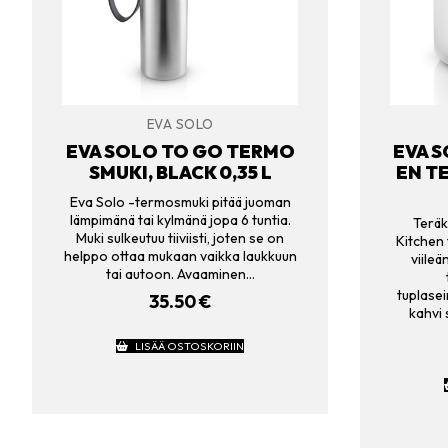
EVA SOLO
EVA SOLO TO GO TERMO
EVA S
SMUKI, BLACK 0,35 L
EN T
Eva Solo -termosmuki pitää juoman
lämpimänä tai kylmänä jopa 6 tuntia.
Teräk
Muki sulkeutuu tiiviisti, joten se on
Kitchen
helppo ottaa mukaan vaikka laukkuun
viileä
tai autoon. Avaaminen…
tuplasei
35.50
€
kahvi 
LISÄÄ OSTOSKORIIN