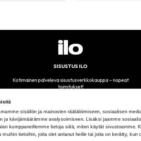
SISUSTUS ILO
Kotimainen palveleva sisustusverkkokauppa – nopeat
toimitukset!
teitä
mamme sisällön ja mainosten räätälöimiseen, sosiaalisen medi
MYYMÄLÄMME
n ja kävijämäärämme analysoimiseen. Lisäksi jaamme sosiaali
SÄHKÖPOSTI
AVOINNA
sisustusilo@sisustusilo.fi
-alan kumppaneillemme tietoja siitä, miten käytät sivustoamme
TI-PE 11-17
 muihin tietoihin, joita olet antanut heille tai joita on kerätty, kun 