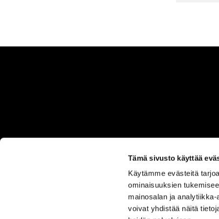
Tämä sivusto käyttää eväs
Käytämme evästeitä tarjoa
ASIAKASPALVELU
ominaisuuksien tukemisee
050 555
mainosalan ja analytiikka
0330
voivat yhdistää näitä tietoja