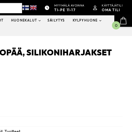
MYYMÄLÄ AVOINNA
KÄYTTÄJÄTILI
TI-PE 11-17
OMA TILI
OT
HUONEKALUT
SÄILYTYS
KYLPYHUONE
0
TOPÄÄ, SILIKONIHARJAKSET
it
,
Tuotteet