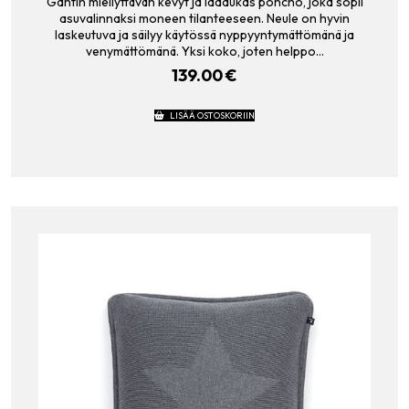
Gantin miellyttävän kevyt ja laadukas poncho, joka sopii
asuvalinnaksi moneen tilanteeseen. Neule on hyvin
laskeutuva ja säilyy käytössä nyppyyntymättömänä ja
venymättömänä. Yksi koko, joten helppo…
139.00
€
LISÄÄ OSTOSKORIIN