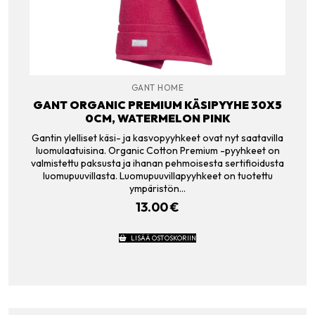
GANT HOME
GANT ORGANIC PREMIUM KÄSIPYYHE 30X5
0CM, WATERMELON PINK
Gantin ylelliset käsi- ja kasvopyyhkeet ovat nyt saatavilla
luomulaatuisina. Organic Cotton Premium -pyyhkeet on
valmistettu paksusta ja ihanan pehmoisesta sertifioidusta
luomupuuvillasta. Luomupuuvillapyyhkeet on tuotettu
ympäristön…
13.00
€
LISÄÄ OSTOSKORIIN