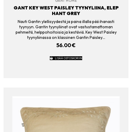
GANT HOME
GANT KEY WEST PAISLEY TYYNYLIINA, ELEP
HANT GREY
Nauti Gantin ylellisyydestä ja paina illalla pää ihanasti
tyynyyn. Gantin tyynyliinat ovat vastustamattoman
pehmeitä, helppohoitoisia ja kestäviä. Key West Paisley
tyynyliinassa on klassinen Gantin Paisley…
56.00
€
LISÄÄ OSTOSKORIIN