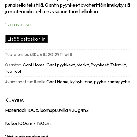
punaisella tekstillä. Gantin pyyhkeet ovat erittäin imukykyisiä
ja materiaalin pehmeys suorastaan hellii ihoa.
1 varastossa
Gant
Lisää ostoskoriin
est.
1949
Tuotetunnus (SKU):
852012911-648
beach
towel
Osastot:
Gant Home
,
Gant pyyhkeet
,
Merkit
,
Pyyhkeet
,
Tekstiilit
,
rantapyyhe
Tuotteet
100x180cm,
Avainsanat tuotteelle
Gant Home
,
kylpyhuone
,
pyyhe
,
rantapyyhe
watermelon
red
määrä
Kuvaus
Materiaali 100% luomupuuvilla 420g/m2
Koko: 100cm x 180cm
Väri: watermelon red