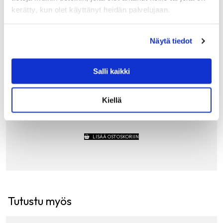
kerätty, kun olet käyttänyt heidän palvelujaan.
GANT HOME
Näytä tiedot
GANT EST. 1949 BEACH TOWEL RANTAPYYH
E 100X180CM, TROPIC BLUE
Gantin suuri pyyhe (100x180cm) on täydellinen
Salli kaikki
kylpypyyhkeeksi, uima-altaalle ja rantaelämään. Pehmeät
pyyhkeet on valmistettu sertifioidusta luomupuuvillasta.
Pyyhe on plyyshipintainen ja kääntöpuoli on froteeta.
Kiellä
Klassinen logo…
85.00
€
LISÄÄ OSTOSKORIIN
Tutustu myös