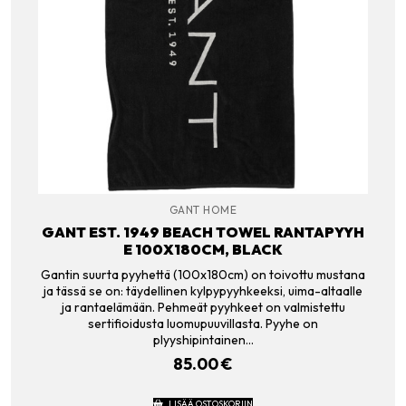
GANT HOME
GANT EST. 1949 BEACH TOWEL RANTAPYYH
E 100X180CM, BLACK
Gantin suurta pyyhettä (100x180cm) on toivottu mustana
ja tässä se on: täydellinen kylpypyyhkeeksi, uima-altaalle
ja rantaelämään. Pehmeät pyyhkeet on valmistettu
sertifioidusta luomupuuvillasta. Pyyhe on
plyyshipintainen…
85.00
€
LISÄÄ OSTOSKORIIN