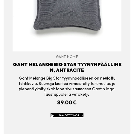
GANT HOME
GANT MELANGE BIG STAR TYYNYNPÄÄLLINE
N, ANTRACITE
Gant Melange Big Star tyynynpäälliseen on neulottu
tähtikuvio. Reunoja kiertää viimeistelty tereneulos ja
pienenä yksityiskohtana sivusaumassa Gantin logo.
Taustapuolella vetoketju.
89.00
€
LISÄÄ OSTOSKORIIN