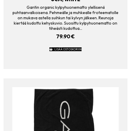
Gantin organic kylpyhuonematto ylellisenä
puhtaanvalkoisena. Pehmeälle ja muhkealle froteematolle
on mukava astella suihkun tai kylvyn jälkeen. Reunoja
kiertää kudottu kehyskuvio. Suosittu kylpyhuonematto on
tiheästi kudottua…
79.90
€
LISÄÄ OSTOSKORIIN