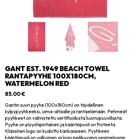
GANT EST. 1949 BEACH TOWEL
RANTAPYYHE 100X180CM,
WATERMELON RED
85.00
€
Gantin suuri pyyhe (100x180cm) on täydellinen
kylpypyyhkeeksi, uima-altaalle ja rantaelämään. Pehmeät
pyyhkeet on valmistettu sertifioidusta luomupuuvillasta.
Pyyhe on plyyshipintainen ja kääntöpuoli on froteeta.
Klassinen logo on kudottu kankaaseen. Pyyhkeen
kääntöpuoli on valkoinen ja logo peilikuvana vesimeloonin