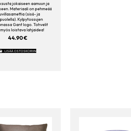
uksusta jokaiseen aamuun ja
keen. Materiaali on pehmeää
uvillasamettia (sisä- ja
puolella). Kylpytossujen
unassa Gant logo. Tohvelit
 myös loistava lahjaidea!
44.90
€
LISÄÄ OSTOSKORIIN