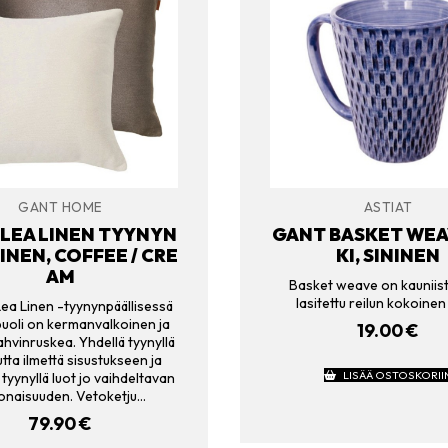
GANT HOME
ASTIAT
LEA LINEN TYYNYN
GANT BASKET WEA
INEN, COFFEE / CRE
KI, SININEN
AM
Basket weave on kauniist
lasitettu reilun kokoinen
ea Linen -tyynynpäällisessä
puoli on kermanvalkoinen ja
19.00
€
ahvinruskea. Yhdellä tyynyllä
tta ilmettä sisustukseen ja
LISÄÄ OSTOSKORII
tyynyllä luot jo vaihdeltavan
onaisuuden. Vetoketju…
79.90
€