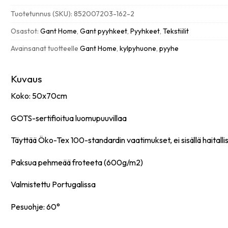
käsipyyhe
Tuotetunnus (SKU):
852007203-162-2
50X70cm,
antracite
Osastot:
Gant Home
,
Gant pyyhkeet
,
Pyyhkeet
,
Tekstiilit
määrä
Avainsanat tuotteelle
Gant Home
,
kylpyhuone
,
pyyhe
Kuvaus
Koko: 50x70cm
GOTS-sertifioitua luomupuuvillaa
Täyttää Öko-Tex 100-standardin vaatimukset, ei sisällä haitallis
Paksua pehmeää froteeta (600g/m2)
Valmistettu Portugalissa
Pesuohje: 60°