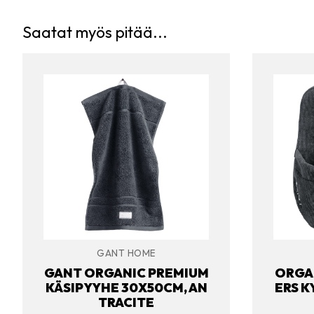
Saatat myös pitää...
GANT HOME
GANT ORGANIC PREMIUM
ORGAN
KÄSIPYYHE 30X50CM, AN
ERS K
TRACITE