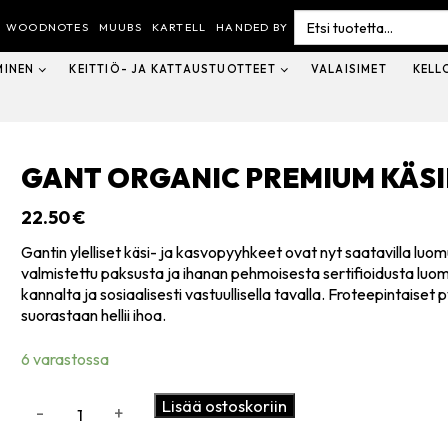
Search
for:
WOODNOTES
MUUBS
KARTELL
HANDED BY
MINEN
KEITTIÖ- JA KATTAUSTUOTTEET
VALAISIMET
KELL
GANT ORGANIC PREMIUM KÄSI
22.50
€
Gantin ylelliset käsi- ja kasvopyyhkeet ovat nyt saatavilla l
valmistettu paksusta ja ihanan pehmoisesta sertifioidusta lu
kannalta ja sosiaalisesti vastuullisella tavalla. Froteepintaise
suorastaan hellii ihoa.
6 varastossa
GANT
Lisää ostoskoriin
-
+
Organic
premium