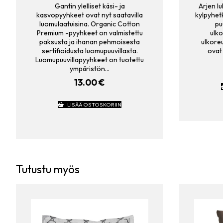
Gantin ylelliset käsi- ja
Arjen l
kasvopyyhkeet ovat nyt saatavilla
kylpyhet
luomulaatuisina. Organic Cotton
pu
Premium -pyyhkeet on valmistettu
ulko
paksusta ja ihanan pehmoisesta
ulkore
sertifioidusta luomupuuvillasta.
ovat
Luomupuuvillapyyhkeet on tuotettu
ympäristön…
13.00
€
LISÄÄ OSTOSKORIIN
Tutustu myös