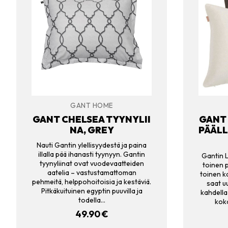
GANT HOME
GANT CHELSEA TYYNYLII
GANT 
NA, GREY
PÄÄLL
Nauti Gantin ylellisyydestä ja paina
illalla pää ihanasti tyynyyn. Gantin
Gantin L
tyynyliinat ovat vuodevaatteiden
toinen 
aatelia – vastustamattoman
toinen k
pehmeitä, helppohoitoisia ja kestäviä.
saat uu
Pitkäkuituinen egyptin puuvilla ja
kahdella 
todella…
kok
49.90
€