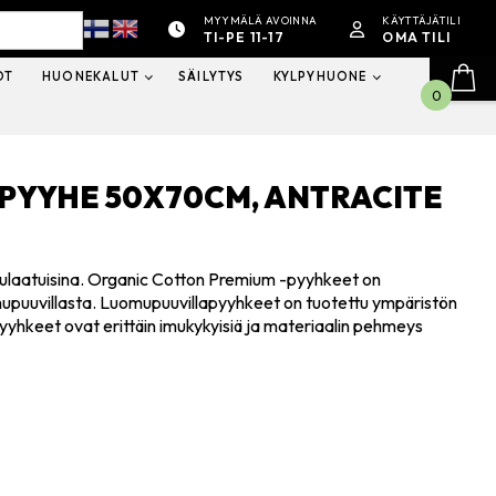
MYYMÄLÄ AVOINNA
KÄYTTÄJÄTILI
TI-PE 11-17
OMA TILI
OT
HUONEKALUT
SÄILYTYS
KYLPYHUONE
0
PYYHE 50X70CM, ANTRACITE
uomulaatuisina. Organic Cotton Premium -pyyhkeet on
omupuuvillasta. Luomupuuvillapyyhkeet on tuotettu ympäristön
t pyyhkeet ovat erittäin imukykyisiä ja materiaalin pehmeys