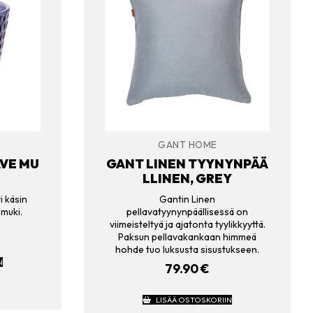
GANT HOME
VE MU
GANT LINEN TYYNYNPÄÄ
LLINEN, GREY
i käsin
Gantin Linen
 muki.
pellavatyynynpäällisessä on
viimeisteltyä ja ajatonta tyylikkyyttä.
Paksun pellavakankaan himmeä
hohde tuo luksusta sisustukseen.
N
79.90
€
LISÄÄ OSTOSKORIIN