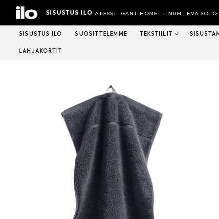
Hyppää
SISUSTUS ILO
sisältöön
ALESSI
GANT HOME
LINUM
EVA SOLO
SISUSTUS ILO
SUOSITTELEMME
TEKSTIILIT
SISUSTA
LAHJAKORTIT