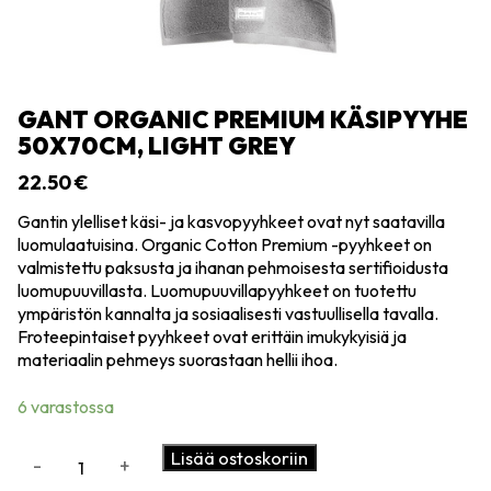
GANT ORGANIC PREMIUM KÄSIPYYHE
50X70CM, LIGHT GREY
22.50
€
Gantin ylelliset käsi- ja kasvopyyhkeet ovat nyt saatavilla
luomulaatuisina. Organic Cotton Premium -pyyhkeet on
valmistettu paksusta ja ihanan pehmoisesta sertifioidusta
luomupuuvillasta. Luomupuuvillapyyhkeet on tuotettu
ympäristön kannalta ja sosiaalisesti vastuullisella tavalla.
Froteepintaiset pyyhkeet ovat erittäin imukykyisiä ja
materiaalin pehmeys suorastaan hellii ihoa.
6 varastossa
GANT
Lisää ostoskoriin
-
+
Organic