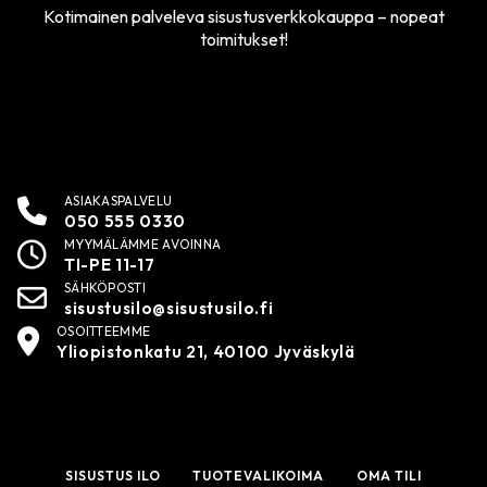
Kotimainen palveleva sisustusverkkokauppa – nopeat
toimitukset!
ASIAKASPALVELU
050 555 0330
MYYMÄLÄMME AVOINNA
TI-PE 11-17
SÄHKÖPOSTI
sisustusilo@sisustusilo.fi
OSOITTEEMME
Yliopistonkatu 21, 40100 Jyväskylä
SISUSTUS ILO
TUOTEVALIKOIMA
OMA TILI