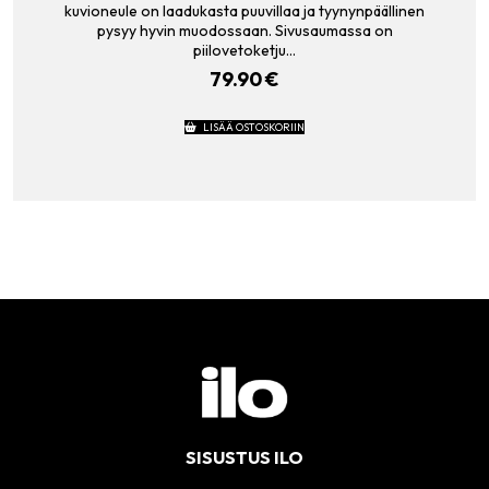
kuvioneule on laadukasta puuvillaa ja tyynynpäällinen
pysyy hyvin muodossaan. Sivusaumassa on
piilovetoketju…
79.90
€
LISÄÄ OSTOSKORIIN
SISUSTUS ILO