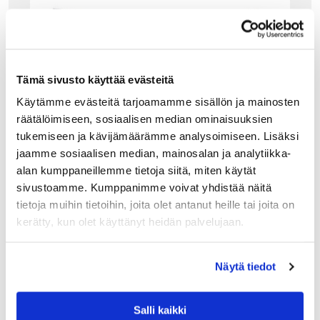
Tämä sivusto käyttää evästeitä
Käytämme evästeitä tarjoamamme sisällön ja mainosten
räätälöimiseen, sosiaalisen median ominaisuuksien
tukemiseen ja kävijämäärämme analysoimiseen. Lisäksi
jaamme sosiaalisen median, mainosalan ja analytiikka-
alan kumppaneillemme tietoja siitä, miten käytät
sivustoamme. Kumppanimme voivat yhdistää näitä
tietoja muihin tietoihin, joita olet antanut heille tai joita on
kerätty, kun olet käyttänyt heidän palvelujaan.
GANT HOME
GANT IMOLA TYYNYLIINA, VAALEA HARMAA
Näytä tiedot
Nauti Gantin ylellisyydestä ja paina illalla pää ihanasti
tyynyyn.
49.90
€
Salli kaikki