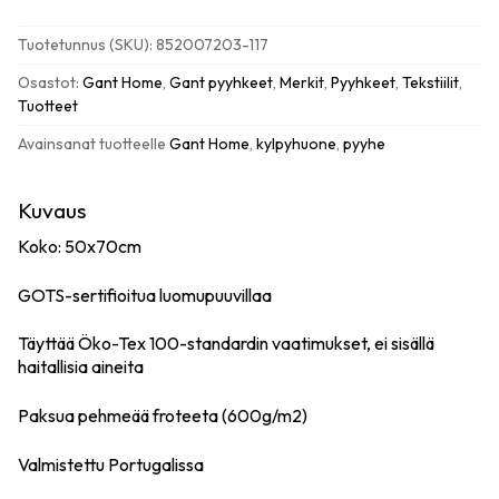
Premium
käsipyyhe
Tuotetunnus (SKU):
852007203-117
50x70cm,
light
Osastot:
Gant Home
,
Gant pyyhkeet
,
Merkit
,
Pyyhkeet
,
Tekstiilit
,
grey
Tuotteet
määrä
Avainsanat tuotteelle
Gant Home
,
kylpyhuone
,
pyyhe
Kuvaus
Koko: 50x70cm
GOTS-sertifioitua luomupuuvillaa
Täyttää Öko-Tex 100-standardin vaatimukset, ei sisällä
haitallisia aineita
Paksua pehmeää froteeta (600g/m2)
Valmistettu Portugalissa