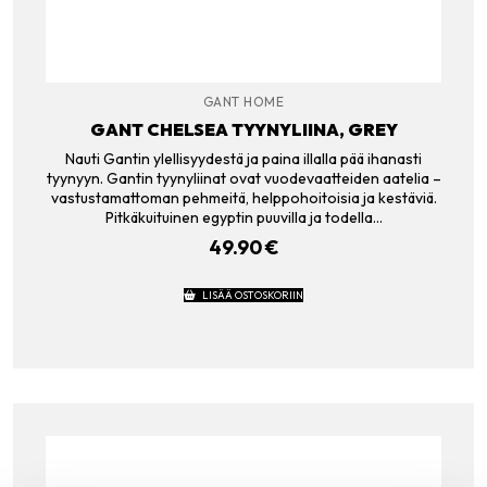
GANT HOME
GANT CHELSEA TYYNYLIINA, GREY
Nauti Gantin ylellisyydestä ja paina illalla pää ihanasti
tyynyyn. Gantin tyynyliinat ovat vuodevaatteiden aatelia –
vastustamattoman pehmeitä, helppohoitoisia ja kestäviä.
Pitkäkuituinen egyptin puuvilla ja todella…
49.90
€
LISÄÄ OSTOSKORIIN