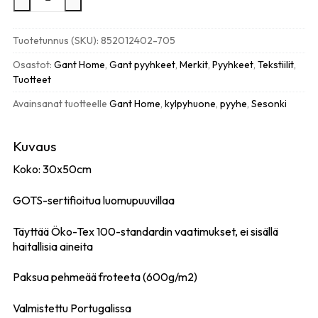
Premium
käsipyyhe
30x50cm,
Tuotetunnus (SKU):
852012402-705
golden
yellow
Osastot:
Gant Home
,
Gant pyyhkeet
,
Merkit
,
Pyyhkeet
,
Tekstiilit
,
määrä
Tuotteet
Avainsanat tuotteelle
Gant Home
,
kylpyhuone
,
pyyhe
,
Sesonki
Kuvaus
Koko: 30x50cm
GOTS-sertifioitua luomupuuvillaa
Täyttää Öko-Tex 100-standardin vaatimukset, ei sisällä
haitallisia aineita
Paksua pehmeää froteeta (600g/m2)
Valmistettu Portugalissa