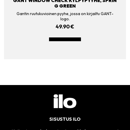
GANT WINDOW CHECK KYLPYPYYHE, SPRIN
G GREEN
Gantin ruutukuvioinen pyyhe, jossa on kirjailtu GANT-
logo.
49.90
€
LISÄÄ OSTOSKORIIN
SISUSTUS ILO