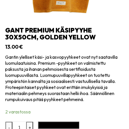
GANT PREMIUM KÄSIPYYHE
30X50CM, GOLDEN YELLOW
13.00
€
Gantin ylelliset käsi- ja kasvopyyhkeet ovat nyt saatavilla
luomulaatuisina. Premium -pyyhkeet on valmistettu
paksusta ja ihanan pehmoisesta sertifioidusta
luomupuuvillasta. Luomupuuvillapyyhkeet on tuotettu
ympäristön kannalta ja sosiaalisesti vastuullisella tavalla.
Froteepintaiset pyyhkeet ovat erittäin imukykyisiä ja
materiaalin pehmeys suorastaan hellii ihoa. Säännöllinen
rumpukuivaus pitää pyyhkeet pehmeinä.
2 varastossa
GANT
Lisää ostoskoriin
-
+