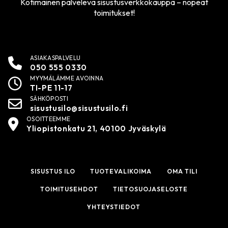
Kotimainen palveleva sisustusverkkokauppa – nopeat
toimitukset!
ASIAKASPALVELU
050 555 0330
MYYMÄLÄMME AVOINNA
TI-PE 11-17
SÄHKÖPOSTI
sisustusilo@sisustusilo.fi
OSOITTEEMME
Yliopistonkatu 21, 40100 Jyväskylä
SISUSTUS ILO
TUOTEVALIKOIMA
OMA TILI
TOIMITUSEHDOT
TIETOSUOJASELOSTE
YHTEYSTIEDOT