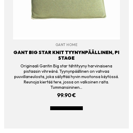
GANT HOME
GANT BIG STAR KNIT TYYNYNPÄÄLLINEN, PI
STAGE
Originaali Gantin Big star tähtityyny harvinaisena
pistaasin vihreänä. Tyynynpäällinen on vahvaa
puuvillaneulosta, joka säilyttää hyvin muotonsa käytössä.
Reunoja kiertää tere, jossa on valkoinen raita.
Tummansininen…
99.90
€
LISÄÄ OSTOSKORIIN