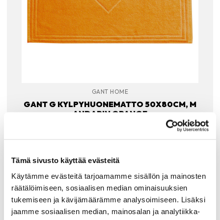
GANT HOME
GANT G KYLPYHUONEMATTO 50X80CM, M
ANDARIN ORANGE
Gantin G kylpyhuonematto aurinkoisena mandariinin
oranssina. Pehmeälle froteematolle on mukava astella
suihkun tai kylvyn jälkeen. Suosittu G timanttilogolla
kuvioitu kylpyhuonematto on tiheästi kudottua 100%
Tämä sivusto käyttää evästeitä
orgaanista…
39.90
€
Käytämme evästeitä tarjoamamme sisällön ja mainosten
räätälöimiseen, sosiaalisen median ominaisuuksien
LISÄÄ OSTOSKORIIN
tukemiseen ja kävijämäärämme analysoimiseen. Lisäksi
jaamme sosiaalisen median, mainosalan ja analytiikka-