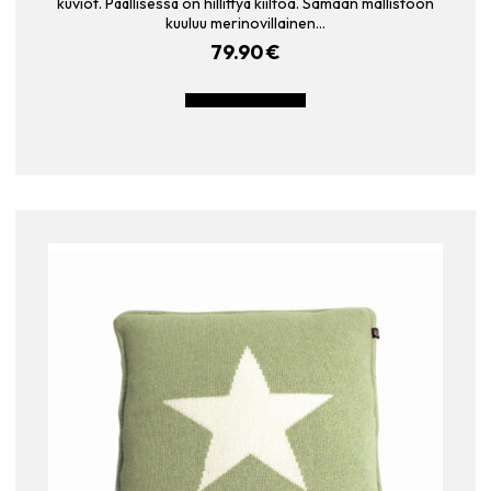
kuviot. Päällisessä on hillittyä kiiltoa. Samaan mallistoon
kuuluu merinovillainen…
79.90
€
LISÄÄ OSTOSKORIIN