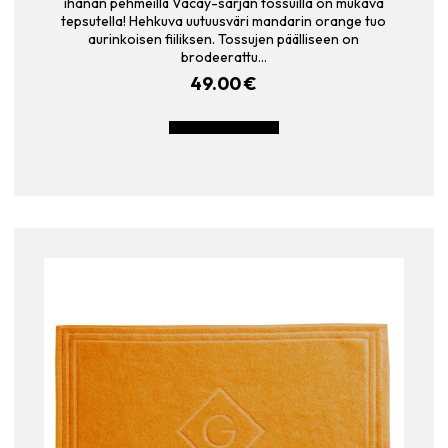
ihanan pehmeillä Vacay-sarjan tossuilla on mukava
tepsutella! Hehkuva uutuusväri mandarin orange tuo
aurinkoisen fiiliksen. Tossujen päälliseen on
brodeerattu…
49.00
€
LISÄÄ OSTOSKORIIN