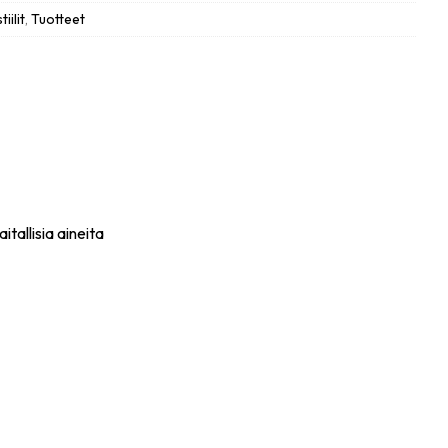
iilit
,
Tuotteet
tallisia aineita