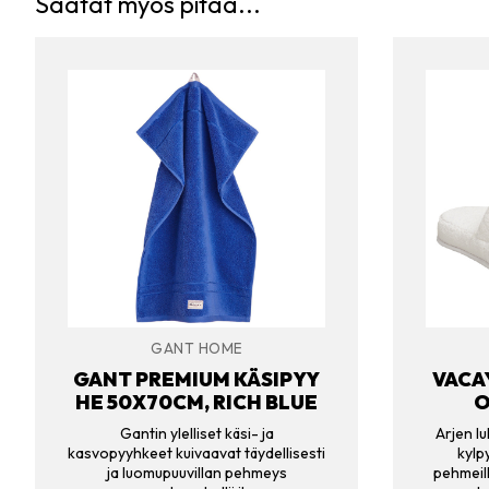
Saatat myös pitää...
GANT HOME
GANT PREMIUM KÄSIPYY
VACA
HE 50X70CM, RICH BLUE
O
Gantin ylelliset käsi- ja
Arjen l
kasvopyyhkeet kuivaavat täydellisesti
kylp
ja luomupuuvillan pehmeys
pehmeill