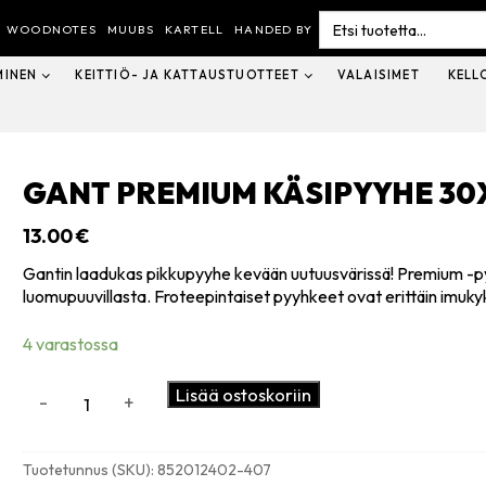
Search
for:
WOODNOTES
MUUBS
KARTELL
HANDED BY
MINEN
KEITTIÖ- JA KATTAUSTUOTTEET
VALAISIMET
KELL
GANT PREMIUM KÄSIPYYHE 30X
13.00
€
Gantin laadukas pikkupyyhe kevään uutuusvärissä! Premium -p
luomupuuvillasta. Froteepintaiset pyyhkeet ovat erittäin imukyk
4 varastossa
GANT
Lisää ostoskoriin
-
+
Premium
käsipyyhe
30x50cm,
Tuotetunnus (SKU):
852012402-407
rich