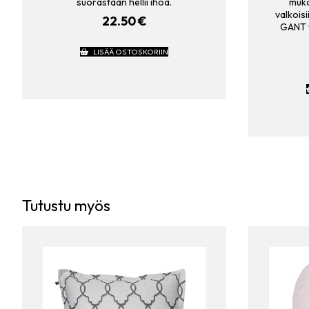
suorastaan hellii ihoa.
muka
valkois
22.50
€
GANT t
LISÄÄ OSTOSKORIIN
Tutustu myös