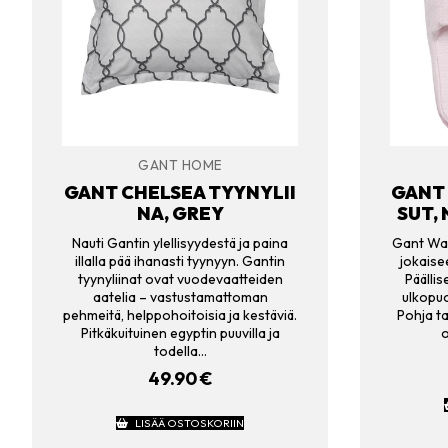
GANT HOME
GANT CHELSEA TYYNYLII
GANT
NA, GREY
SUT,
Nauti Gantin ylellisyydestä ja paina
Gant Waf
illalla pää ihanasti tyynyyn. Gantin
jokaise
tyynyliinat ovat vuodevaatteiden
Päälli
aatelia – vastustamattoman
ulkopuo
pehmeitä, helppohoitoisia ja kestäviä.
Pohja ta
Pitkäkuituinen egyptin puuvilla ja
todella…
49.90
€
LISÄÄ OSTOSKORIIN