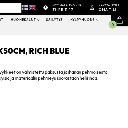
MYYMÄLÄ AVOINNA
KÄYTTÄJÄTILI
TI-PE 11-17
OMA TILI
OT
HUONEKALUT
SÄILYTYS
KYLPYHUONE
0
50CM, RICH BLUE
yyhkeet on valmistettu paksusta ja ihanan pehmoisesta
yisiä ja materiaalin pehmeys suorastaan hellii ihoa.