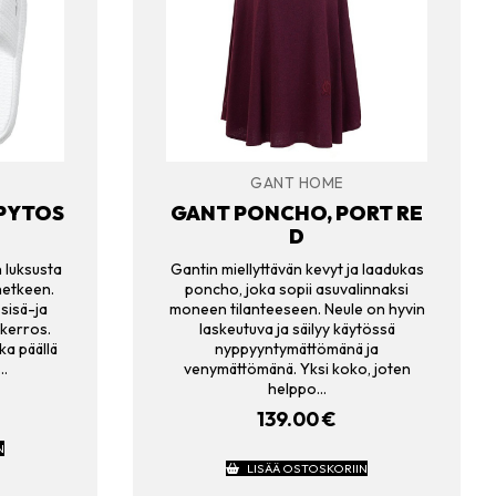
GANT HOME
PYTOS
GANT PONCHO, PORT RE
L
D
 luksusta
Gantin miellyttävän kevyt ja laadukas
hetkeen.
poncho, joka sopii asuvalinnaksi
sisä-ja
moneen tilanteeseen. Neule on hyvin
ukerros.
laskeutuva ja säilyy käytössä
ka päällä
nyppyyntymättömänä ja
…
venymättömänä. Yksi koko, joten
helppo…
139.00
€
N
LISÄÄ OSTOSKORIIN