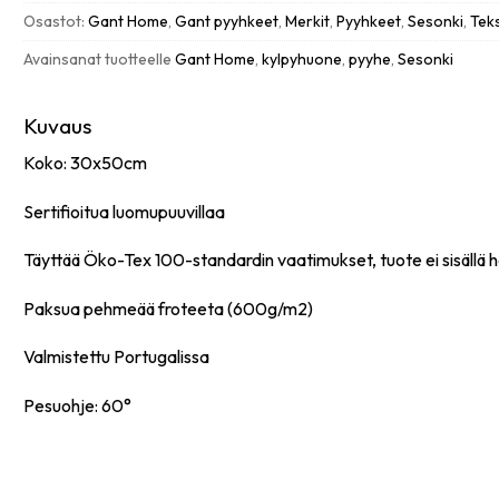
blue
Osastot:
Gant Home
,
Gant pyyhkeet
,
Merkit
,
Pyyhkeet
,
Sesonki
,
Tekst
määrä
Avainsanat tuotteelle
Gant Home
,
kylpyhuone
,
pyyhe
,
Sesonki
Kuvaus
Koko: 30x50cm
Sertifioitua luomupuuvillaa
Täyttää Öko-Tex 100-standardin vaatimukset, tuote ei sisällä hai
Paksua pehmeää froteeta (600g/m2)
Valmistettu Portugalissa
Pesuohje: 60°