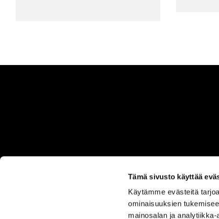
Tämä sivusto käyttää eväs
Käytämme evästeitä tarjoa
ASIAKASPALVELU
ominaisuuksien tukemisee
050 555
mainosalan ja analytiikka