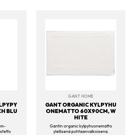
GANT HOME
LPYPY
GANT ORGANIC KYLPYHU
CH BLU
ONEMATTO 60X90CM, W
HITE
um-
Gantin organic kylpyhuonematto
stettu
ylellisenä puhtaanvalkoisena.