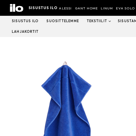
Hyppää
SISUSTUS ILO
sisältöön
ALESSI
GANT HOME
LINUM
EVA SOLO
SISUSTUS ILO
SUOSITTELEMME
TEKSTIILIT
SISUSTA
LAHJAKORTIT