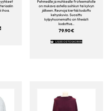
ypyyhkeet
Pehmeälle ja muhkealle froteematolle
teriaalin
on mukava astella suihkun tai kylvyn
i ihoa.
jälkeen. Reunoja kiertää kudottu
kehyskuvio. Suosittu
kylpyhuonematto on tiheästi
kudottua…
N
79.90
€
LISÄÄ OSTOSKORIIN