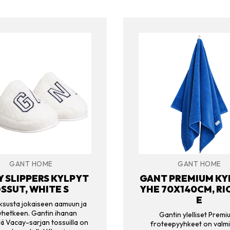
GANT HOME
GANT HOME
Y SLIPPERS KYLPYT
GANT PREMIUM KY
SSUT, WHITE S
YHE 70X140CM, RI
E
uksusta jokaiseen aamuun ja
yhetkeen. Gantin ihanan
Gantin ylelliset Premi
ä Vacay-sarjan tossuilla on
froteepyyhkeet on valmi