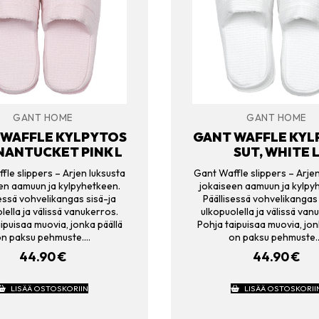
GANT HOME
GANT HOME
 WAFFLE KYLPYTOS
GANT WAFFLE KYL
 NANTUCKET PINK L
SUT, WHITE 
fle slippers – Arjen luksusta
Gant Waffle slippers – Arjen
en aamuun ja kylpyhetkeen.
jokaiseen aamuun ja kylpy
sessä vohvelikangas sisä-ja
Päällisessä vohvelikangas 
lella ja välissä vanukerros.
ulkopuolella ja välissä van
ipuisaa muovia, jonka päällä
Pohja taipuisaa muovia, jon
on paksu pehmuste.…
on paksu pehmuste.
44.90
€
44.90
€
LISÄÄ OSTOSKORIIN
LISÄÄ OSTOSKORII