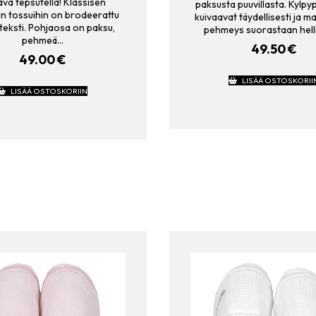
va tepsutella! Klassisen
paksusta puuvillasta. Kylp
iin tossuihin on brodeerattu
kuivaavat täydellisesti ja ma
eksti. Pohjaosa on paksu,
pehmeys suorastaan helli
pehmeä…
49.50
€
49.00
€
LISÄÄ OSTOSKORII
LISÄÄ OSTOSKORIIN