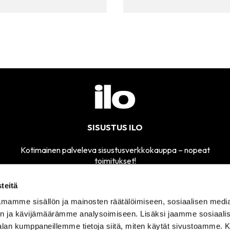
SISUSTUS ILO
Kotimainen palveleva sisustusverkkokauppa – nopeat
toimitukset!
teitä
mamme sisällön ja mainosten räätälöimiseen, sosiaalisen medi
MYYMÄLÄMME
n ja kävijämäärämme analysoimiseen. Lisäksi jaamme sosiaali
SÄHKÖPOSTI
AVOINNA
sisustusilo@sisustusilo.fi
-alan kumppaneillemme tietoja siitä, miten käytät sivustoamme