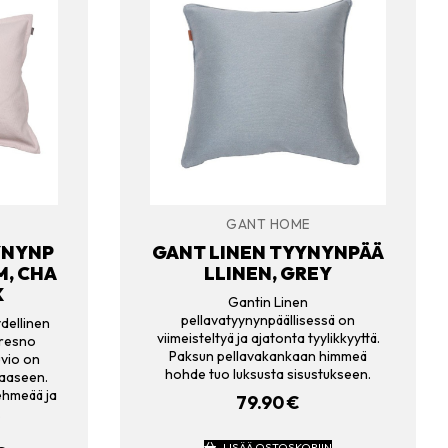
GANT HOME
YNYNP
GANT LINEN TYYNYNPÄÄ
M, CHA
LLINEN, GREY
K
Gantin Linen
pellavatyynynpäällisessä on
dellinen
viimeisteltyä ja ajatonta tyylikkyyttä.
Fresno
Paksun pellavakankaan himmeä
uvio on
hohde tuo luksusta sisustukseen.
aaseen.
ehmeää ja
79.90
€
.
LISÄÄ OSTOSKORIIN