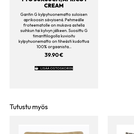
CREAM
Gantin G kylpyhuonematto suloisen
aprikoosin sävyisenä. Pehmeälle
froteematolle on mukava astella
suihkun tai kylvyn jälkeen. Suosittu G
timanttilogolla kuvioitu
kylpyhuonematto on tiheästi kudottua
100% orgaanista…
39.90
€
LISÄÄ OSTOSKORIIN
Tutustu myös