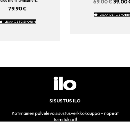
uluu merinovillainen…
69.00
€
ALKUP
39.00
HINTA
79.90
€
OLI:
LISÄÄ OSTOSKORII
69.00 
LISÄÄ OSTOSKORIIN
SISUSTUS ILO
Kotimainen palveleva sisustusverkkokauppa – nopeat
toimitukset!