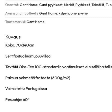
cream
Osastot:
Gant Home
,
Gant pyyhkeet
,
Merkit
,
Pyyhkeet
,
Tekstiilit
,
Tuo
määrä
Avainsanat tuotteelle
Gant Home
,
kylpyhuone
,
pyyhe
Tuotemerkki:
Gant Home
Kuvaus
Koko: 70x140cm
Sertifioitua luomupuuvillaa
Täyttää Öko-Tex 100-standardin vaatimukset, ei sisällä haitallis
Paksua pehmeää froteeta (600g/m2)
Valmistettu Portugalissa
Pesuohje: 60°