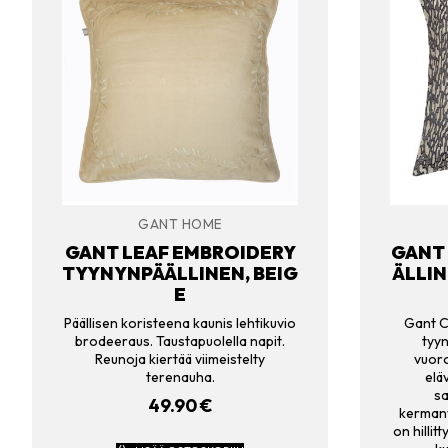
GANT HOME
GANT LEAF EMBROIDERY
GANT
TYYNYNPÄÄLLINEN, BEIG
ÄLLIN
E
Päällisen koristeena kaunis lehtikuvio
Gant Ca
brodeeraus. Taustapuolella napit.
tyy
Reunoja kiertää viimeistelty
vuor
terenauha.
elä
sa
49.90
€
kermanv
on hillit