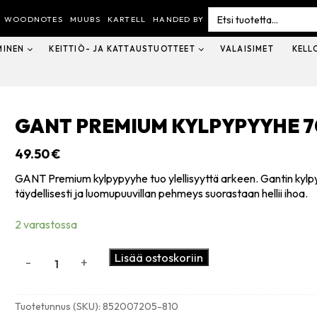
Search
for:
WOODNOTES
MUUBS
KARTELL
HANDED BY
MINEN
KEITTIÖ- JA KATTAUSTUOTTEET
VALAISIMET
KELL
GANT PREMIUM KYLPYPYYHE 7
49.50
€
GANT Premium kylpypyyhe tuo ylellisyyttä arkeen. Gantin kylp
täydellisesti ja luomupuuvillan pehmeys suorastaan hellii ihoa.
2 varastossa
GANT
Lisää ostoskoriin
-
+
Premium
kylpypyyhe
70x140cm,
Tuotetunnus (SKU):
852007205-810
apricot