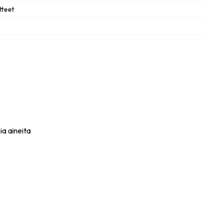
tteet
ia aineita