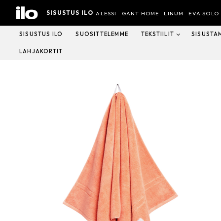
Hyppää
SISUSTUS ILO
sisältöön
ALESSI
GANT HOME
LINUM
EVA SOLO
SISUSTUS ILO
SUOSITTELEMME
TEKSTIILIT
SISUSTA
LAHJAKORTIT