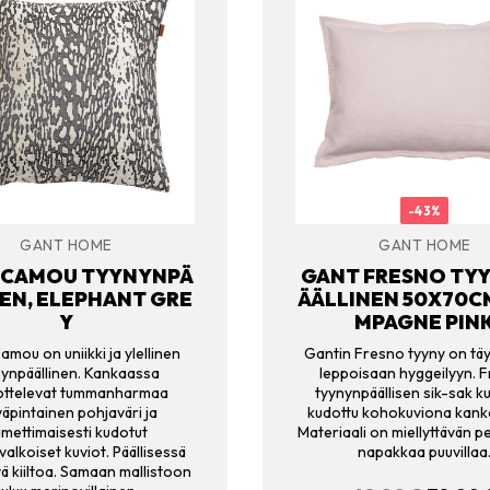
-43%
GANT HOME
GANT HOME
 CAMOU TYYNYNPÄ
GANT FRESNO TY
EN, ELEPHANT GRE
ÄÄLLINEN 50X70C
Y
MPAGNE PIN
mou on uniikki ja ylellinen
Gantin Fresno tyyny on täy
nynpäällinen. Kankaassa
leppoisaan hyggeilyyn. 
ottelevat tummanharmaa
tyynynpäällisen sik-sak k
väpintainen pohjaväri ja
kudottu kohokuviona kank
mettimaisesti kudotut
Materiaali on miellyttävän p
alkoiset kuviot. Päällisessä
napakkaa puuvillaa
tyä kiiltoa. Samaan mallistoon