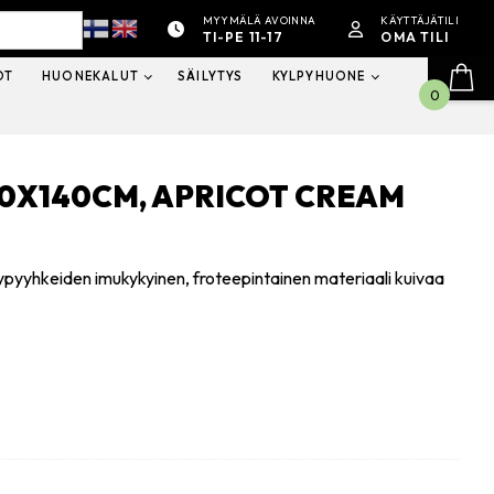
MYYMÄLÄ AVOINNA
KÄYTTÄJÄTILI
TI-PE 11-17
OMA TILI
OT
HUONEKALUT
SÄILYTYS
KYLPYHUONE
0
0X140CM, APRICOT CREAM
ypyyhkeiden imukykyinen, froteepintainen materiaali kuivaa