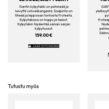
Gantin kylpytakki on pehmeää ja
GANT
kevyttä vohvelikangasta. Sisäpinta on
ylellisy
tiheää ja leppoisan tuntuista froteeta.
py
Kylpytakissa on huppu ja taskut.
froteep
Kylpytakin täydentää saman sarjan
täyde
kylpytossut.
pehmey
Säännö
159.00
€
LISÄÄ OSTOSKORIIN
Tutustu myös