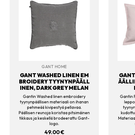
GANT HOME
GANT WASHED LINEN EM
GANT
BROIDERY TYYNYNPÄÄLL
ÄÄLLI
INEN, DARK GREY MELAN
Gantin Washed linen embroidery
Gantin 
tyynynpäällisen materiaali on ihanan
leppo
pehmeää kivipestyä pellavaa.
tyynyn
Päällisen reunoja koristaa pitsimäinen
kudott
tikkaus ja keskellä brodeerattu Gant-
Materiaa
logo.
49.00
€