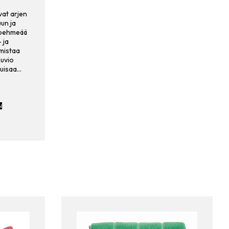
vat arjen
un ja
 pehmeää
 ja
omistaa
uvio
puisaa…
N