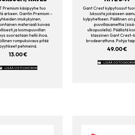
 Premium käsipyyhe tuo
Gant Crest kylpytossut tuo
yttä arkeen. Gantin Premium -
luksusta jokaiseen aamu
yhkeiden imukykyinen,
kylpyhetkeen. Päällinen on
intainen materiaali kuivaa
puuvillasamettia (sisä-
llisesti ja luomupuuvillan
ulkopuolella). Päällistä k
s suorastaan hellii ihoa.
klassinen Gant Crest-k
llinen rumpukuivaus pitää
brodeerattuna. Pohja tai
pyyhkeet pehmeinä.
49.00
€
13.00
€
LISÄÄ OSTOSKORII
LISÄÄ OSTOSKORIIN