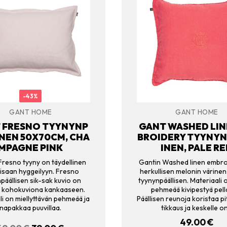
-43%
GANT HOME
GANT HOME
 FRESNO TYYNYNP
GANT WASHED LIN
NEN 50X70CM, CHA
BROIDERY TYYNYN
MPAGNE PINK
INEN, PALE R
Fresno tyyny on täydellinen
Gantin Washed linen embro
isaan hyggeilyyn. Fresno
herkullisen melonin värinen
päällisen sik-sak kuvio on
tyynynpäällisen. Materiaali 
u kohokuviona kankaaseen.
pehmeää kivipestyä pell
li on miellyttävän pehmeää ja
Päällisen reunoja koristaa p
napakkaa puuvillaa.
tikkaus ja keskelle o
49.00
€