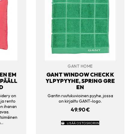
GANT HOME
EN EM
GANT WINDOW CHECK K
PÄÄLL
YLPYPYYHE, SPRING GRE
ED
EN
idery on
Gantin ruutukuvioinen pyyhe, jossa
 ja rento
on kirjailtu GANT-logo.
on ihanan
49.90
€
avaa.
itsimäinen
n…
LISÄÄ OSTOSKORIIN