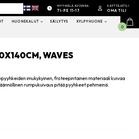
MYYMÄLÄ AVOINNA
KÄYTTÄJÄTILI
TI-PE 11-17
OMA TILI
OT
HUONEKALUT
SÄILYTYS
KYLPYHUONE
0
0X140CM, WAVES
ypyyhkeiden imukykyinen, froteepintainen materiaali kuivaa
. Säännöllinen rumpukuivaus pitää pyyhkeet pehmeinä.