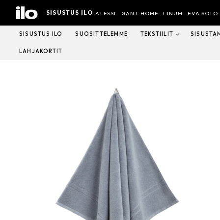
Hyppää
SISUSTUS ILO
sisältöön
ALESSI
GANT HOME
LINUM
EVA SOLO
SISUSTUS ILO
SUOSITTELEMME
TEKSTIILIT
SISUSTA
LAHJAKORTIT