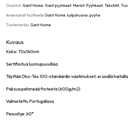
määrä
Osastot:
Gant Home
,
Gant pyyhkeet
,
Merkit
,
Pyyhkeet
,
Tekstiilit
,
Tuo
Avainsanat tuotteelle
Gant Home
,
kylpyhuone
,
pyyhe
Tuotemerkki:
Gant Home
Kuvaus
Koko: 70x140cm
Sertifioitua luomupuuvillaa
Täyttää Öko-Tex 100-standardin vaatimukset, ei sisällä haitallis
Paksua pehmeää froteeta (600g/m2)
Valmistettu Portugalissa
Pesuohje: 60°