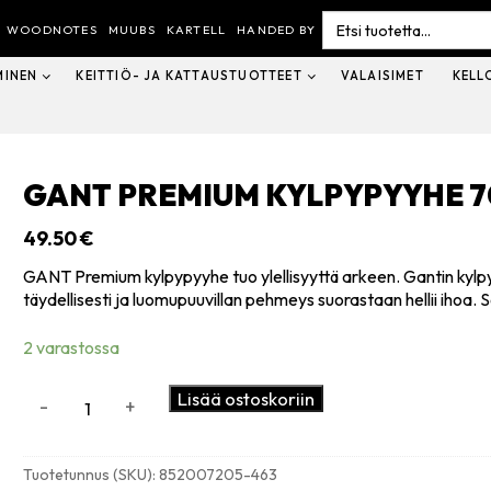
Search
for:
WOODNOTES
MUUBS
KARTELL
HANDED BY
MINEN
KEITTIÖ- JA KATTAUSTUOTTEET
VALAISIMET
KELL
GANT PREMIUM KYLPYPYYHE 7
49.50
€
GANT Premium kylpypyyhe tuo ylellisyyttä arkeen. Gantin kylp
täydellisesti ja luomupuuvillan pehmeys suorastaan hellii ihoa
2 varastossa
GANT
Lisää ostoskoriin
-
+
Premium
kylpypyyhe
70x140cm,
Tuotetunnus (SKU):
852007205-463
Waves