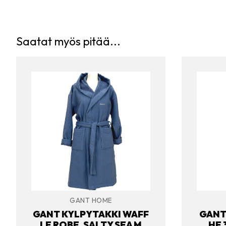
Saatat myös pitää...
GANT HOME
GANT KYLPYTAKKI WAFF
GANT
LE ROBE, SALTY SEA M
HE 