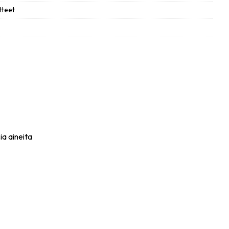
tteet
ia aineita