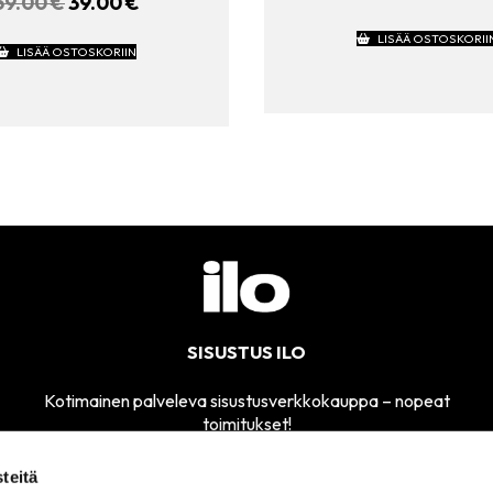
69.00
€
ALKUPERÄINEN
39.00
€
NYKYINEN
HINTA
HINTA
LISÄÄ OSTOSKORII
OLI:
ON:
LISÄÄ OSTOSKORIIN
69.00 €.
39.00 €.
SISUSTUS ILO
Kotimainen palveleva sisustusverkkokauppa – nopeat
toimitukset!
teitä