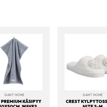
GANT HOME
GANT HOME
 PREMIUM KÄSIPYY
CREST KYLPYTOSS
30X50CM, WAVES
HITE S-M