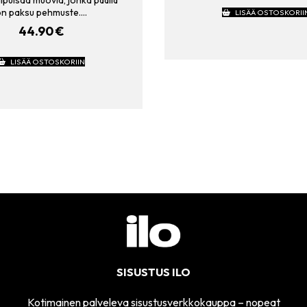
ipuisaa muovia, jonka päällä
on paksu pehmuste.…
LISÄÄ OSTOSKORII
44.90
€
LISÄÄ OSTOSKORIIN
SISUSTUS ILO
Kotimainen palveleva sisustusverkkokauppa – nopeat