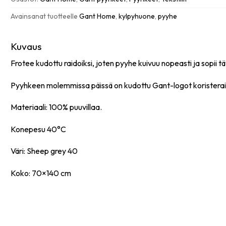
määrä
Avainsanat tuotteelle
Gant Home
,
kylpyhuone
,
pyyhe
Kuvaus
Frotee kudottu raidoiksi, joten pyyhe kuivuu nopeasti ja sopii 
Pyyhkeen molemmissa päissä on kudottu Gant-logot koristerai
Materiaali: 100% puuvillaa.
Konepesu 40°C
Väri: Sheep grey 40
Koko: 70×140 cm