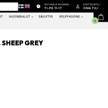
MYYMÄLÄ AVOINNA
KÄYTTÄJÄTILI
TI-PE 11-17
OMA TILI
OT
HUONEKALUT
SÄILYTYS
KYLPYHUONE
0
 SHEEP GREY