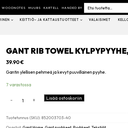
Search
for:
WOODNOTES
MUUBS
KARTELL
HANDED BY
MINEN
KEITTIÖ- JA KATTAUSTUOTTEET
VALAISIMET
KELL
GANT RIB TOWEL KYLPYPYYHE,
39.90
€
Gantin ylellisen pehmeä ja kevyt puuvillainen pyyhe.
7 varastossa
Gant
Lisää ostoskoriin
-
+
Rib
towel
kylpypyyhe,
Tuotetunnus (SKU):
852003703-40
sheep
grey
Osastot:
Gant Home
,
Gant pyyhkeet
,
Pyyhkeet
,
Tekstiilit