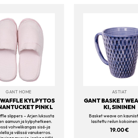
GANT HOME
ASTIAT
 WAFFLE KYLPYTOS
GANT BASKET WEA
 NANTUCKET PINK L
KI, SININEN
fle slippers – Arjen luksusta
Basket weave on kauniist
en aamuun ja kylpyhetkeen.
lasitettu reilun kokoinen
sessä vohvelikangas sisä-ja
19.00
€
lella ja välissä vanukerros.