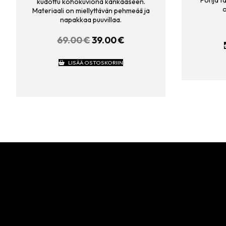
Pohja ta
kudottu kohokuviona kankaaseen.
Materiaali on miellyttävän pehmeää ja
napakkaa puuvillaa.
69.00
€
ALKUPERÄINEN
39.00
€
NYKYINEN
HINTA
HINTA
OLI:
ON:
LISÄÄ OSTOSKORIIN
69.00 €.
39.00 €.