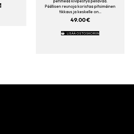
pehmeää kivipestyä pellavaa.
N
Päällisen reunoja koristaa pitsimäinen
tikkaus ja keskelle on…
49.00
€
LISÄÄ OSTOSKORIIN