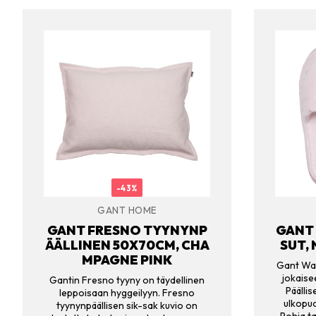
-43%
GANT HOME
GANT FRESNO TYYNYNP
GANT
ÄÄLLINEN 50X70CM, CHA
SUT,
MPAGNE PINK
Gant Waf
jokaise
Gantin Fresno tyyny on täydellinen
Päälli
leppoisaan hyggeilyyn. Fresno
ulkopuo
tyynynpäällisen sik-sak kuvio on