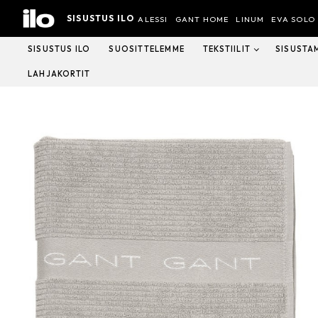
Hyppää
SISUSTUS ILO
sisältöön
ALESSI
GANT HOME
LINUM
EVA SOLO
SISUSTUS ILO
SUOSITTELEMME
TEKSTIILIT
SISUSTA
LAHJAKORTIT