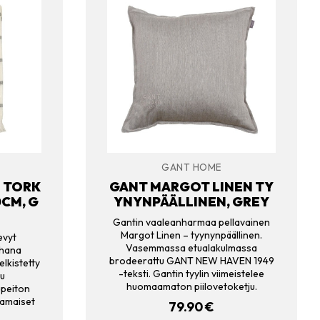
GANT HOME
E TORK
GANT MARGOT LINEN TY
CM, G
YNYNPÄÄLLINEN, GREY
Gantin vaaleanharmaa pellavainen
Margot Linen – tyynynpäällinen.
evyt
Vasemmassa etualakulmassa
ihana
brodeerattu GANT NEW HAVEN 1949
lkistetty
-teksti. Gantin tyylin viimeistelee
tu
huomaamaton piilovetoketju.
upeiton
kamaiset
79.90
€