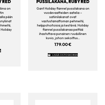
Y RED
PUSSILAKANA, RUBY RED
liina on
Gant Holiday flannel pussilakana on
tin
vuodevaatteiden aatelia –
lalla pään
satiinilakanat ovat
ynyliinat
vastustamattoman pehmeitä,
hmeitä,
helppohoitoisia ja kestäviä. Holiday
. Holiday
flannel pussilakanaa peittää
ihastuttava punainen ruudullinen
kuvio, johon sekoittuu…
179.00
€
N
LISÄÄ OSTOSKORIIN