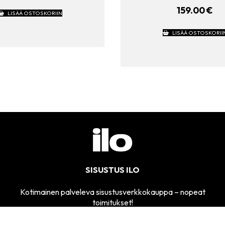
159.00
€
LISÄÄ OSTOSKORIIN
LISÄÄ OSTOSKORII
SISUSTUS ILO
Kotimainen palveleva sisustusverkkokauppa – nopeat
toimitukset!