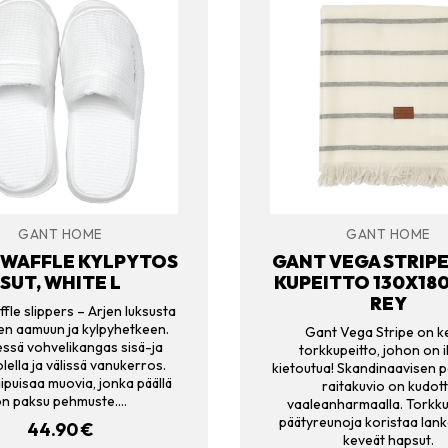
GANT HOME
GANT HOME
 WAFFLE KYLPYTOS
GANT VEGA STRIP
SUT, WHITE L
KUPEITTO 130X180
REY
fle slippers – Arjen luksusta
en aamuun ja kylpyhetkeen.
Gant Vega Stripe on k
sessä vohvelikangas sisä-ja
torkkupeitto, johon on 
lella ja välissä vanukerros.
kietoutua! Skandinaavisen pe
ipuisaa muovia, jonka päällä
raitakuvio on kudot
on paksu pehmuste.…
vaaleanharmaalla. Torkk
päätyreunoja koristaa lan
44.90
€
keveät hapsut.