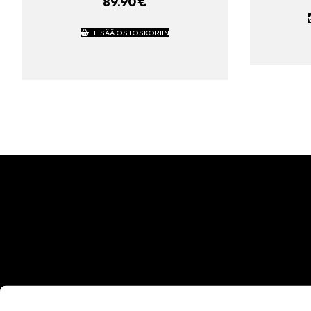
89.90
€
LISÄÄ OSTOSKORIIN