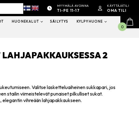
MYYMÄLÄ AVOINNA
KÄYTTÄJÄTILI
TI-PE 11-17
OMA TILI
OT
HUONEKALUT
SÄILYTYS
KYLPYHUONE
0
T LAHJAPAKKAUKSESSA 2
ukeutumiseen. Valitse lasketteluaiheinen sukkapari, jos
en stailin viimeistelevät punaiset pilkulliset sukat.
, elegantin vihreään lahjapakkaukseen.