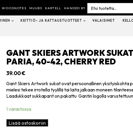
Search
for:
WOODNOTES
MUUBS
KARTELL
HANDED BY
MINEN
KEITTIÖ- JA KATTAUSTUOTTEET
VALAISIMET
KELL
GANT SKIERS ARTWORK SUKA
PARIA, 40-42, CHERRY RED
39.00
€
Gant Skiers Artwork sukat ovat persoonallinen yksityiskohta p
mielesi tekee irrotella tyylillä tai laita jalkaan moneen tilanteese
Laadukkaat sukkaparit on pakattu Gantin logolla varustettuun
1 varastossa
Gant
Lisää ostoskoriin
Skiers