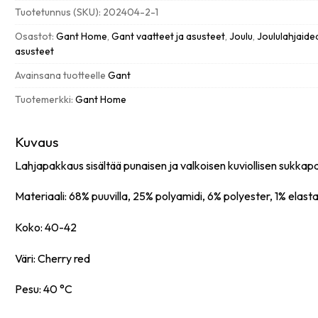
Artwork
Tuotetunnus (SKU):
202404-2-1
sukat
lahjapakkauksessa
Osastot:
Gant Home
,
Gant vaatteet ja asusteet
,
Joulu
,
Joululahjaide
2
asusteet
paria,
Avainsana tuotteelle
Gant
40-
42,
Tuotemerkki:
Gant Home
cherry
red
määrä
Kuvaus
Lahjapakkaus sisältää punaisen ja valkoisen kuviollisen sukkapa
Materiaali: 68% puuvilla, 25% polyamidi, 6% polyester, 1% elast
Koko: 40-42
Väri: Cherry red
Pesu: 40 °C