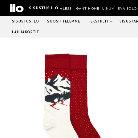
Hyppää
SISUSTUS ILO
sisältöön
ALESSI
GANT HOME
LINUM
EVA SOLO
SISUSTUS ILO
SUOSITTELEMME
TEKSTIILIT
SISUSTA
LAHJAKORTIT