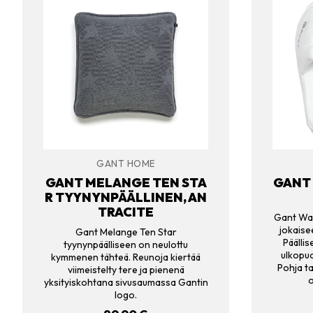
GANT HOME
GANT MELANGE TEN STA
GANT
R TYYNYNPÄÄLLINEN, AN
TRACITE
Gant Waf
jokaise
Gant Melange Ten Star
Päälli
tyynynpäälliseen on neulottu
ulkopuo
kymmenen tähteä. Reunoja kiertää
Pohja ta
viimeistelty tere ja pienenä
yksityiskohtana sivusaumassa Gantin
logo.