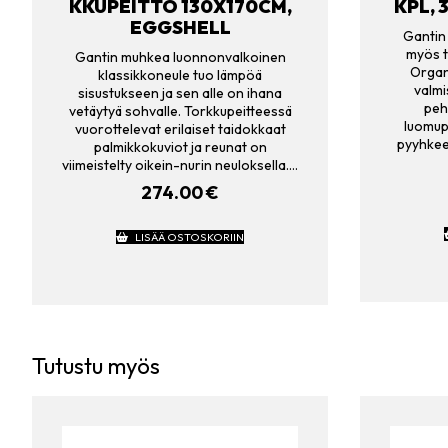
KKUPEITTO 130X170CM,
KPL,
EGGSHELL
Gantin 
myös t
Gantin muhkea luonnonvalkoinen
Organ
klassikkoneule tuo lämpöä
valmi
sisustukseen ja sen alle on ihana
peh
vetäytyä sohvalle. Torkkupeitteessä
luomup
vuorottelevat erilaiset taidokkaat
pyyhkeet
palmikkokuviot ja reunat on
viimeistelty oikein-nurin neuloksella.…
274.00
€
LISÄÄ OSTOSKORIIN
Tutustu myös