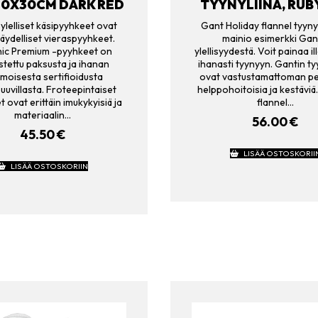
 30X30CM DARK RED
TYYNYLIINA, RUB
ylelliset käsipyyhkeet ovat
Gant Holiday flannel tyyny
äydelliset vieraspyyhkeet.
mainio esimerkki Gan
ic Premium -pyyhkeet on
ylellisyydestä. Voit painaa il
stettu paksusta ja ihanan
ihanasti tyynyyn. Gantin ty
moisesta sertifioidusta
ovat vastustamattoman pe
uuvillasta. Froteepintaiset
helppohoitoisia ja kestäviä
 ovat erittäin imukykyisiä ja
flannel…
materiaalin…
56.00
€
45.50
€
LISÄÄ OSTOSKORII
LISÄÄ OSTOSKORIIN