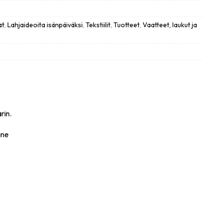
at
,
Lahjaideoita isänpäiväksi
,
Tekstiilit
,
Tuotteet
,
Vaatteet, laukut ja
rin.
ane