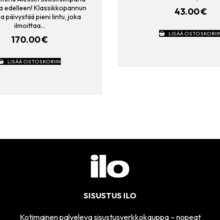
a edelleen! Klassikkopannun
43.00
€
 päivystää pieni lintu, joka
ilmoittaa…
LISÄÄ OSTOSKORII
170.00
€
LISÄÄ OSTOSKORIIN
SISUSTUS ILO
Kotimainen palveleva sisustusverkkokauppa – nopeat