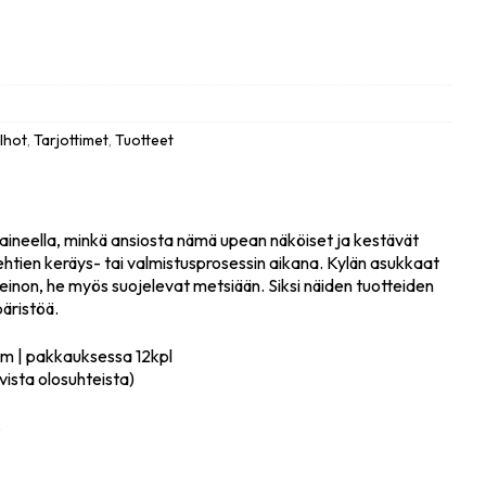
ulhot
,
Tarjottimet
,
Tuotteet
än aineella, minkä ansiosta nämä upean näköiset ja kestävät
lehtien keräys- tai valmistusprosessin aikana. Kylän asukkaat
keinon, he myös suojelevat metsiään. Siksi näiden tuotteiden
äristöä.
cm | pakkauksessa 12kpl
vista olosuhteista)
.