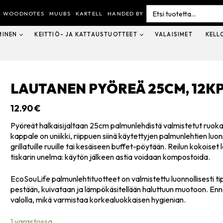
Search
for:
WOODNOTES
MUUBS
KARTELL
HANDED BY
MINEN
KEITTIÖ- JA KATTAUSTUOTTEET
VALAISIMET
KELL
LAUTANEN PYÖREÄ 25CM, 12K
12.90
€
Pyöreät halkaisijaltaan 25cm palmunlehdistä valmistetut ruok
kappale on uniikki, riippuen siinä käytettyjen palmunlehtien luon
grillatuille ruuille tai kesäiseen buffet-pöytään. Reilun kokoise
tiskarin unelma: käytön jälkeen astia voidaan kompostoida.
EcoSouLife palmunlehtituotteet on valmistettu luonnollisesti ti
pestään, kuivataan ja lämpökäsitellään haluttuun muotoon. E
valolla, mikä varmistaa korkealuokkaisen hygienian.
1 varastossa