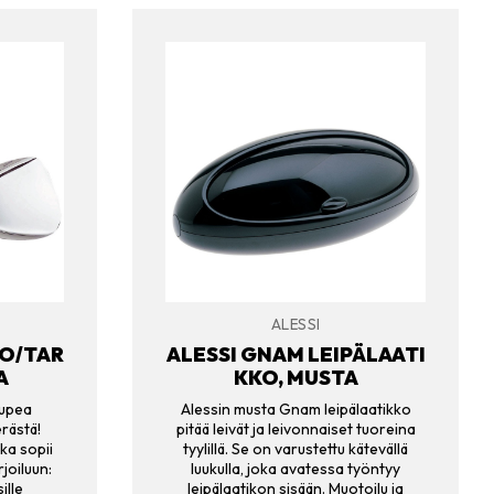
ALESSI
TO/TAR
ALESSI GNAM LEIPÄLAATI
A
KKO, MUSTA
 upea
Alessin musta Gnam leipälaatikko
erästä!
pitää leivät ja leivonnaiset tuoreina
ka sopii
tyylillä. Se on varustettu kätevällä
joiluun:
luukulla, joka avatessa työntyy
ille
leipälaatikon sisään. Muotoilu ja