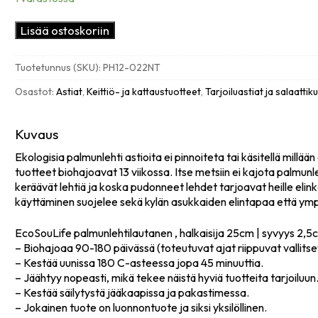
Lautanen
Lisää ostoskoriin
pyöreä
25cm,
Tuotetunnus (SKU):
PH12-022NT
12kpl
palmunlehti
Osastot:
Astiat
,
Keittiö- ja kattaustuotteet
,
Tarjoiluastiat ja salaattik
määrä
Kuvaus
Ekologisia palmunlehti astioita ei pinnoiteta tai käsitellä millä
tuotteet biohajoavat 13 viikossa. Itse metsiin ei kajota palmun
keräävät lehtiä ja koska pudonneet lehdet tarjoavat heille elin
käyttäminen suojelee sekä kylän asukkaiden elintapaa että ymp
EcoSouLife palmunlehtilautanen , halkaisija 25cm | syvyys 2,5
– Biohajoaa 90-180 päivässä (toteutuvat ajat riippuvat vallitse
– Kestää uunissa 180 C-asteessa jopa 45 minuuttia.
– Jäähtyy nopeasti, mikä tekee näistä hyviä tuotteita tarjoiluun
– Kestää säilytystä jääkaapissa ja pakastimessa.
– Jokainen tuote on luonnontuote ja siksi yksilöllinen.