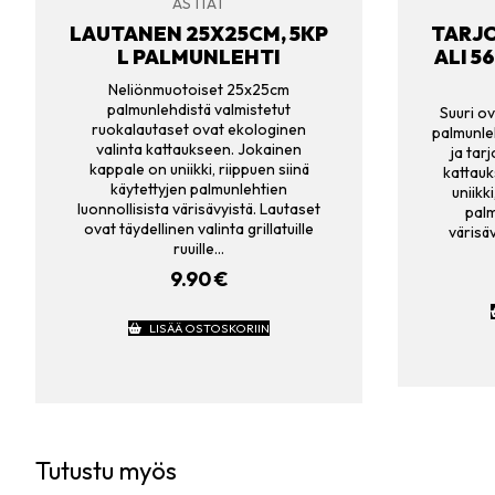
ASTIAT
LAUTANEN 25X25CM, 5KP
TARJO
L PALMUNLEHTI
ALI 5
Neliönmuotoiset 25x25cm
palmunlehdistä valmistetut
Suuri o
ruokalautaset ovat ekologinen
palmunleh
valinta kattaukseen. Jokainen
ja tar
kappale on uniikki, riippuen siinä
kattauk
käytettyjen palmunlehtien
uniikk
luonnollisista värisävyistä. Lautaset
palm
ovat täydellinen valinta grillatuille
värisäv
ruuille…
9.90
€
LISÄÄ OSTOSKORIIN
Tutustu myös