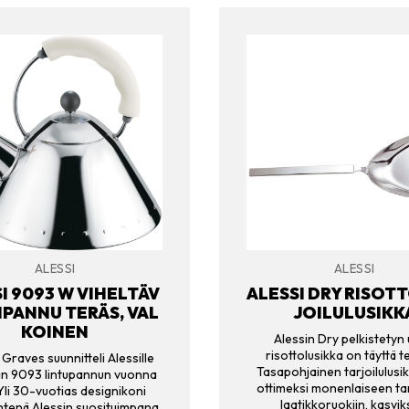
ALESSI
ALESSI
I 9093 W VIHELTÄV
ALESSI DRY RISOT
IPANNU TERÄS, VAL
JOILULUSIKK
KOINEN
Alessin Dry pelkistetyn
risottolusikka on täyttä t
Graves suunnitteli Alessille
Tasapohjainen tarjoilulusik
ään 9093 lintupannun vuonna
ottimeksi monenlaiseen tar
Yli 30-vuotias designikoni
laatikkoruokiin, kasviks
htenä Alessin suosituimpana