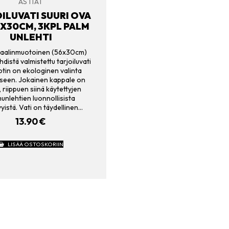
ASTIAT
ILUVATI SUURI OVA
6X30CM, 3KPL PALM
UNLEHTI
vaalinmuotoinen (56x30cm)
distä valmistettu tarjoiluvati
jotin on ekologinen valinta
seen. Jokainen kappale on
i, riippuen siinä käytettyjen
unlehtien luonnollisista
yistä. Vati on täydellinen…
13.90
€
LISÄÄ OSTOSKORIIN