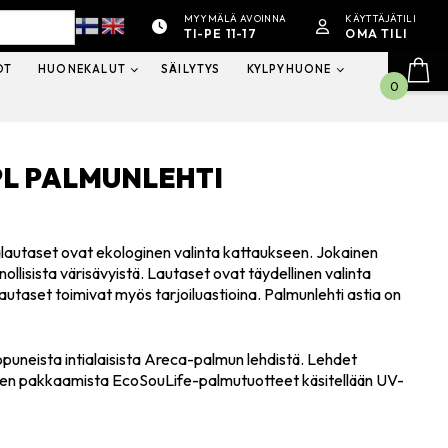
MYYMÄLÄ AVOINNA
KÄYTTÄJÄTILI
TI-PE 11-17
OMA TILI
OT
HUONEKALUT
SÄILYTYS
KYLPYHUONE
0
PL PALMUNLEHTI
alautaset ovat ekologinen valinta kattaukseen. Jokainen
nollisista värisävyistä. Lautaset ovat täydellinen valinta
t lautaset toimivat myös tarjoiluastioina. Palmunlehti astia on
ppuneista intialaisista Areca-palmun lehdistä. Lehdet
nnen pakkaamista EcoSouLife-palmutuotteet käsitellään UV-