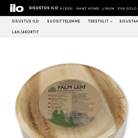
Hyppää
SISUSTUS ILO
sisältöön
ALESSI
GANT HOME
LINUM
EVA SOLO
SISUSTUS ILO
SUOSITTELEMME
TEKSTIILIT
SISUSTA
LAHJAKORTIT