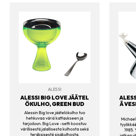
ALESSI
ALESSI BIG LOVE JÄÄTEL
ALESS
ÖKULHO, GREEN BUD
Ä VES
Alessin Big love jäätelökulho tuo
hehkuvaa väriä kattaukseen ja
Michael 
tarjoiluun. Big Love -setti koostuu
tyylikk
värillisestä jalallisesta kulhosta sekä
1985. 
teräksisestä sisäkulhosta.
jatkaa y