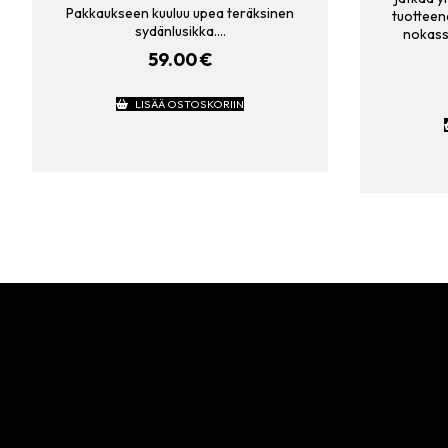
Pakkaukseen kuuluu upea teräksinen
tuotteen
sydänlusikka.…
nokassa
59.00
€
LISÄÄ OSTOSKORIIN