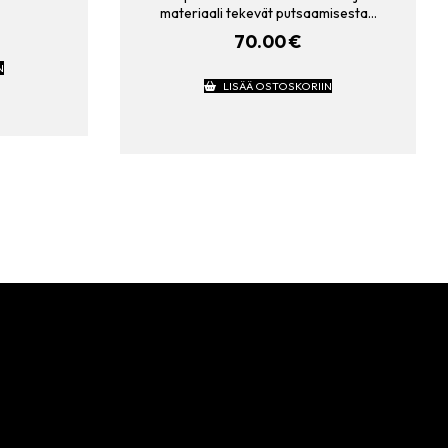
materiaali tekevät putsaamisesta…
70.00
€
N
LISÄÄ OSTOSKORIIN