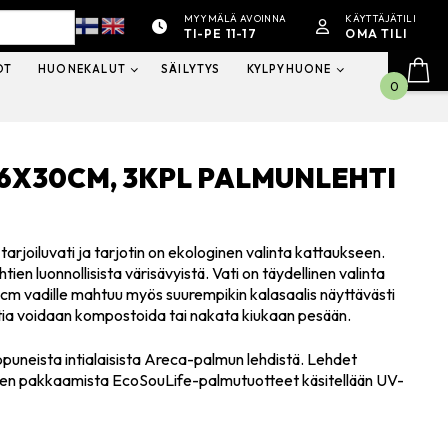
MYYMÄLÄ AVOINNA
KÄYTTÄJÄTILI
TI-PE 11-17
OMA TILI
OT
HUONEKALUT
SÄILYTYS
KYLPYHUONE
0
56X30CM, 3KPL PALMUNLEHTI
rjoiluvati ja tarjotin on ekologinen valinta kattaukseen.
ien luonnollisista värisävyistä. Vati on täydellinen valinta
 56cm vadille mahtuu myös suurempikin kalasaalis näyttävästi
astia voidaan kompostoida tai nakata kiukaan pesään.
ppuneista intialaisista Areca-palmun lehdistä. Lehdet
nnen pakkaamista EcoSouLife-palmutuotteet käsitellään UV-