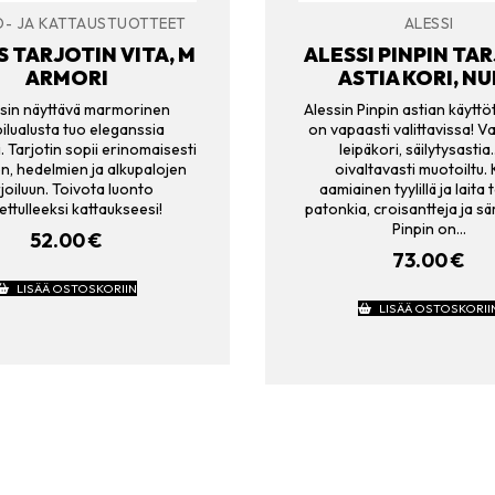
Ö- JA KATTAUSTUOTTEET
ALESSI
 TARJOTIN VITA, M
ALESSI PINPIN TA
ARMORI
ASTIA KORI, N
sin näyttävä marmorinen
Alessin Pinpin astian käyttö
oilualusta tuo eleganssia
on vapaasti valittavissa! Vat
i. Tarjotin sopii erinomaisesti
leipäkori, säilytysasti
en, hedelmien ja alkupalojen
oivaltavasti muotoiltu.
joiluun. Toivota luonto
aamiainen tyylillä ja laita 
ettulleeksi kattaukseesi!
patonkia, croisantteja ja sä
Pinpin on…
52.00
€
73.00
€
LISÄÄ OSTOSKORIIN
LISÄÄ OSTOSKORII