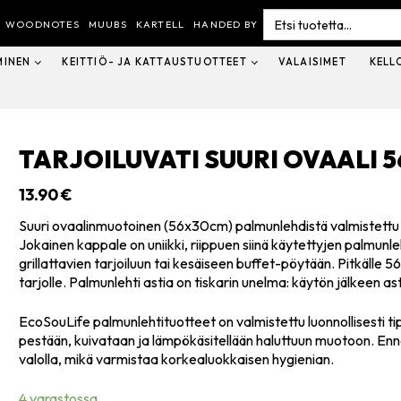
Search
for:
WOODNOTES
MUUBS
KARTELL
HANDED BY
MINEN
KEITTIÖ- JA KATTAUSTUOTTEET
VALAISIMET
KELL
TARJOILUVATI SUURI OVAALI 
13.90
€
Suuri ovaalinmuotoinen (56x30cm) palmunlehdistä valmistettu ta
Jokainen kappale on uniikki, riippuen siinä käytettyjen palmunleht
grillattavien tarjoiluun tai kesäiseen buffet-pöytään. Pitkälle
tarjolle. Palmunlehti astia on tiskarin unelma: käytön jälkeen 
EcoSouLife palmunlehtituotteet on valmistettu luonnollisesti ti
pestään, kuivataan ja lämpökäsitellään haluttuun muotoon. E
valolla, mikä varmistaa korkealuokkaisen hygienian.
4 varastossa