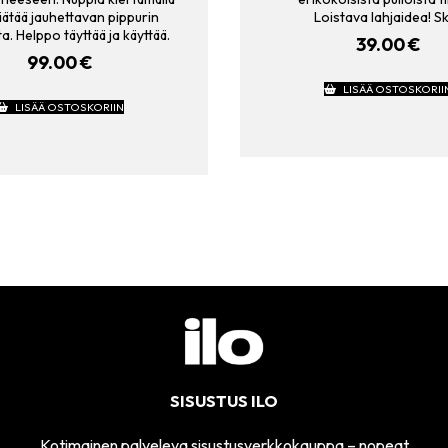
äätää jauhettavan pippurin
Loistava lahjaidea! Sk
a. Helppo täyttää ja käyttää.
39.00
€
99.00
€
LISÄÄ OSTOSKORII
LISÄÄ OSTOSKORIIN
SISUSTUS ILO
Kotimainen palveleva sisustusverkkokauppa – nopeat