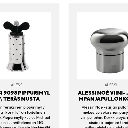
ALESSI
ALESSI
I 9098 PIPPURIMYL
ALESSI NOÈ VIINI- 
Y, TERÄS MUSTA
MPANJAPULLONK
in teräksinen pippurimylly
Alessin Noé -sarjan pullo
la ”korvilla” on todellinen
mukautuu sekä shampanja
. Pippurimylly kuuluu Michael
viinipulloihin. Korkkia pyör
sin suunnittelemaan MG-
sisäosa laajenee teh
heeseen. Nuppia kiertämällä
erikokoisista pulloista tii