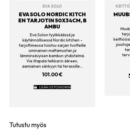
EVA SOLO
KEITTI
EVA SOLO NORDIC KITCH
MUUBS
EN TARJOTIN 50X34CM, B
AMBU
Muub
tarj
Eva Solon tyylikkäässä ja
keittiöös
käytännöllisessä Nordic kitchen -
juustoj
tarjottimessa toistuu sarjan tuotteille
tar
ominainen mattamustan ja
terv
lämminsävyisen bambun yhdistelmä.
Vie iltapala telkkarin ääreen,
aamiainen sänkyyn tai terassille…
101.00
€
LISÄÄ OSTOSKORIIN
Tutustu myös