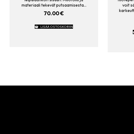
materiaali tekevät putsaamisesta…
voit s
karkeutt
70.00
€
LISÄÄ OSTOSKORIIN