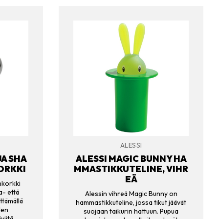
ALESSI
JA SHA
ALESSI MAGIC BUNNY HA
ORKKI
MMASTIKKUTELINE, VIHR
EÄ
nkorkki
- että
Alessin vihreä Magic Bunny on
ittämällä
hammastikkuteline, jossa tikut jäävät
den
suojaan taikurin hattuun. Pupua
viitä.