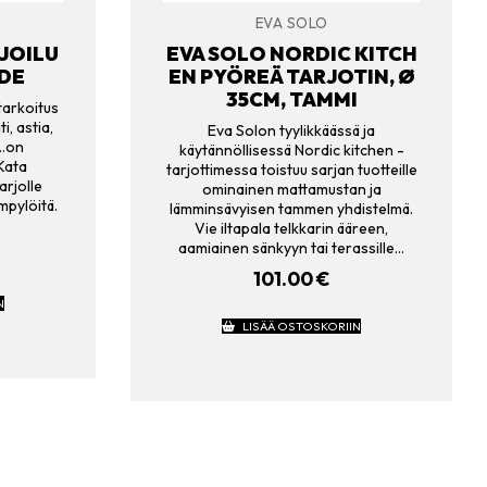
EVA SOLO
RJOILU
EVA SOLO NORDIC KITCH
UDE
EN PYÖREÄ TARJOTIN, Ø
35CM, TAMMI
tarkoitus
i, astia,
Eva Solon tyylikkäässä ja
a…on
käytännöllisessä Nordic kitchen -
 Kata
tarjottimessa toistuu sarjan tuotteille
tarjolle
ominainen mattamustan ja
mpylöitä.
lämminsävyisen tammen yhdistelmä.
Vie iltapala telkkarin ääreen,
aamiainen sänkyyn tai terassille…
101.00
€
N
LISÄÄ OSTOSKORIIN