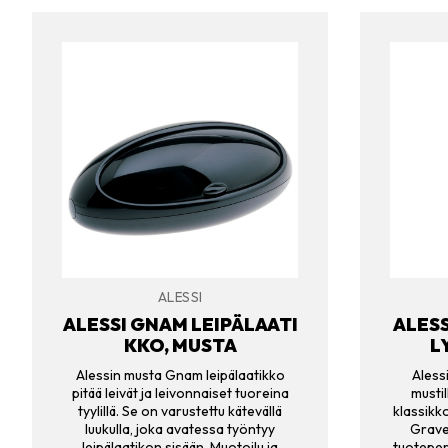
ALESSI
ALESSI GNAM LEIPÄLAATI
ALESS
KKO, MUSTA
L
Alessin musta Gnam leipälaatikko
Aless
pitää leivät ja leivonnaiset tuoreina
mustil
tyylillä. Se on varustettu kätevällä
klassikko
luukulla, joka avatessa työntyy
Grave
leipälaatikon sisään. Muotoilu ja
tuoteper