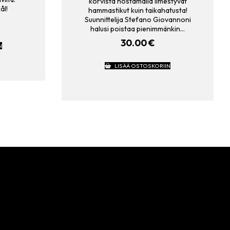
korvista nostamalla ilmestyvät
ål!
hammastikut kuin taikahatusta!
Suunnittelija Stefano Giovannoni
halusi poistaa pienimmänkin…
30.00
€
N
LISÄÄ OSTOSKORIIN