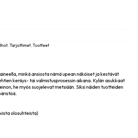
ulhot
,
Tarjottimet
,
Tuotteet
än aineella, minkä ansiosta nämä upean näköiset ja kestävät
lehtien keräys- tai valmistusprosessin aikana. Kylän asukkaat
keinon, he myös suojelevat metsiään. Siksi näiden tuotteiden
äristöä.
vista olosuhteista)
.