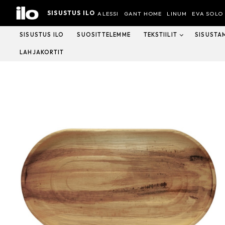
Hyppää
SISUSTUS ILO
sisältöön
ALESSI
GANT HOME
LINUM
EVA SOLO
SISUSTUS ILO
SUOSITTELEMME
TEKSTIILIT
SISUSTA
LAHJAKORTIT