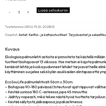
Tarjoiluvati
Lisää ostoskoriin
-
+
suuri
ovaali
56x30cm,
Tuotetunnus (SKU):
PL16-2028US
3kpl
palmunlehti
Osastot:
Astiat
,
Keittiö- ja kattaustuotteet
,
Tarjoiluastiat ja salaattik
määrä
Kuvaus
Ekologisia palmunlehti astioita ei pinnoiteta tai käsitellä millä
tuotteet biohajoavat 13 viikossa. Itse metsiin ei kajota palmun
keräävät lehtiä ja koska pudonneet lehdet tarjoavat heille elin
käyttäminen suojelee sekä kylän asukkaiden elintapaa että ymp
EcoSouLife palmunlehtivati 56cm x 30cm:
– Biohajoaa 90-180 päivässä (toteutuvat ajat riippuvat vallitse
– Kestää uunissa 180 C-asteessa jopa 45 minuuttia.
– Jäähtyy nopeasti, mikä tekee näistä hyviä tuotteita tarjoiluun
– Kestää säilytystä jääkaapissa ja pakastimessa.