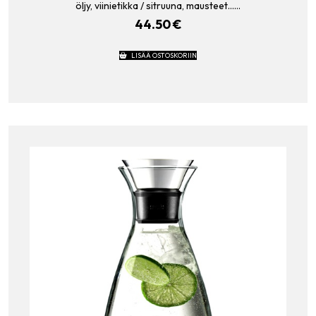
öljy, viinietikka / sitruuna, mausteet……
44.50
€
LISÄÄ OSTOSKORIIN