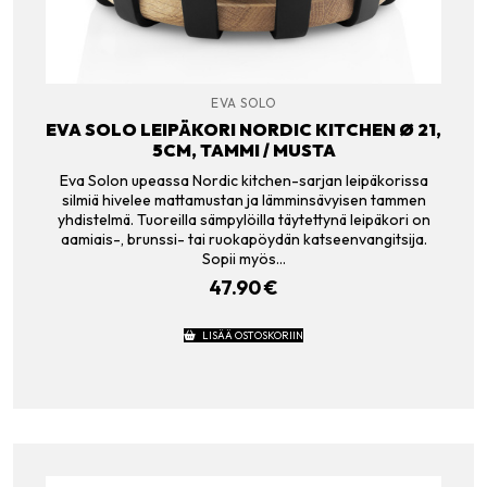
EVA SOLO
EVA SOLO LEIPÄKORI NORDIC KITCHEN Ø 21,
5CM, TAMMI / MUSTA
Eva Solon upeassa Nordic kitchen-sarjan leipäkorissa
silmiä hivelee mattamustan ja lämminsävyisen tammen
yhdistelmä. Tuoreilla sämpylöilla täytettynä leipäkori on
aamiais-, brunssi- tai ruokapöydän katseenvangitsija.
Sopii myös…
47.90
€
LISÄÄ OSTOSKORIIN