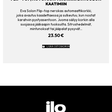
KAATIMIIN
Eva Solon Flip-top nerokas automaattikorkki,
joka avautuu kaadettaessa ja sulkeutuu, kun nostat
karahvin pystyasentoon. Juoma säilyy korkin alla
suojassa jääkaapin tuoksuilta. Sitrushedelmät,
mintunoksat tai jääpalat pysyvät…
23.50
€
LISÄÄ OSTOSKORIIN