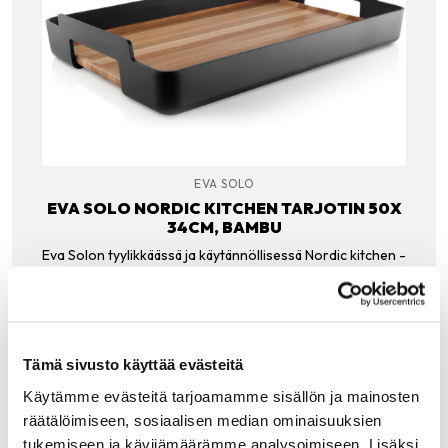
EVA SOLO
EVA SOLO NORDIC KITCHEN TARJOTIN 50X
34CM, BAMBU
Eva Solon tyylikkäässä ja käytännöllisessä Nordic kitchen -
tarjottimessa toistuu sarjan tuotteille ominainen
mattamustan ja lämminsävyisen bambun yhdistelmä. Vie
iltapala telkkarin ääreen, aamiainen sänkyyn tai
terassille…
101.00
€
Tämä sivusto käyttää evästeitä
Käytämme evästeitä tarjoamamme sisällön ja mainosten
LISÄÄ OSTOSKORIIN
räätälöimiseen, sosiaalisen median ominaisuuksien
tukemiseen ja kävijämäärämme analysoimiseen. Lisäksi