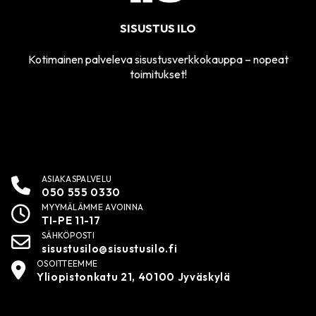
SISUSTUS ILO
Kotimainen palveleva sisustusverkkokauppa – nopeat
toimitukset!
ASIAKASPALVELU
050 555 0330
MYYMÄLÄMME AVOINNA
TI-PE 11-17
SÄHKÖPOSTI
sisustusilo@sisustusilo.fi
OSOITTEEMME
Yliopistonkatu 21, 40100 Jyväskylä