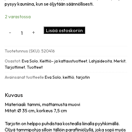
pysyy kauniina, kun se öljytään säännöllisesti.
2 varastossa
Eva
Lisää ostoskoriin
-
+
Solo
Nordic
Kitchen
Tuotetunnus (SKU):
520416
pyöreä
tarjotin,
Osastot:
Eva Solo
,
Keittiö- ja kattaustuotteet
,
Lahjaideoita
,
Merkit
,
Ø
Tarjottimet
,
Tuotteet
35cm,
Avainsanat tuotteelle
Eva Solo
,
keittiö
,
tarjotin
tammi
määrä
Kuvaus
Materiaali: tammi, mattamusta muovi
Mitat: Ø 35 cm, korkeus 7,5 cm
Tarjotin on helppo puhdistaa kostealla liinalla pyyhkimällä.
Öljyä tammipohja silloin tällöin parafiiniöljyllä, joka sopii myös