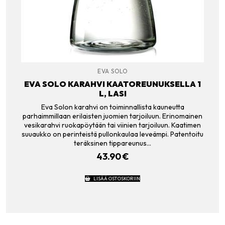
EVA SOLO
EVA SOLO KARAHVI KAATOREUNUKSELLA 1
L, LASI
Eva Solon karahvi on toiminnallista kauneutta
parhaimmillaan erilaisten juomien tarjoiluun. Erinomainen
vesikarahvi ruokapöytään tai viinien tarjoiluun. Kaatimen
suuaukko on perinteistä pullonkaulaa leveämpi. Patentoitu
teräksinen tippareunus…
43.90
€
LISÄÄ OSTOSKORIIN