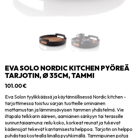
EVA SOLO NORDIC KITCHEN PYÖREÄ
TARJOTIN, Ø 35CM, TAMMI
101.00
€
Eva Solon tyylikkäässä ja käytännöllisessä Nordic kitchen -
tarjottimessa toistuu sarjan tuotteille ominainen
mattamustan ja lämminsävyisen tammen yhdistelmä. Vie
iltapala telkkarin ääreen, aamiainen sänkyyn tai terassille
sunnuntaiaamuna: reilu koko, korkeat reunat ja tukevat
kädensijat tekevät kantamisesta helppoa. Tarjotin on helppo
puhdistaa kostealla liinalla pyyhkimällä. Tammipuinen pohja