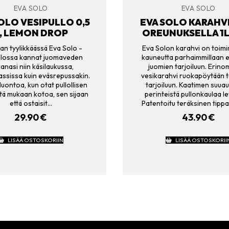
EVA SOLO
EVA SOLO
OLO VESIPULLO 0,5
EVA SOLO KARAHVI
, LEMON DROP
OREUNUKSELLA 1L,
an tyylikkäässä Eva Solo -
Eva Solon karahvi on toimin
llossa kannat juomaveden
kauneutta parhaimmillaan e
anasi niin käsilaukussa,
juomien tarjoiluun. Erin
ssissa kuin eväsrepussakin.
vesikarahvi ruokapöytään ta
luontoa, kun otat pullollisen
tarjoiluun. Kaatimen suua
tä mukaan kotoa, sen sijaan
perinteistä pullonkaulaa l
että ostaisit…
Patentoitu teräksinen tipp
29.90
€
43.90
€
LISÄÄ OSTOSKORIIN
LISÄÄ OSTOSKORII