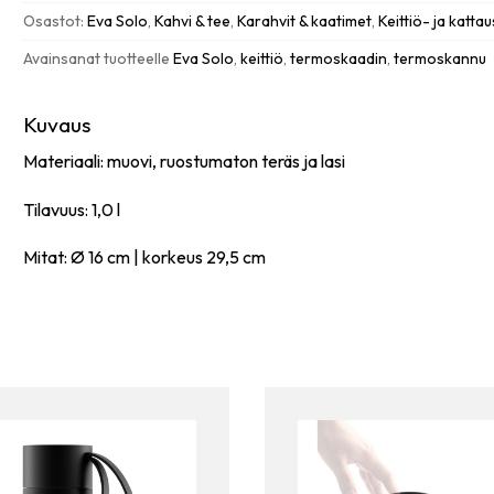
black
Osastot:
Eva Solo
,
Kahvi & tee
,
Karahvit & kaatimet
,
Keittiö- ja katta
määrä
Avainsanat tuotteelle
Eva Solo
,
keittiö
,
termoskaadin
,
termoskannu
Kuvaus
Materiaali: muovi, ruostumaton teräs ja lasi
Tilavuus: 1,0 l
Mitat: Ø 16 cm | korkeus 29,5 cm