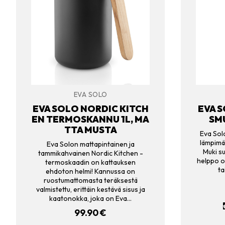
EVA SOLO
EVA SOLO NORDIC KITCH
EVA 
EN TERMOSKANNU 1L, MA
SMU
TTA MUSTA
Eva Sol
lämpimän
Eva Solon mattapintainen ja
Muki su
tammikahvainen Nordic Kitchen -
helppo o
termoskaadin on kattauksen
ta
ehdoton helmi! Kannussa on
ruostumattomasta teräksestä
valmistettu, erittäin kestävä sisus ja
kaatonokka, joka on Eva…
99.90
€