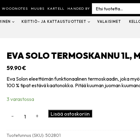
Search
for:
WOODNOTES
MUUBS
KARTELL
HANDED BY
MINEN
KEITTIÖ- JA KATTAUSTUOTTEET
VALAISIMET
KELL
EVA SOLO TERMOSKANNU 1L, 
59.90
€
Eva Solon eleettömän funktionaalinen termoskaadin, joka myö
100 % tipat estävä kaatonokka. Pitää kuuman juoman kuumana
3 varastossa
Eva
Lisää ostoskoriin
-
+
Solo
Termoskannu
1L,
Tuotetunnus (SKU):
502801
matt