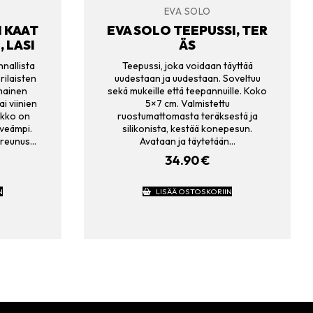
EVA SOLO
 KAAT
EVA SOLO TEEPUSSI, TER
 LASI
ÄS
nallista
Teepussi, joka voidaan täyttää
rilaisten
uudestaan ja uudestaan. Soveltuu
omainen
sekä mukeille että teepannuille. Koko
i viinien
5×7 cm. Valmistettu
ukko on
ruostumattomasta teräksestä ja
eveämpi.
silikonista, kestää konepesun.
areunus…
Avataan ja täytetään…
34.90
€
N
LISÄÄ OSTOSKORIIN