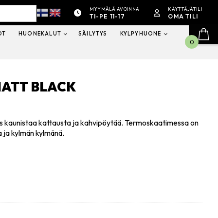
MYYMÄLÄ AVOINNA
KÄYTTÄJÄTILI
TI-PE 11-17
OMA TILI
OT
HUONEKALUT
SÄILYTYS
KYLPYHUONE
0
MATT BLACK
s kaunistaa kattausta ja kahvipöytää. Termoskaatimessa on
 ja kylmän kylmänä.