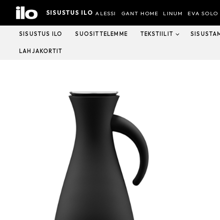
Hyppää
SISUSTUS ILO
sisältöön
ALESSI
GANT HOME
LINUM
EVA SOLO
SISUSTUS ILO
SUOSITTELEMME
TEKSTIILIT
SISUSTA
LAHJAKORTIT