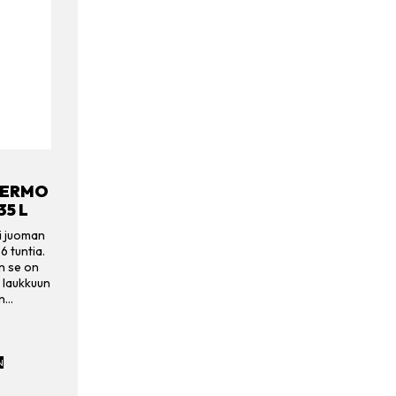
TERMO
35 L
ä juoman
6 tuntia.
en se on
 laukkuun
en…
N