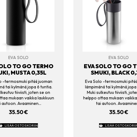
EVA SOLO
EVA SOLO
SOLO TO GO TERMO
EVA SOLO TO GO 
KI, MUSTA 0,35L
SMUKI, BLACK 0,
o -termosmuki pitää juoman
Eva Solo -termosmuki pitä
ä tai kylmänä jopa 6 tuntia.
lämpimänä tai kylmänä jopa 
lkeutuu tiiviisti, joten se on
Muki sulkeutuu tiiviisti, jot
ttaa mukaan vaikka laukkuun
helppo ottaa mukaan vaikka
i autoon. Avaaminen…
tai autoon. Avaamin
35.50
€
35.50
€
LISÄÄ OSTOSKORIIN
LISÄÄ OSTOSKORII