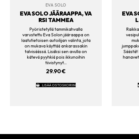
EVA SOLO
EVA SOLO JÄÄRAAPPA, VA
EVA S
RSI TAMMEA
L
Pyöristetyllä tammikahvalla
Raikka
varustettu Eva Solon jääraappa on
vesipu
laatutietoisen autoilijan valinta, jota
muk
on mukava käyttää ankarassakin
jumppaka
talvisäässä. Lisäksi sen avulla on
Säästät 
kätevä pyyhkiä pois ikkunoihin
hanavet
tiivistynyt…
29.90
€
LISÄÄ OSTOSKORIIN