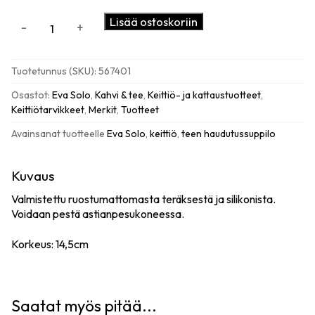
Eva
Lisää ostoskoriin
-
+
Solo
Tea
filter,
Tuotetunnus (SKU):
567401
teräs
määrä
Osastot:
Eva Solo
,
Kahvi & tee
,
Keittiö- ja kattaustuotteet
,
Keittiötarvikkeet
,
Merkit
,
Tuotteet
Avainsanat tuotteelle
Eva Solo
,
keittiö
,
teen haudutussuppilo
Kuvaus
Valmistettu ruostumattomasta teräksestä ja silikonista.
Voidaan pestä astianpesukoneessa.
Korkeus:
14,5
c
m
Saatat myös pitää...