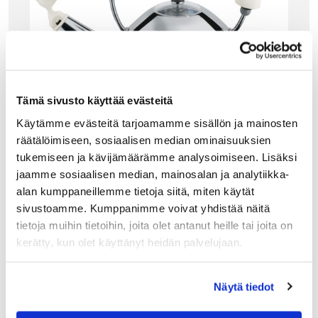
Tämä sivusto käyttää evästeitä
Käytämme evästeitä tarjoamamme sisällön ja mainosten
räätälöimiseen, sosiaalisen median ominaisuuksien
tukemiseen ja kävijämäärämme analysoimiseen. Lisäksi
jaamme sosiaalisen median, mainosalan ja analytiikka-
ALESSI
alan kumppaneillemme tietoja siitä, miten käytät
ALESSI 9093 W VIHELTÄVÄ VESIPANNU TERÄ
sivustoamme. Kumppanimme voivat yhdistää näitä
S, VALKOINEN
tietoja muihin tietoihin, joita olet antanut heille tai joita on
Michael Graves suunnitteli Alessille tyylikkään 9093
kerätty, kun olet käyttänyt heidän palvelujaan.
lintupannun vuonna 1985. Yli 30-vuotias designikoni
jatkaa yhtenä Alessin suosituimpana tuotteena edelleen!
Klassikkopannun nokassa päivystää pieni lintu, joka
ilmoittaa…
Näytä tiedot
170.00
€