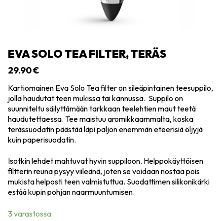
EVA SOLO TEA FILTER, TERÄS
29.90
€
Kartiomainen Eva Solo Tea filter on sileäpintainen teesuppilo,
jolla haudutat teen mukissa tai kannussa. Suppilo on
suunniteltu säilyttämään tarkkaan teelehtien maut teetä
haudutettaessa. Tee maistuu aromikkaammalta, koska
terässuodatin päästää läpi paljon enemmän eteerisiä öljyjä
kuin paperisuodatin.
Isotkin lehdet mahtuvat hyvin suppiloon. Helppokäyttöisen
filtterin reuna pysyy viileänä, joten se voidaan nostaa pois
mukista helposti teen valmistuttua. Suodattimen silikonikärki
estää kupin pohjan naarmuuntumisen.
3 varastossa