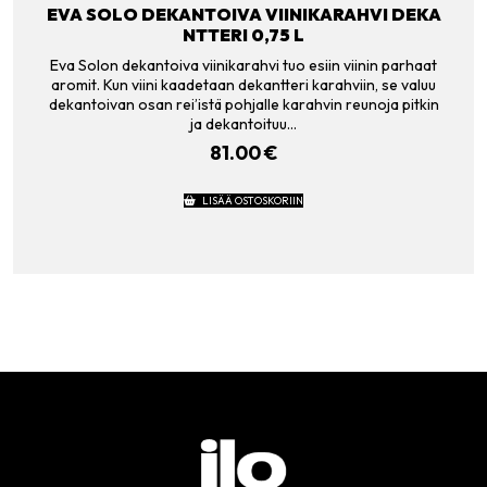
EVA SOLO DEKANTOIVA VIINIKARAHVI DEKA
NTTERI 0,75 L
Eva Solon dekantoiva viinikarahvi tuo esiin viinin parhaat
aromit. Kun viini kaadetaan dekantteri karahviin, se valuu
dekantoivan osan rei’istä pohjalle karahvin reunoja pitkin
ja dekantoituu…
81.00
€
LISÄÄ OSTOSKORIIN