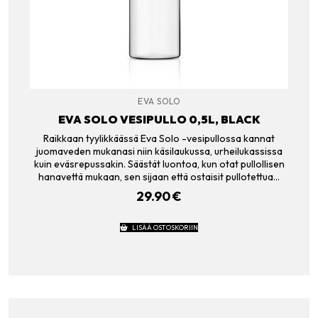
EVA SOLO
EVA SOLO VESIPULLO 0,5L, BLACK
Raikkaan tyylikkäässä Eva Solo -vesipullossa kannat
juomaveden mukanasi niin käsilaukussa, urheilukassissa
kuin eväsrepussakin. Säästät luontoa, kun otat pullollisen
hanavettä mukaan, sen sijaan että ostaisit pullotettua…
29.90
€
LISÄÄ OSTOSKORIIN