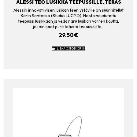
ALESSI TEO LUSIKKA TEEPUSSILLE, TERÄS
Alessin innovatiivisen lusikan teen ystäville on suunnitellut
Karin Santorso (Studio LUCY.D). Nosta haudutettu
teepussi lusikkaan ja vedä naru lusikan varren kautta,
jolloin saat puristetusta teepussista…
29.50
€
LISÄÄ OSTOSKORIIN