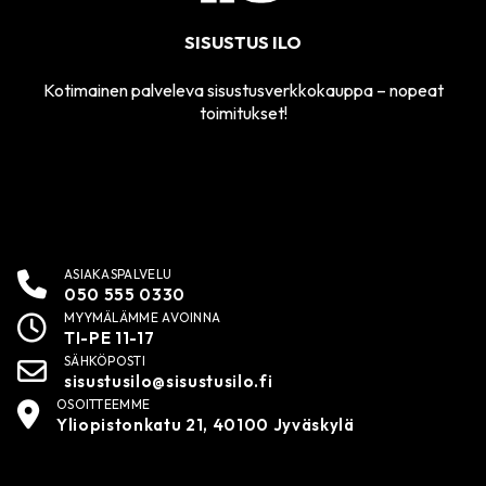
SISUSTUS ILO
Kotimainen palveleva sisustusverkkokauppa – nopeat
toimitukset!
ASIAKASPALVELU
050 555 0330
MYYMÄLÄMME AVOINNA
TI-PE 11-17
SÄHKÖPOSTI
sisustusilo@sisustusilo.fi
OSOITTEEMME
Yliopistonkatu 21, 40100 Jyväskylä