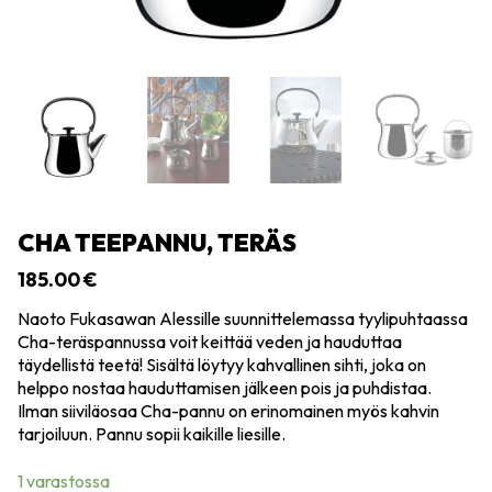
CHA TEEPANNU, TERÄS
185.00
€
Naoto Fukasawan Alessille suunnittelemassa tyylipuhtaassa
Cha-teräspannussa voit keittää veden ja hauduttaa
täydellistä teetä! Sisältä löytyy kahvallinen sihti, joka on
helppo nostaa hauduttamisen jälkeen pois ja puhdistaa.
Ilman siiviläosaa Cha-pannu on erinomainen myös kahvin
tarjoiluun. Pannu sopii kaikille liesille.
1 varastossa