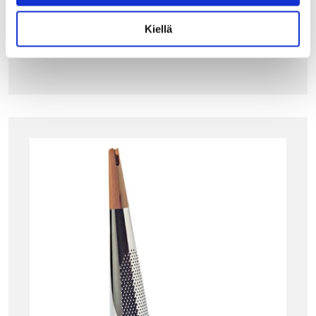
30.00
€
Kiellä
LISÄÄ OSTOSKORIIN