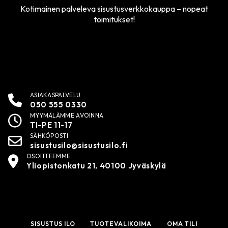
Kotimainen palveleva sisustusverkkokauppa – nopeat
toimitukset!
ASIAKASPALVELU
050 555 0330
MYYMÄLÄMME AVOINNA
TI-PE 11-17
SÄHKÖPOSTI
sisustusilo@sisustusilo.fi
OSOITTEEMME
Yliopistonkatu 21, 40100 Jyväskylä
SISUSTUS ILO
TUOTEVALIKOIMA
OMA TILI