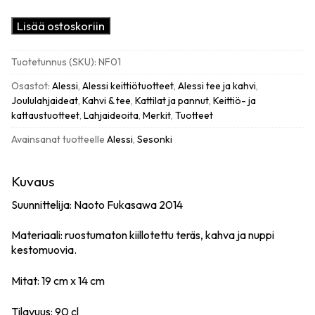
Cha
Lisää ostoskoriin
teepannu,
teräs
Tuotetunnus (SKU):
NF01
määrä
Osastot:
Alessi
,
Alessi keittiötuotteet
,
Alessi tee ja kahvi
,
Joululahjaideat
,
Kahvi & tee
,
Kattilat ja pannut
,
Keittiö- ja
kattaustuotteet
,
Lahjaideoita
,
Merkit
,
Tuotteet
Avainsanat tuotteelle
Alessi
,
Sesonki
Kuvaus
Suunnittelija: Naoto Fukasawa 2014
Materiaali: ruostumaton kiillotettu teräs, kahva ja nuppi
kestomuovia.
Mitat: 19 cm x 14 cm
Tilavuus: 90 cl