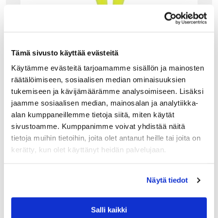
Tämä sivusto käyttää evästeitä
Käytämme evästeitä tarjoamamme sisällön ja mainosten
räätälöimiseen, sosiaalisen median ominaisuuksien
tukemiseen ja kävijämäärämme analysoimiseen. Lisäksi
jaamme sosiaalisen median, mainosalan ja analytiikka-
alan kumppaneillemme tietoja siitä, miten käytät
sivustoamme. Kumppanimme voivat yhdistää näitä
tietoja muihin tietoihin, joita olet antanut heille tai joita on
ALESSI
kerätty, kun olet käyttänyt heidän palvelujaan.
ALESSI MAGIC BUNNY HAMMASTIKKUTELIN
E, VIHREÄ
Näytä tiedot
Alessin vihreä Magic Bunny on hammastikkuteline, jossa
tikut jäävät suojaan taikurin hattuun. Pupua korvista
nostamalla ilmestyvät hammastikut kuin taikahatusta!
Suunnittelija Stefano Giovannoni halusi poistaa
Salli kaikki
pienimmänkin…