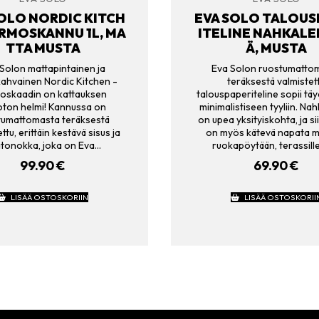
OLO NORDIC KITCH
EVA SOLO TALOUS
RMOSKANNU 1L, MA
ITELINE NAHKALE
TTA MUSTA
Ä, MUSTA
Solon mattapintainen ja
Eva Solon ruostumatto
ahvainen Nordic Kitchen -
teräksestä valmistet
oskaadin on kattauksen
talouspaperiteline sopii täyd
ton helmi! Kannussa on
minimalistiseen tyyliin. Na
tumattomasta teräksestä
on upea yksityiskohta, ja sii
ttu, erittäin kestävä sisus ja
on myös kätevä napata 
tonokka, joka on Eva…
ruokapöytään, terassille
99.90
€
69.90
€
LISÄÄ OSTOSKORIIN
LISÄÄ OSTOSKORII