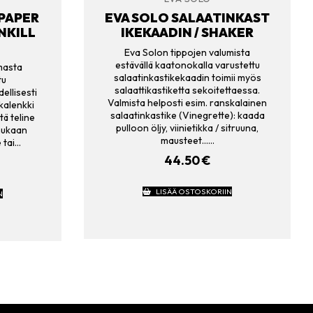
PAPER
EVA SOLO SALAATINKAST
NKILL
IKEKAADIN / SHAKER
Eva Solon tippojen valumista
estävällä kaatonokalla varustettu
masta
salaatinkastikekaadin toimii myös
tu
salaattikastiketta sekoitettaessa.
ellisesti
Valmista helposti esim. ranskalainen
hkalenkki
salaatinkastike (Vinegrette): kaada
tä teline
pulloon öljy, viinietikka / sitruuna,
mukaan
mausteet……
 tai…
44.50
€
LISÄÄ OSTOSKORIIN
N