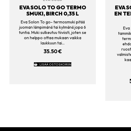
EVA SOLO TO GO TERMO
EVA S
SMUKI, BIRCH 0,35 L
EN TE
Eva Solon To go- termosmuki pitää
juoman lämpimänä tai kylmänä jopa 6
Eva 
tuntia. Muki sulkeutuu tiiviisti, joten se
tammik
on helppo ottaa mukaan vaikka
term
laukkuun tai…
ehdo
ruos
35.50
€
valmiste
kaa
LISÄÄ OSTOSKORIIN