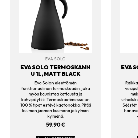
EVA SOLO
EVA SOLO TERMOSKANN
EVA S
U 1L, MATT BLACK
Eva Solon eleettömän
Raikka
funktionaalinen termoskaadin, joka
vesipu
myös kaunistaa kattausta ja
muk
kahvipöytää. Termoskaatimessa on
urheiluk
100 % tipat estävä kaatonokka. Pitää
Säästät 
kuuman juoman kuumana ja kylmän
hanavet
kylmänä.
59.90
€