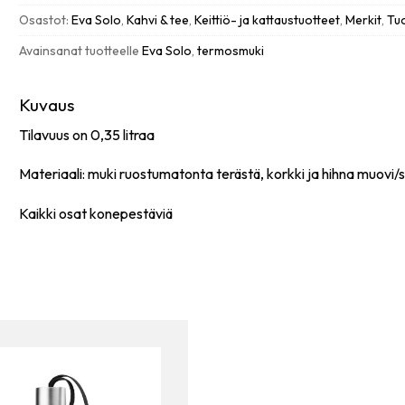
termosmuki,
Osastot:
Eva Solo
,
Kahvi & tee
,
Keittiö- ja kattaustuotteet
,
Merkit
,
Tu
black
Avainsanat tuotteelle
Eva Solo
,
termosmuki
0,35
L
määrä
Kuvaus
Tilavuus on 0,35 litraa
Materiaali: muki ruostumatonta terästä, korkki ja hihna muovi/si
Kaikki osat konepestäviä