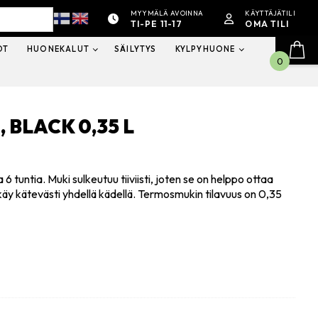
MYYMÄLÄ AVOINNA
KÄYTTÄJÄTILI
TI-PE 11-17
OMA TILI
OT
HUONEKALUT
SÄILYTYS
KYLPYHUONE
0
BLACK 0,35 L
tuntia. Muki sulkeutuu tiiviisti, joten se on helppo ottaa
y kätevästi yhdellä kädellä. Termosmukin tilavuus on 0,35