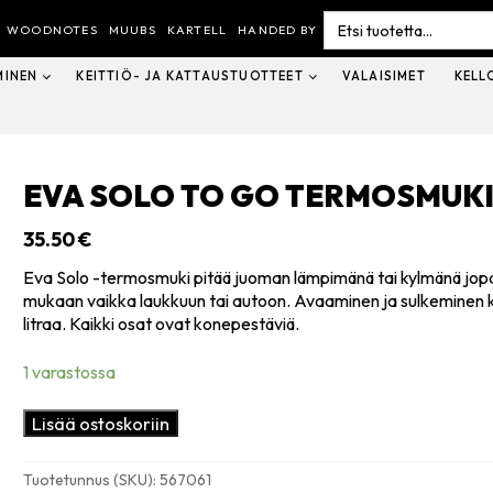
Search
for:
WOODNOTES
MUUBS
KARTELL
HANDED BY
MINEN
KEITTIÖ- JA KATTAUSTUOTTEET
VALAISIMET
KELL
EVA SOLO TO GO TERMOSMUKI, 
35.50
€
Eva Solo -termosmuki pitää juoman lämpimänä tai kylmänä jopa 6 
mukaan vaikka laukkuun tai autoon. Avaaminen ja sulkeminen kä
litraa. Kaikki osat ovat konepestäviä.
1 varastossa
Eva
Lisää ostoskoriin
Solo
To
Tuotetunnus (SKU):
567061
Go