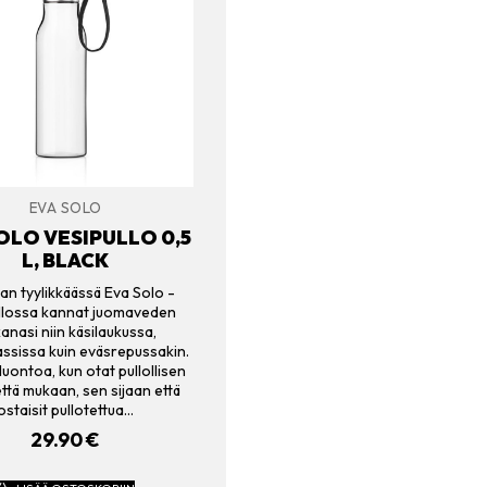
EVA SOLO
OLO VESIPULLO 0,5
L, BLACK
an tyylikkäässä Eva Solo -
llossa kannat juomaveden
anasi niin käsilaukussa,
assissa kuin eväsrepussakin.
luontoa, kun otat pullollisen
tä mukaan, sen sijaan että
ostaisit pullotettua…
29.90
€