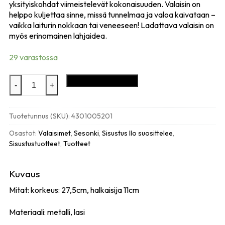
yksityiskohdat viimeistelevät kokonaisuuden. Valaisin on
helppo kuljettaa sinne, missä tunnelmaa ja valoa kaivataan –
vaikka laiturin nokkaan tai veneeseen! Ladattava valaisin on
myös erinomainen lahjaidea.
29 varastossa
Lavinio
Lisää ostoskoriin
-
+
ladattava
pöytävalaisin,
sand
Tuotetunnus (SKU):
4301005201
määrä
Osastot:
Valaisimet
,
Sesonki
,
Sisustus Ilo suosittelee
,
Sisustustuotteet
,
Tuotteet
Kuvaus
Mitat: korkeus: 27,5cm, halkaisija 11cm
Materiaali: metalli, lasi