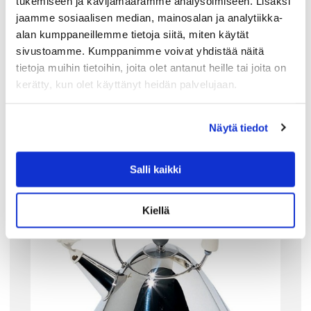
tukemiseen ja kävijämäärämme analysoimiseen. Lisäksi
185.00
€
jaamme sosiaalisen median, mainosalan ja analytiikka-
alan kumppaneillemme tietoja siitä, miten käytät
LISÄÄ OSTOSKORIIN
sivustoamme. Kumppanimme voivat yhdistää näitä
tietoja muihin tietoihin, joita olet antanut heille tai joita on
kerätty, kun olet käyttänyt heidän palvelujaan.
Tutustu myös
Näytä tiedot
Salli kaikki
Kiellä