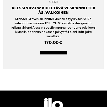
ALESSI
ALESSI 9093 W VIHELTÄVÄ VESIPANNU TER
ÄS, VALKOINEN
Michael Graves suunnitteli Alessille tyylikkään 9093
lintupannun vuonna 1985. Yli 30-vuotias designikoni
jatkaa yhtenä Alessin suosituimpana tuotteena edelleen!
Klassikkopannun nokassa päivystää pieni lintu, joka
ilmoittaa…
170.00
€
LISÄÄ OSTOSKORIIN