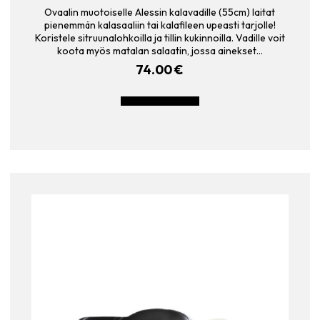
Ovaalin muotoiselle Alessin kalavadille (55cm) laitat
pienemmän kalasaaliin tai kalafileen upeasti tarjolle!
Koristele sitruunalohkoilla ja tillin kukinnoilla. Vadille voit
koota myös matalan salaatin, jossa ainekset…
74.00
€
LISÄÄ OSTOSKORIIN