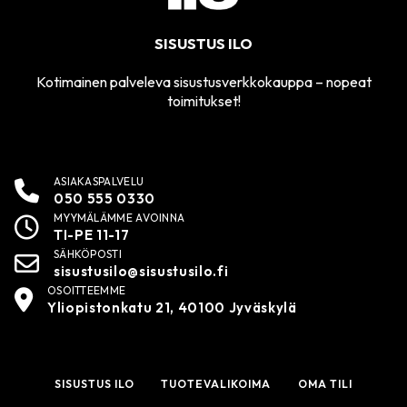
SISUSTUS ILO
Kotimainen palveleva sisustusverkkokauppa – nopeat
toimitukset!
ASIAKASPALVELU
050 555 0330
MYYMÄLÄMME AVOINNA
TI-PE 11-17
SÄHKÖPOSTI
sisustusilo@sisustusilo.fi
OSOITTEEMME
Yliopistonkatu 21, 40100 Jyväskylä
SISUSTUS ILO
TUOTEVALIKOIMA
OMA TILI