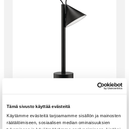
ALESSI
ALESSI TSUMIKI LADATTAVA PÖYTÄVALAISI
N, MUSTA
Tämä sivusto käyttää evästeitä
Alessin Tsumiki on innovatiivinen pöytävalaisin, jota voi
käyttää monipuolisesti ja luovasti. Valaisimen lamppu,
Käytämme evästeitä tarjoamamme sisällön ja mainosten
varsi ja jalusta ovat itsenäisiä elementtejä. Valaisinosa
räätälöimiseen, sosiaalisen median ominaisuuksien
tarttuu magneetilla kiinni varteen ja…