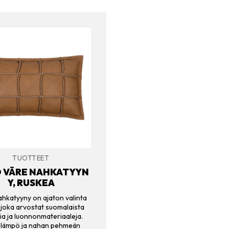
TUOTTEET
O VÄRE NAHKATYYN
Y, RUSKEA
hkatyyny on ajaton valinta
, joka arvostat suomalaista
ia ja luonnonmateriaaleja.
n lämpö ja nahan pehmeän