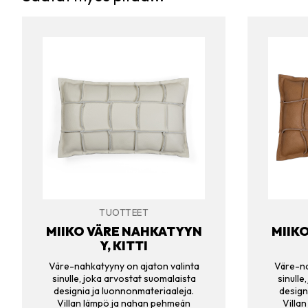
TUOTTEET
MIIKO VÄRE NAHKATYYN
MIIK
Y, KITTI
Väre-nahkatyyny on ajaton valinta
Väre-na
sinulle, joka arvostat suomalaista
sinulle
designia ja luonnonmateriaaleja.
design
Villan lämpö ja nahan pehmeän
Villa