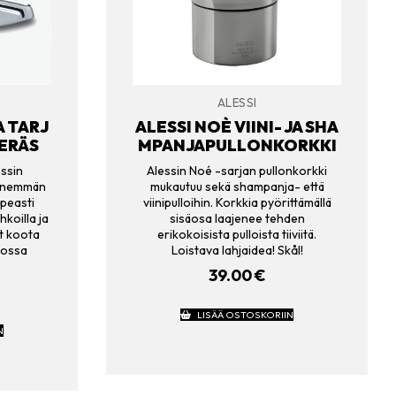
ALESSI
A TARJ
ALESSI NOÈ VIINI- JA SHA
TERÄS
MPANJAPULLONKORKKI
essin
Alessin Noé -sarjan pullonkorkki
pienemmän
mukautuu sekä shampanja- että
upeasti
viinipulloihin. Korkkia pyörittämällä
hkoilla ja
sisäosa laajenee tehden
oit koota
erikokoisista pulloista tiiviitä.
jossa
Loistava lahjaidea! Skål!
39.00
€
LISÄÄ OSTOSKORIIN
N