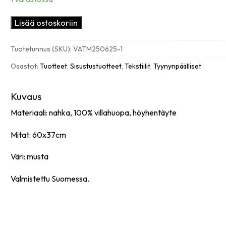
Miiko
Lisää ostoskoriin
Väre
nahkatyyny,
Tuotetunnus (SKU):
VATM250625-1
musta
määrä
Osastot:
Tuotteet
,
Sisustustuotteet
,
Tekstiilit
,
Tyynynpäälliset
Kuvaus
Materiaali: nahka, 100% villahuopa, höyhentäyte
Mitat: 60x37cm
Väri: musta
Valmistettu Suomessa.