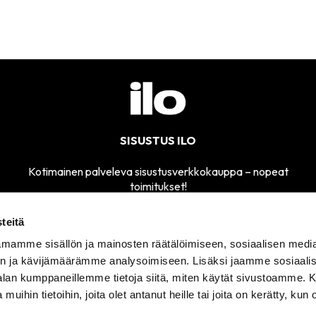
SISUSTUS ILO
Kotimainen palveleva sisustusverkkokauppa – nopeat
toimitukset!
teitä
mamme sisällön ja mainosten räätälöimiseen, sosiaalisen medi
MYYMÄLÄMME
n ja kävijämäärämme analysoimiseen. Lisäksi jaamme sosiaali
SÄHKÖPOSTI
AVOINNA
sisustusilo@sisustusilo.fi
-alan kumppaneillemme tietoja siitä, miten käytät sivustoamme
TI-PE 11-17
 muihin tietoihin, joita olet antanut heille tai joita on kerätty, kun 