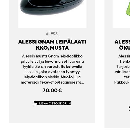
ALESSI
ALESSI GNAM LEIPÄLAATI
ALESS
KKO, MUSTA
ÖKU
Alessin musta Gnam leipälaatikko
Alessi
pitää leivät ja leivonnaiset tuoreina
hehku
tyylillä. Se on varustettu kätevällä
tarjoil
luukulla, joka avatessa työntyy
värillise
leipälaatikon sisään. Muotoilu ja
ter
materiaali tekevät putsaamisesta…
Pakkauks
70.00
€
LISÄÄ OSTOSKORIIN