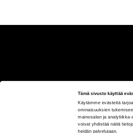
Tämä sivusto käyttää eväs
Käytämme evästeitä tarjoa
ASIAKASPALVELU
ominaisuuksien tukemisee
050 555
mainosalan ja analytiikka
0330
voivat yhdistää näitä tietoja
heidän palvelujaan.