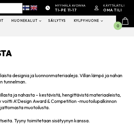
MYYMÄLÄ AVOINNA
KÄYTTÄJÄTILI
TI-PE 11-17
OMA TILI
OT
HUONEKALUT
SÄILYTYS
KYLPYHUONE
0
STA
laista designia ja luonnonmateriaaleja. Villan lämpö ja nahan
en tunnelman.
llasta ja nahasta – kestävistä, hengittävistä materiaaleista,
ny voitti A’Design Award & Competition -muotoilupalkinnon
ajattomasta muotoilusta.
atseita. Tyyny toimitetaan sisätyynyn kanssa.