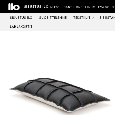
Hyppää
SISUSTUS ILO
sisältöön
ALESSI
GANT HOME
LINUM
EVA SOLO
SISUSTUS ILO
SUOSITTELEMME
TEKSTIILIT
SISUSTA
LAHJAKORTIT