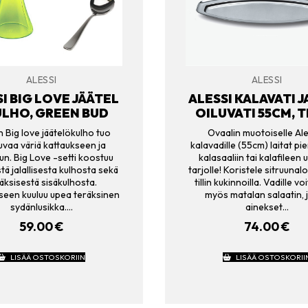
ALESSI
ALESSI
I BIG LOVE JÄÄTEL
ALESSI KALAVATI J
LHO, GREEN BUD
OILUVATI 55CM, 
n Big love jäätelökulho tuo
Ovaalin muotoiselle Al
vaa väriä kattaukseen ja
kalavadille (55cm) laitat 
uun. Big Love -setti koostuu
kalasaaliin tai kalafileen 
stä jalallisesta kulhosta sekä
tarjolle! Koristele sitruunalo
äksisestä sisäkulhosta.
tillin kukinnoilla. Vadille v
een kuuluu upea teräksinen
myös matalan salaatin, 
sydänlusikka.…
ainekset…
59.00
€
74.00
€
LISÄÄ OSTOSKORIIN
LISÄÄ OSTOSKORII