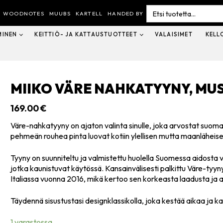
Search
for:
WOODNOTES
MUUBS
KARTELL
HANDED BY
MINEN
KEITTIÖ- JA KATTAUSTUOTTEET
VALAISIMET
KELL
MIIKO VÄRE NAHKATYYNY, MU
169.00
€
Väre-nahkatyyny on ajaton valinta sinulle, joka arvostat suoma
pehmeän rouhea pinta luovat kotiin ylellisen mutta maanläheis
Tyyny on suunniteltu ja valmistettu huolella Suomessa aidosta vi
jotka kaunistuvat käytössä. Kansainvälisesti palkittu Väre-tyy
Italiassa vuonna 2016, mikä kertoo sen korkeasta laadusta ja 
Täydennä sisustustasi designklassikolla, joka kestää aikaa ja k
1 varastossa