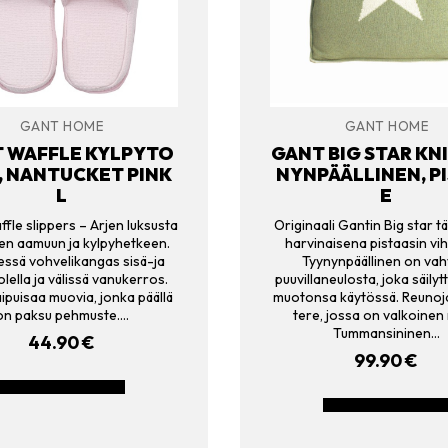
GANT HOME
GANT HOME
 WAFFLE KYLPYTO
GANT BIG STAR KN
, NANTUCKET PINK
NYNPÄÄLLINEN, P
L
E
fle slippers – Arjen luksusta
Originaali Gantin Big star t
en aamuun ja kylpyhetkeen.
harvinaisena pistaasin vi
sessä vohvelikangas sisä-ja
Tyynynpäällinen on va
lella ja välissä vanukerros.
puuvillaneulosta, joka säilyt
ipuisaa muovia, jonka päällä
muotonsa käytössä. Reunoja
on paksu pehmuste.…
tere, jossa on valkoinen 
Tummansininen…
44.90
€
99.90
€
LISÄÄ OSTOSKORIIN
LISÄÄ OSTOSKORII