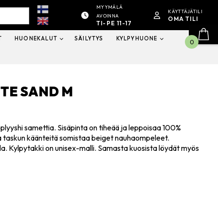
MYYMÄLÄ
KÄYTTÄJÄTILI
AVOINNA
OMA TILI
TI-PE 11-17
T
HUONEKALUT
SÄILYTYS
KYLPYHUONE
0
TE SAND M
lyyshi samettia. Sisäpinta on tiheää ja leppoisaa 100%
ja taskun käänteitä somistaa beiget nauhaompeleet.
. Kylpytakki on unisex-malli. Samasta kuosista löydät myös