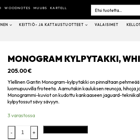
Search
O
WOODNOTES
MUUBS
KARTELL
for:
INEN
KEITTIÖ- JA KATTAUSTUOTTEET
VALAISIMET
KELLO
MONOGRAM KYLPYTAKKI, WHI
205.00
€
Ylellinen Gantin Monogram-kylpytakki on pinnaltaan pehmeää p
luomupuuvilla froteeta. Aamutakin kauluksen reunoja, hihoja 
Monogrammi-kuviot on kudottu kankaaseen jaguard-tekniikalla
kylpytossut sävy sävyyn.
3 varastossa
Monogram
Lisää ostoskoriin
-
+
kylpytakki,