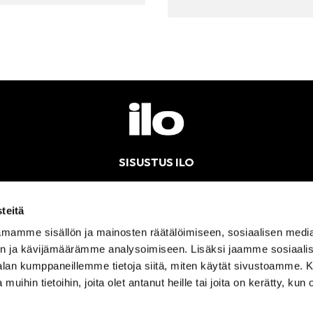
SISUSTUS ILO
Kotimainen palveleva sisustusverkkokauppa – nopeat toimitukset
teitä
mamme sisällön ja mainosten räätälöimiseen, sosiaalisen medi
n ja kävijämäärämme analysoimiseen. Lisäksi jaamme sosiaali
ÄLÄMME AVOINNA
SÄHKÖPOSTI
OS
-alan kumppaneillemme tietoja siitä, miten käytät sivustoamme
E 11-17
sisustusilo@sisustusilo.fi
Yl
 muihin tietoihin, joita olet antanut heille tai joita on kerätty, kun 