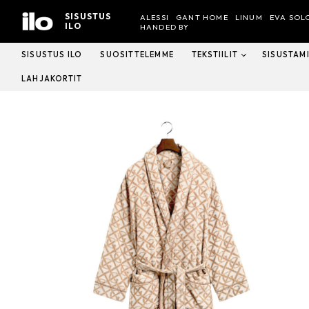
Hyppää
SISUSTUS
ALESSI
GANT HOME
LINUM
EVA SOL
sisältöön
ILO
HANDED BY
SISUSTUS ILO
SUOSITTELEMME
TEKSTIILIT
SISUSTAM
LAHJAKORTIT