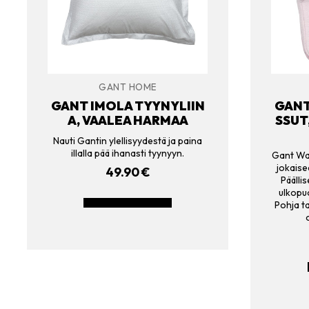
GANT HOME
GANT IMOLA TYYNYLIIN
GANT
A, VAALEA HARMAA
SSUT
Nauti Gantin ylellisyydestä ja paina
illalla pää ihanasti tyynyyn.
Gant Waf
jokaise
49.90
€
Päälli
ulkopuo
LISÄÄ OSTOSKORIIN
Pohja ta