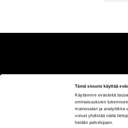
Tämä sivusto käyttää eväs
Käytämme evästeitä tarjoa
ominaisuuksien tukemisee
ASIAKASPALVELU
MYYM
mainosalan ja analytiikka
050 555 0330
TI-P
voivat yhdistää näitä tietoja
heidän palvelujaan.