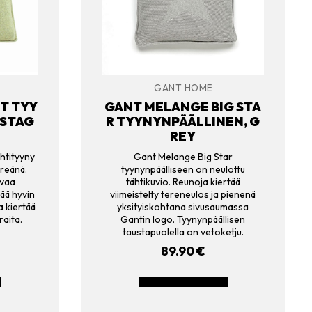
GANT HOME
IT TYY
GANT MELANGE BIG STA
ISTAG
R TYYNYNPÄÄLLINEN, G
REY
ähtityyny
Gant Melange Big Star
hreänä.
tyynynpäälliseen on neulottu
hvaa
tähtikuvio. Reunoja kiertää
tää hyvin
viimeistelty tereneulos ja pienenä
 kiertää
yksityiskohtana sivusaumassa
raita.
Gantin logo. Tyynynpäällisen
taustapuolella on vetoketju.
89.90
€
N
LISÄÄ OSTOSKORIIN