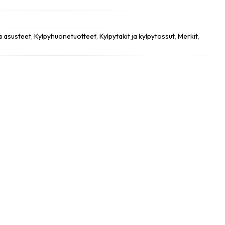
a asusteet
,
Kylpyhuonetuotteet
,
Kylpytakit ja kylpytossut
,
Merkit
,