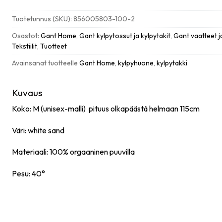
white
sand
Tuotetunnus (SKU):
856005803-100-2
M
määrä
Osastot:
Gant Home
,
Gant kylpytossut ja kylpytakit
,
Gant vaatteet j
Tekstiilit
,
Tuotteet
Avainsanat tuotteelle
Gant Home
,
kylpyhuone
,
kylpytakki
Kuvaus
Koko: M (unisex-malli) pituus olkapäästä helmaan 115cm
Väri: white sand
Materiaali: 100% orgaaninen puuvilla
Pesu: 40°