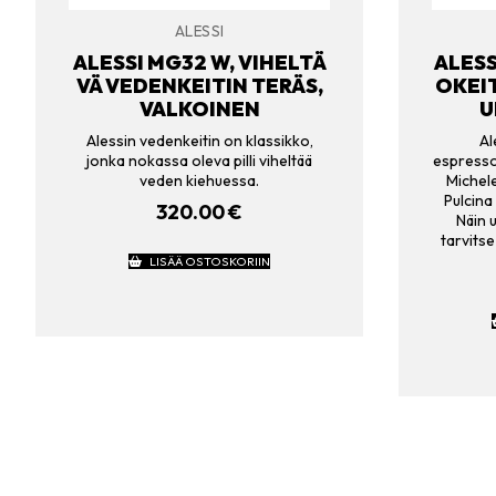
ALESSI
ALESSI MG32 W, VIHELTÄ
ALESS
VÄ VEDENKEITIN TERÄS,
OKEIT
VALKOINEN
U
Alessin vedenkeitin on klassikko,
Al
jonka nokassa oleva pilli viheltää
espressok
veden kiehuessa.
Michele
Pulcina
320.00
€
Näin 
tarvitse
LISÄÄ OSTOSKORIIN