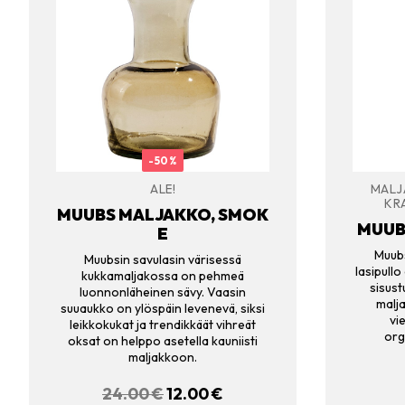
-50%
ALE!
MALJ
KR
MUUBS MALJAKKO, SMOK
MUUB
E
Muubs
Muubsin savulasin värisessä
lasipullo
kukkamaljakossa on pehmeä
sisust
luonnonläheinen sävy. Vaasin
malja
suuaukko on ylöspäin levenevä, siksi
vi
leikkokukat ja trendikkäät vihreät
org
oksat on helppo asetella kauniisti
maljakkoon.
24.00
€
ALKUPERÄINEN
12.00
€
NYKYINEN