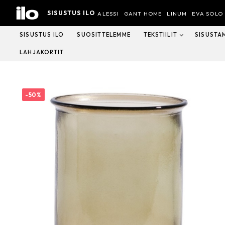
Hyppää
SISUSTUS ILO
sisältöön
ALESSI
GANT HOME
LINUM
EVA SOLO
SISUSTUS ILO
SUOSITTELEMME
TEKSTIILIT
SISUSTA
LAHJAKORTIT
-50%