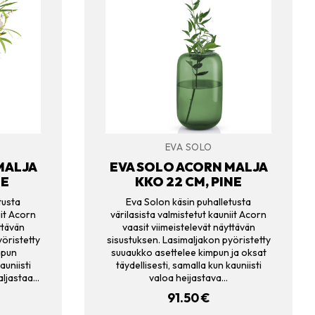
EVA SOLO
MALJA
EVA SOLO ACORN MALJA
NE
KKO 22 CM, PINE
tusta
Eva Solon käsin puhalletusta
iit Acorn
värilasista valmistetut kauniit Acorn
ttävän
vaasit viimeistelevät näyttävän
öristetty
sisustuksen. Lasimaljakon pyöristetty
mpun
suuaukko asettelee kimpun ja oksat
auniisti
täydellisesti, samalla kun kauniisti
aljastaa…
valoa heijastava…
91.50
€