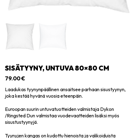
SISÄTYYNY, UNTUVA 80×80 CM
79.00
€
Laadukas tyynynpäällinen ansaitsee parhaan sisustyynyn,
joka kestää hyvänä vuosia eteenpäin.
Euroopan suurin untuvatuotteiden valmistaja Dykon
/Ringsted Dun valmistaa vuodevaatteiden lisäksi myös
sisustustyynyjä.
Tyynyjen kangas on kudottu hienoista ja valikoiduista