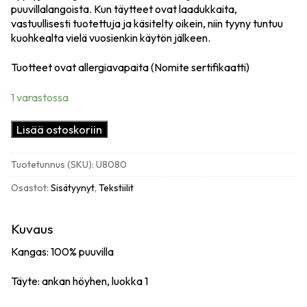
puuvillalangoista. Kun täytteet ovat laadukkaita,
vastuullisesti tuotettuja ja käsitelty oikein, niin tyyny tuntuu
kuohkealta vielä vuosienkin käytön jälkeen.
Tuotteet ovat allergiavapaita (Nomite sertifikaatti)
1 varastossa
Sisätyyny,
Lisää ostoskoriin
untuva
80x80
Tuotetunnus (SKU):
U8080
cm
määrä
Osastot:
Sisätyynyt
,
Tekstiilit
Kuvaus
Kangas: 100% puuvilla
Täyte: ankan höyhen, luokka 1