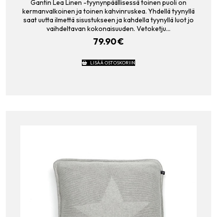
Gantin Lea Linen -tyynynpäällisessä toinen puoli on
kermanvalkoinen ja toinen kahvinruskea. Yhdellä tyynyllä
saat uutta ilmettä sisustukseen ja kahdella tyynyllä luot jo
vaihdeltavan kokonaisuuden. Vetoketju…
79.90
€
LISÄÄ OSTOSKORIIN