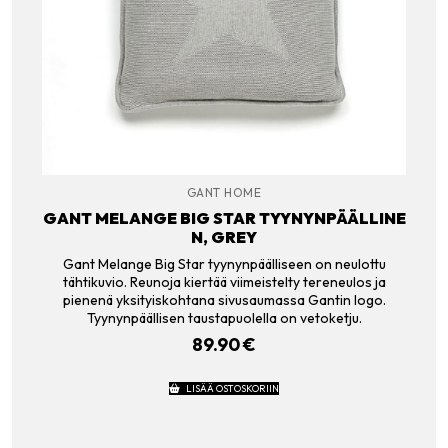
GANT HOME
GANT MELANGE BIG STAR TYYNYNPÄÄLLINE
N, GREY
Gant Melange Big Star tyynynpäälliseen on neulottu
tähtikuvio. Reunoja kiertää viimeistelty tereneulos ja
pienenä yksityiskohtana sivusaumassa Gantin logo.
Tyynynpäällisen taustapuolella on vetoketju.
89.90
€
LISÄÄ OSTOSKORIIN