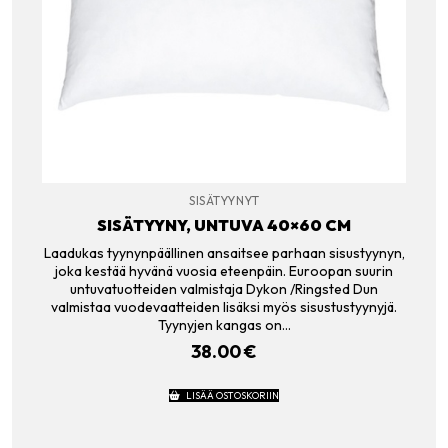
SISÄTYYNYT
SISÄTYYNY, UNTUVA 40×60 CM
Laadukas tyynynpäällinen ansaitsee parhaan sisustyynyn,
joka kestää hyvänä vuosia eteenpäin. Euroopan suurin
untuvatuotteiden valmistaja Dykon /Ringsted Dun
valmistaa vuodevaatteiden lisäksi myös sisustustyynyjä.
Tyynyjen kangas on…
38.00
€
LISÄÄ OSTOSKORIIN