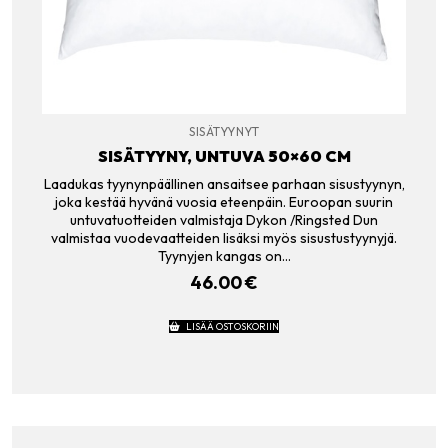
SISÄTYYNYT
SISÄTYYNY, UNTUVA 50×60 CM
Laadukas tyynynpäällinen ansaitsee parhaan sisustyynyn,
joka kestää hyvänä vuosia eteenpäin. Euroopan suurin
untuvatuotteiden valmistaja Dykon /Ringsted Dun
valmistaa vuodevaatteiden lisäksi myös sisustustyynyjä.
Tyynyjen kangas on…
46.00
€
LISÄÄ OSTOSKORIIN