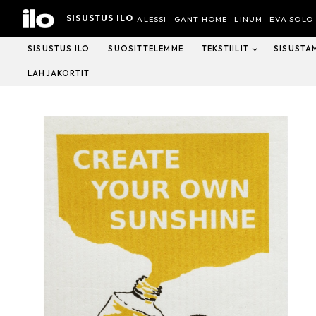
Hyppää
SISUSTUS ILO
sisältöön
ALESSI
GANT HOME
LINUM
EVA SOLO
SISUSTUS ILO
SUOSITTELEMME
TEKSTIILIT
SISUSTA
LAHJAKORTIT