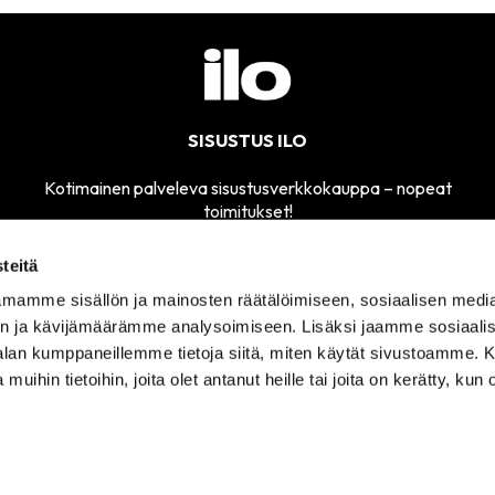
SISUSTUS ILO
Kotimainen palveleva sisustusverkkokauppa – nopeat
toimitukset!
teitä
mamme sisällön ja mainosten räätälöimiseen, sosiaalisen medi
MYYMÄLÄMME
n ja kävijämäärämme analysoimiseen. Lisäksi jaamme sosiaali
SÄHKÖPOSTI
AVOINNA
sisustusilo@sisustusilo.fi
-alan kumppaneillemme tietoja siitä, miten käytät sivustoamme
TI-PE 11-17
 muihin tietoihin, joita olet antanut heille tai joita on kerätty, kun 
ITUSEHDOT
TIETOSUOJASELOSTE
YHTEYSTIEDOT