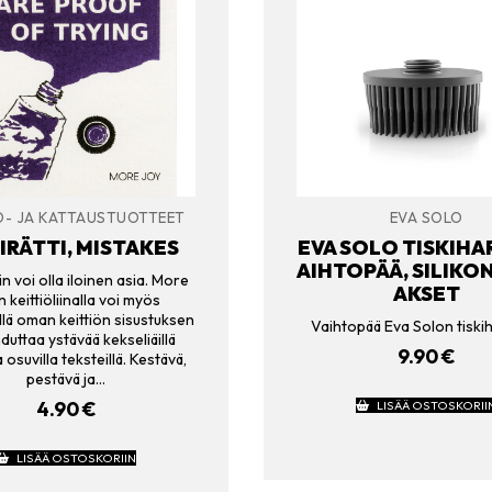
Ö- JA KATTAUSTUOTTEET
EVA SOLO
IRÄTTI, MISTAKES
EVA SOLO TISKIHA
AIHTOPÄÄ, SILIKO
in voi olla iloinen asia. More
AKSET
 keittiöliinalla voi myös
llä oman keittiön sisustuksen
Vaihtopää Eva Solon tiski
hduttaa ystävää kekseliäillä
9.90
€
a osuvilla teksteillä. Kestävä,
pestävä ja…
4.90
€
LISÄÄ OSTOSKORII
LISÄÄ OSTOSKORIIN