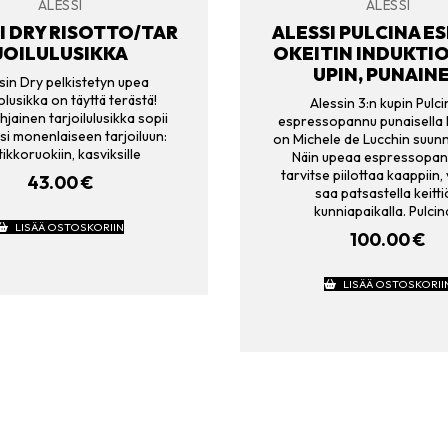
ALESSI
ALESSI
I DRY RISOTTO/TAR
ALESSI PULCINA E
JOILULUSIKKA
OKEITIN INDUKTIO,
UPIN, PUNAIN
sin Dry pelkistetyn upea
olusikka on täyttä terästä!
Alessin 3:n kupin Pulc
jainen tarjoilulusikka sopii
espressopannu punaisella 
si monenlaiseen tarjoiluun:
on Michele de Lucchin suunn
tikkoruokiin, kasviksille
Näin upeaa espressopan
tarvitse piilottaa kaappiin,
43.00
€
saa patsastella keitt
kunniapaikalla. Pulci
LISÄÄ OSTOSKORIIN
100.00
€
LISÄÄ OSTOSKORII