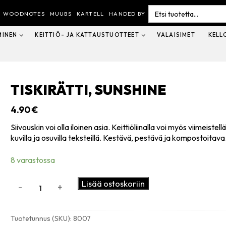
Search
for:
WOODNOTES
MUUBS
KARTELL
HANDED BY
MINEN
KEITTIÖ- JA KATTAUSTUOTTEET
VALAISIMET
KELL
TISKIRÄTTI, SUNSHINE
4.90
€
Siivouskin voi olla iloinen asia. Keittiöliinalla voi myös viimeiste
kuvilla ja osuvilla teksteillä. Kestävä, pestävä ja kompostoitava
8 varastossa
Tiskirätti,
Lisää ostoskoriin
-
+
Sunshine
määrä
Tuotetunnus (SKU):
8007