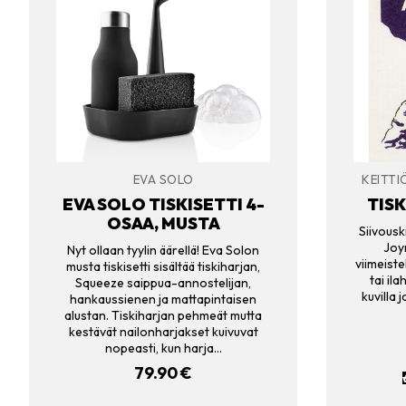
EVA SOLO
KEITTI
EVA SOLO TISKISETTI 4-
TISK
OSAA, MUSTA
Siivousk
Joyn
Nyt ollaan tyylin äärellä! Eva Solon
viimeiste
musta tiskisetti sisältää tiskiharjan,
tai ila
Squeeze saippua-annostelijan,
kuvilla j
hankaussienen ja mattapintaisen
alustan. Tiskiharjan pehmeät mutta
kestävät nailonharjakset kuivuvat
nopeasti, kun harja…
79.90
€