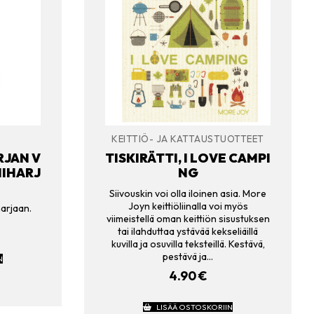
KEITTIÖ- JA KATTAUSTUOTTEET
RJAN V
TISKIRÄTTI, I LOVE CAMPI
NIHARJ
NG
Siivouskin voi olla iloinen asia. More
Joyn keittiöliinalla voi myös
harjaan.
viimeistellä oman keittiön sisustuksen
tai ilahduttaa ystävää kekseliäillä
kuvilla ja osuvilla teksteillä. Kestävä,
pestävä ja…
N
4.90
€
LISÄÄ OSTOSKORIIN