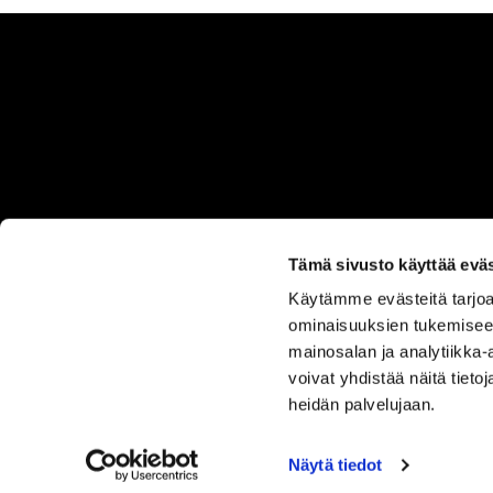
Tämä sivusto käyttää eväs
Käytämme evästeitä tarjoa
ASIAKASPALVELU
ominaisuuksien tukemisee
050 555
mainosalan ja analytiikka
0330
voivat yhdistää näitä tietoja
heidän palvelujaan.
Näytä tiedot
SISUSTUS ILO
TUOTEVALIKOIMA
OMA TILI
TOIM