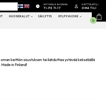
MYYMÄLÄ AVOINNA
KÄYTTÄJÄTILI
TI-PE 11-17
OMA TILI
OT
HUONEKALUT
SÄILYTYS
KYLPYHUONE
0
llä oman keittiön sisustuksen tai ilahduttaa ystävää kekseliäillä
. Made in Finland!