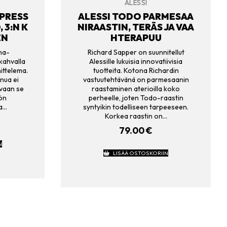
ALESSI
SPRESS
ALESSI TODO PARMESAA
 3:N K
NIRAASTIN, TERÄS JA VAA
EN
HTERAPUU
ina-
Richard Sapper on suunnitellut
kahvalla
Alessille lukuisia innovatiivisia
ittelema.
tuotteita. Kotona Richardin
nua ei
vastuutehtävänä on parmesaanin
 vaan se
raastaminen aterioilla koko
iön
perheelle, joten Todo-raastin
na…
syntyikin todelliseen tarpeeseen.
Korkea raastin on…
79.00
€
N
LISÄÄ OSTOSKORIIN