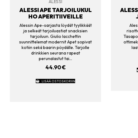
ALESSI
ALESSI APE TARJOILUKUL
ALESS
HO APERITIIVEILLE
Alessin Ape-sarjasta löydät tyylikkäät
Ales
ja selkeät tarjoiluastiat snacksien
risott
tarjoiluun. Giulio Iacchettin
Tasapoh
suunnittelemat modernit Apet sopivat
ottimek
kotiin sekä baarin pöydälle. Tarjolle
laa
drinkkien seurana rapeat
perunalastut tai…
44.90
€
LISÄÄ OSTOSKORIIN