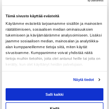
Tämä sivusto käyttää evästeitä
Käytämme evästeitä tarjoamamme sisällön ja mainosten
räätälöimiseen, sosiaalisen median ominaisuuksien
tukemiseen ja kävijämäärämme analysoimiseen. Lisäksi
jaamme sosiaalisen median, mainosalan ja analytiikka-
alan kumppaneillemme tietoja siitä, miten käytät
sivustoamme. Kumppanimme voivat yhdistää näitä
tietoja muihin tietoihin, joita olet antanut heille tai joita on
ALESSI
kerätty, kun olet käyttänyt heidän palvelujaan.
ALESSI PULCINA ESPRESSOKEITIN INDUKTI
O, 6:N KUPIN, PUNAINEN
Alessin Pulcina 6:n kupin espressokeitin punaisella
Näytä tiedot
kahvalla on Michele de Lucchin suunnittelema. Pulcina
sopii myös induktioliedelle. Näin upeaa espressopannua ei
tarvitse piilottaa kaappiin vaan se…
Salli kaikki
135.00
€
LISÄÄ OSTOSKORIIN
Kiellä