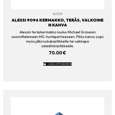
ALESSI
ALESSI 9096 KERMAKKO, TERÄS, VALKOINE
N KAHVA
Alessin teräskermakko kuuluu Michael Gravesin
suunnittelemaan MG-tuoteperheeseen. Pikku kannu sopii
myös jälkiruokakastikkeille tai vaikkapa
salaatinkastikkeelle.
70.00
€
LISÄÄ OSTOSKORIIN