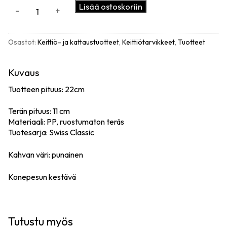
Tomaattiveitsi,
Lisää ostoskoriin
-
+
terä
11cm,
punainen
Osastot:
Keittiö- ja kattaustuotteet
,
Keittiötarvikkeet
,
Tuotteet
määrä
Kuvaus
Tuotteen pituus: 22cm
Terän pituus: 11 cm
Materiaali: PP, ruostumaton teräs
Tuotesarja: Swiss Classic
Kahvan väri: punainen
Konepesun kestävä
Tutustu myös