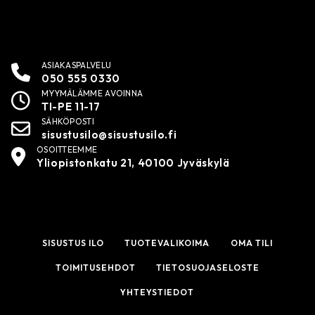
ASIAKASPALVELU
050 555 0330
MYYMÄLÄMME AVOINNA
TI-PE 11-17
SÄHKÖPOSTI
sisustusilo@sisustusilo.fi
OSOITTEEMME
Yliopistonkatu 21, 40100 Jyväskylä
SISUSTUS ILO
TUOTEVALIKOIMA
OMA TILI
TOIMITUSEHDOT
TIETOSUOJASELOSTE
YHTEYSTIEDOT