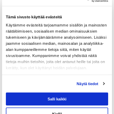
AINEN / VALKOINEN
Alessandro Mendinin Alessille suunnittelema klassikko
korkkiruuvi avaa viinipullon näppärästi. Suunnittelijan
Tämä sivusto käyttää evästeitä
omakuva Alessandro on hattupäinen iloinen veikko, joka
on pukeutunut punaiseen paitaan ja valkoisiin housuihin.
Käytämme evästeitä tarjoamamme sisällön ja mainosten
Sillä…
räätälöimiseen, sosiaalisen median ominaisuuksien
50.00
€
tukemiseen ja kävijämäärämme analysoimiseen. Lisäksi
jaamme sosiaalisen median, mainosalan ja analytiikka-
LISÄÄ OSTOSKORIIN
alan kumppaneillemme tietoja siitä, miten käytät
sivustoamme. Kumppanimme voivat yhdistää näitä
tietoja muihin tietoihin, joita olet antanut heille tai joita on
kerätty, kun olet käyttänyt heidän palvelujaan.
Näytä tiedot
Salli kaikki
Kiellä