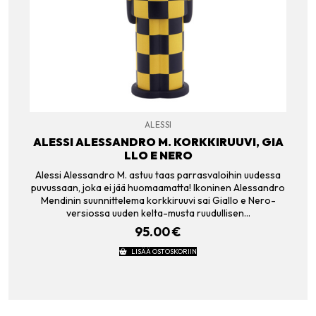
ALESSI
ALESSI ALESSANDRO M. KORKKIRUUVI, GIA
LLO E NERO
Alessi Alessandro M. astuu taas parrasvaloihin uudessa
puvussaan, joka ei jää huomaamatta! Ikoninen Alessandro
Mendinin suunnittelema korkkiruuvi sai Giallo e Nero-
versiossa uuden kelta-musta ruudullisen…
95.00
€
LISÄÄ OSTOSKORIIN