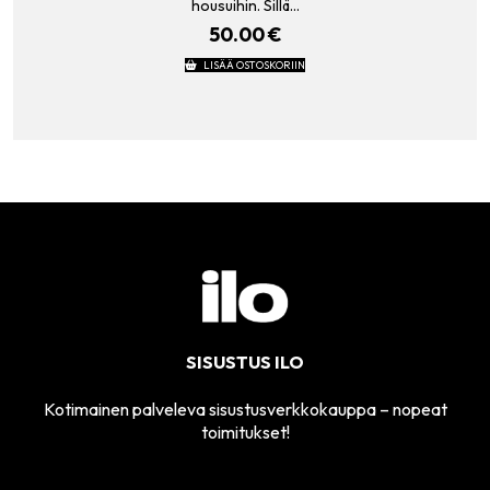
housuihin. Sillä…
50.00
€
LISÄÄ OSTOSKORIIN
SISUSTUS ILO
Kotimainen palveleva sisustusverkkokauppa – nopeat
toimitukset!