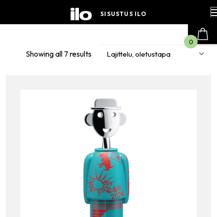
Hyppää
sisältöön
SISUSTUS ILO
0
Showing all 7 results