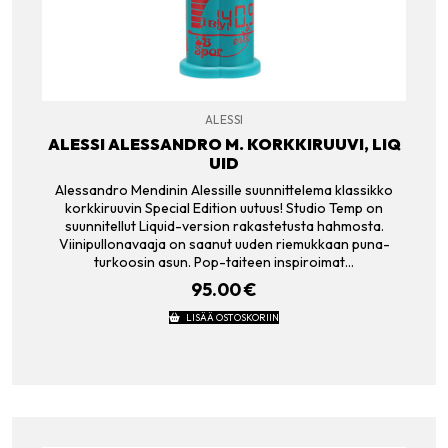
ALESSI
ALESSI ALESSANDRO M. KORKKIRUUVI, LIQ
UID
Alessandro Mendinin Alessille suunnittelema klassikko
korkkiruuvin Special Edition uutuus! Studio Temp on
suunnitellut Liquid-version rakastetusta hahmosta.
Viinipullonavaaja on saanut uuden riemukkaan puna-
turkoosin asun. Pop-taiteen inspiroimat…
95.00
€
LISÄÄ OSTOSKORIIN