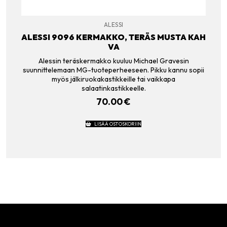
ALESSI
ALESSI 9096 KERMAKKO, TERÄS MUSTA KAH
VA
Alessin teräskermakko kuuluu Michael Gravesin
suunnittelemaan MG-tuoteperheeseen. Pikku kannu sopii
myös jälkiruokakastikkeille tai vaikkapa
salaatinkastikkeelle.
70.00
€
LISÄÄ OSTOSKORIIN