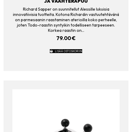
JA VAAHTERAPUU
Richard Sapper on suunnitellut Alessille lukuisia
innovatiivisia tuotteita. Kotona Richardin vastuutehtävänä
on parmesaanin raastaminen aterioilla koko perheelle,
joten Todo-raastin syntyikin todelliseen tarpeeseen.
Korkea raastin on…
79.00
€
LISÄÄ OSTOSKORIIN