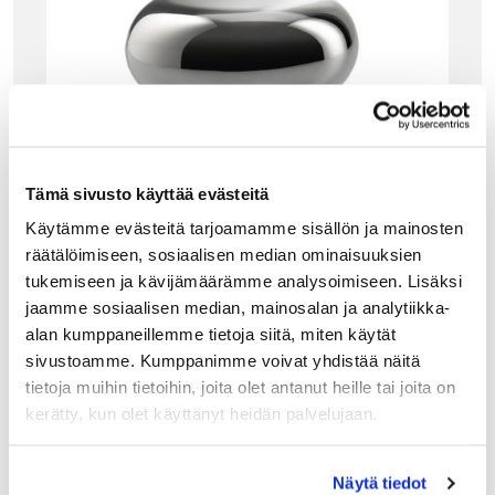
Tämä sivusto käyttää evästeitä
Käytämme evästeitä tarjoamamme sisällön ja mainosten
räätälöimiseen, sosiaalisen median ominaisuuksien
tukemiseen ja kävijämäärämme analysoimiseen. Lisäksi
jaamme sosiaalisen median, mainosalan ja analytiikka-
ALESSI
ALESSI NOÈ VIINI- JA SHAMPANJAPULLONK
alan kumppaneillemme tietoja siitä, miten käytät
ORKKI
sivustoamme. Kumppanimme voivat yhdistää näitä
Alessin Noé -sarjan pullonkorkki mukautuu sekä
tietoja muihin tietoihin, joita olet antanut heille tai joita on
shampanja- että viinipulloihin. Korkkia pyörittämällä
kerätty, kun olet käyttänyt heidän palvelujaan.
sisäosa laajenee tehden erikokoisista pulloista tiiviitä.
Loistava lahjaidea! Skål!
39.00
€
Näytä tiedot