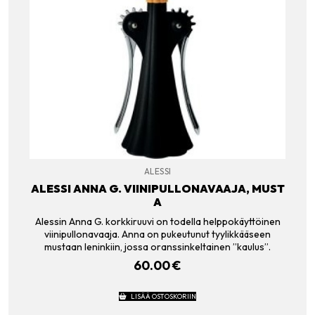
ALESSI
ALESSI ANNA G. VIINIPULLONAVAAJA, MUST
A
Alessin Anna G. korkkiruuvi on todella helppokäyttöinen
viinipullonavaaja. Anna on pukeutunut tyylikkääseen
mustaan leninkiin, jossa oranssinkeltainen ”kaulus”.
60.00
€
LISÄÄ OSTOSKORIIN