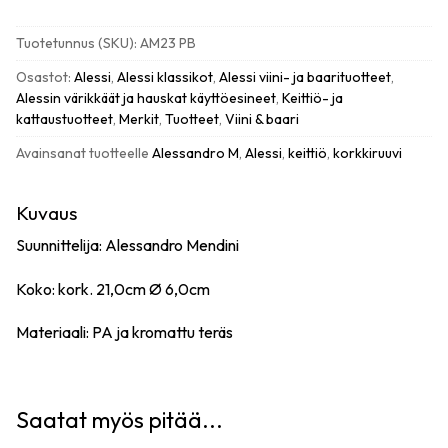
M.
korkkiruuvi,
Tuotetunnus (SKU):
AM23 PB
vaaleansininen
/
Osastot:
Alessi
,
Alessi klassikot
,
Alessi viini- ja baarituotteet
,
musta
Alessin värikkäät ja hauskat käyttöesineet
,
Keittiö- ja
määrä
kattaustuotteet
,
Merkit
,
Tuotteet
,
Viini & baari
Avainsanat tuotteelle
Alessandro M
,
Alessi
,
keittiö
,
korkkiruuvi
Kuvaus
Suunnittelija: Alessandro Mendini
Koko: kork. 21,0cm Ø 6,0cm
Materiaali: PA ja kromattu teräs
Saatat myös pitää...