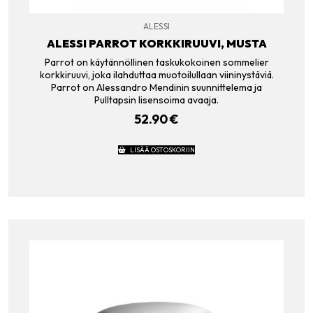
ALESSI
ALESSI PARROT KORKKIRUUVI, MUSTA
Parrot on käytännöllinen taskukokoinen sommelier
korkkiruuvi, joka ilahduttaa muotoilullaan viininystäviä.
Parrot on Alessandro Mendinin suunnittelema ja
Pulltapsin lisensoima avaaja.
52.90
€
LISÄÄ OSTOSKORIIN