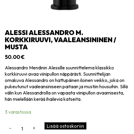
ALESSI ALESSANDRO M.
KORKKIRUUVI, VAALEANSININEN /
MUSTA
50.00
€
Alessandro Mendinin Alessille suunnittelema klassikko
korkkiruuvi avaa viinipullon näppärästi. Suunnittelijan
omakuva Alessandro on hattupäinen iloinen veikko, joka on
pukeutunut vaaleansiniseen paitaan ja mustiin housuihin. Sillä
välin kun Alessandrolla on vapaata viinipullon avaamisesta,
hän mielellään kerää ihailevia katseita.
3 varastossa
Alessi
Lisää ostoskoriin
-
+
Alessandro