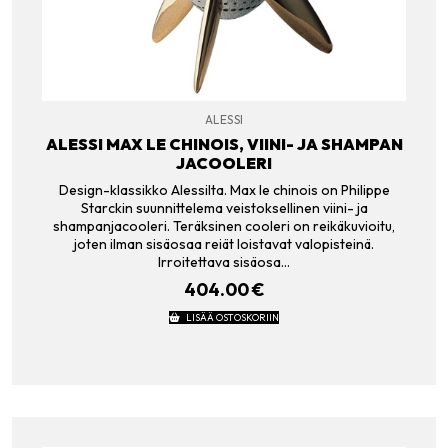
ALESSI
ALESSI MAX LE CHINOIS, VIINI- JA SHAMPAN
JACOOLERI
Design-klassikko Alessilta. Max le chinois on Philippe
Starckin suunnittelema veistoksellinen viini- ja
shampanjacooleri. Teräksinen cooleri on reikäkuvioitu,
joten ilman sisäosaa reiät loistavat valopisteinä.
Irroitettava sisäosa…
404.00
€
LISÄÄ OSTOSKORIIN