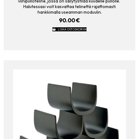
viinipulloteline, jossa on säilytystilaa kuudelle pullolle.
Halutessasi voit kasvattaa telinettä rajattomasti
hankkimalla useamman moduulin.
90.00
€
LISÄÄ OSTOSKORIIN