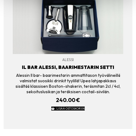
ALESSI
IL BAR ALESSI, BAARIMESTARIN SETTI
Alessin Il bar- baarimestarin ammattitason työvälineillä
valmistat suosikki drinkit tyylillä! Upea lahjapakkaus
sisältää klassisen Boston-shakerin, teräsmitan 2cl / 4cl,
sekoituslusikan ja teräksisen coctail-siivilän.
240.00
€
LISÄÄ OSTOSKORIIN