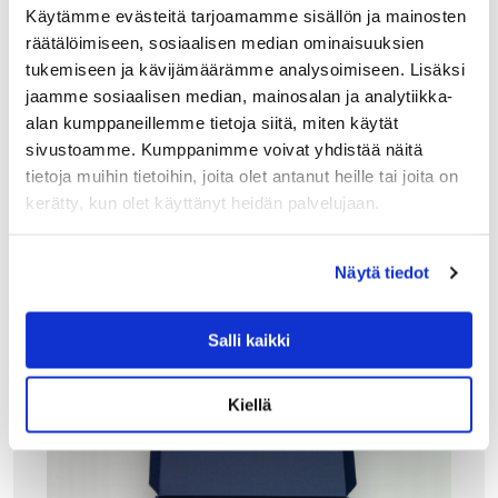
Persoonallinen lahja viinin ystävälle! Alessin GAM32SET
Käytämme evästeitä tarjoamamme sisällön ja mainosten
lahjapakkaus sisältää Alessandro Mendinin
räätälöimiseen, sosiaalisen median ominaisuuksien
suunnitteleman upean käsinkoristellun sommelier
korkinavaajan, mukautuvan Noe-sarjan korkin (viini- ja
tukemiseen ja kävijämäärämme analysoimiseen. Lisäksi
shampanjapulloille) design Giulio Iacchetti sekä…
jaamme sosiaalisen median, mainosalan ja analytiikka-
120.00
€
alan kumppaneillemme tietoja siitä, miten käytät
sivustoamme. Kumppanimme voivat yhdistää näitä
LISÄÄ OSTOSKORIIN
tietoja muihin tietoihin, joita olet antanut heille tai joita on
kerätty, kun olet käyttänyt heidän palvelujaan.
Näytä tiedot
Salli kaikki
Kiellä