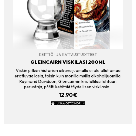
KEITTIÖ- JA KATTAUSTUOTTEET
GLEINCAIRN VISKILASI 200ML
Viskin pitkän historian aikana juomalla ei ole ollut omaa
erottuvaa lasia, toisin kuin monilla muilla alkoholijuomilla.
Raymond Davidson, Glencairnin kristallilasitehtaan
perustaja, päätti kehittää täydellisen viskilasin…
12.90
€
LISÄÄ OSTOSKORIIN