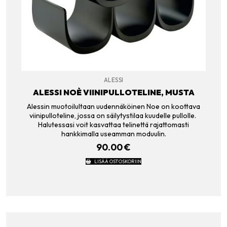
ALESSI
ALESSI NOÈ VIINIPULLOTELINE, MUSTA
Alessin muotoilultaan uudennäköinen Noe on koottava
viinipulloteline, jossa on säilytystilaa kuudelle pullolle.
Halutessasi voit kasvattaa telinettä rajattomasti
hankkimalla useamman moduulin.
90.00
€
LISÄÄ OSTOSKORIIN