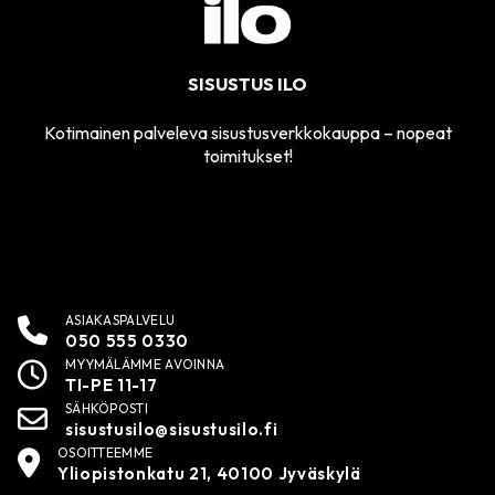
SISUSTUS ILO
Kotimainen palveleva sisustusverkkokauppa – nopeat
toimitukset!
ASIAKASPALVELU
050 555 0330
MYYMÄLÄMME AVOINNA
TI-PE 11-17
SÄHKÖPOSTI
sisustusilo@sisustusilo.fi
OSOITTEEMME
Yliopistonkatu 21, 40100 Jyväskylä