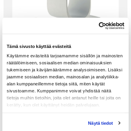
Tämä sivusto käyttää evästeitä
Käytämme evästeitä tarjoamamme sisällön ja mainosten
räätälöimiseen, sosiaalisen median ominaisuuksien
tukemiseen ja kävijämäärämme analysoimiseen. Lisäksi
jaamme sosiaalisen median, mainosalan ja analytiikka-
alan kumppaneillemme tietoja siitä, miten käytät
sivustoamme. Kumppanimme voivat yhdistää näitä
ALESSI
tietoja muihin tietoihin, joita olet antanut heille tai joita on
ALESSI NOÈ VIINIPULLOTELINE, VALKOINEN
kerätty, kun olet käyttänyt heidän palvelujaan.
Alessin muotoilultaan uudennäköinen Noe on koottava
viinipulloteline, jossa on säilytystilaa kuudelle pullolle.
Halutessasi voit kasvattaa telinettä rajattomasti
hankkimalla useamman moduulin.
Näytä tiedot
90.00
€