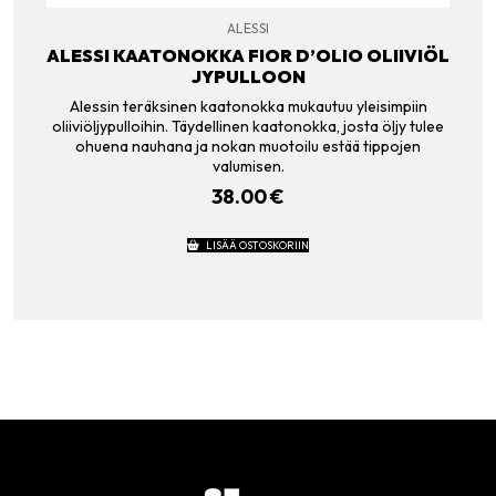
ALESSI
ALESSI KAATONOKKA FIOR D’OLIO OLIIVIÖL
JYPULLOON
Alessin teräksinen kaatonokka mukautuu yleisimpiin
oliiviöljypulloihin. Täydellinen kaatonokka, josta öljy tulee
ohuena nauhana ja nokan muotoilu estää tippojen
valumisen.
38.00
€
LISÄÄ OSTOSKORIIN