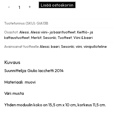
Alessi
Lisää ostoskoriin
-
+
Noè
viinipulloteline,
musta
Tuotetunnus (SKU):
GIA13B
määrä
Osastot:
Alessi
,
Alessi viini- ja baarituotteet
,
Keittiö- ja
kattaustuotteet
,
Merkit
,
Sesonki
,
Tuotteet
,
Viini & baari
Avainsanat tuotteelle
Alessi
,
baari
,
Sesonki
,
viini
,
viinipulloteline
Kuvaus
Suunnittelija: Giulio Iacchetti 2014
Materiaali: muovi
Väri: musta
Yhden moduulin koko on 15,5 cm x 10 cm, korkeus 11,5 cm.