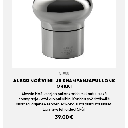
ALESSI
ALESSI NOÈ VIINI- JA SHAMPANJAPULLONK
ORKKI
Alessin Noé -sarjan pullonkorkki mukautuu sekä
shampanja- että viinipulloihin. Korkkia pyörittämällä
sisäosa laajenee tehden erikokoisista pulloista tiiviitä.
Loistava lahjaidea! Skål!
39.00
€