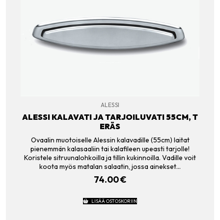
ALESSI
ALESSI KALAVATI JA TARJOILUVATI 55CM, T
ERÄS
Ovaalin muotoiselle Alessin kalavadille (55cm) laitat
pienemmän kalasaaliin tai kalafileen upeasti tarjolle!
Koristele sitruunalohkoilla ja tillin kukinnoilla. Vadille voit
koota myös matalan salaatin, jossa ainekset…
74.00
€
LISÄÄ OSTOSKORIIN