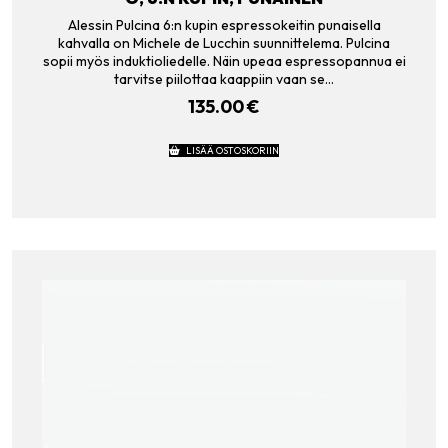
Alessin Pulcina 6:n kupin espressokeitin punaisella
kahvalla on Michele de Lucchin suunnittelema. Pulcina
sopii myös induktioliedelle. Näin upeaa espressopannua ei
tarvitse piilottaa kaappiin vaan se…
135.00
€
LISÄÄ OSTOSKORIIN