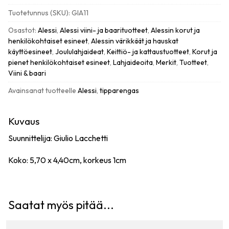
tipparengas
Tuotetunnus (SKU):
GIA11
määrä
Osastot:
Alessi
,
Alessi viini- ja baarituotteet
,
Alessin korut ja
henkilökohtaiset esineet
,
Alessin värikkäät ja hauskat
käyttöesineet
,
Joululahjaideat
,
Keittiö- ja kattaustuotteet
,
Korut ja
pienet henkilökohtaiset esineet
,
Lahjaideoita
,
Merkit
,
Tuotteet
,
Viini & baari
Avainsanat tuotteelle
Alessi
,
tipparengas
Kuvaus
Suunnittelija: Giulio Lacchetti
Koko: 5,70 x 4,40cm, korkeus 1cm
Saatat myös pitää...