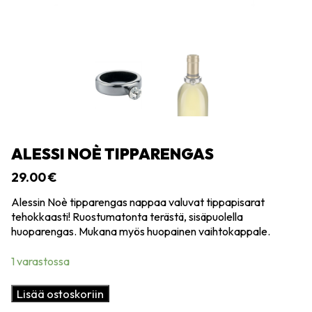
ALESSI NOÈ TIPPARENGAS
29.00
€
Alessin Noè tipparengas nappaa valuvat tippapisarat
tehokkaasti! Ruostumatonta terästä, sisäpuolella
huoparengas. Mukana myös huopainen vaihtokappale.
1 varastossa
Alessi
Lisää ostoskoriin
Noè