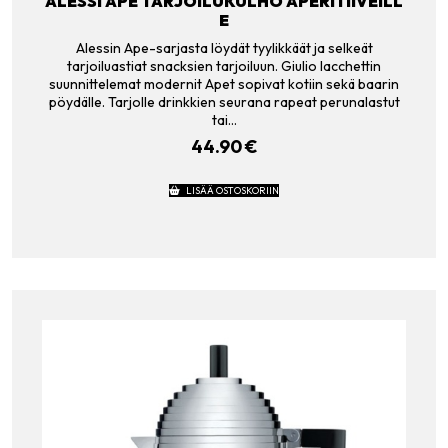
ALESSI APE TARJOILUKULHO APERITIIVEILL
E
Alessin Ape-sarjasta löydät tyylikkäät ja selkeät
tarjoiluastiat snacksien tarjoiluun. Giulio Iacchettin
suunnittelemat modernit Apet sopivat kotiin sekä baarin
pöydälle. Tarjolle drinkkien seurana rapeat perunalastut
tai…
44.90
€
LISÄÄ OSTOSKORIIN