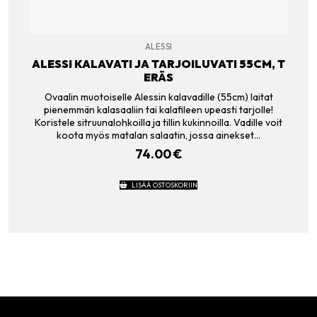
ALESSI
ALESSI KALAVATI JA TARJOILUVATI 55CM, T
ERÄS
Ovaalin muotoiselle Alessin kalavadille (55cm) laitat
pienemmän kalasaaliin tai kalafileen upeasti tarjolle!
Koristele sitruunalohkoilla ja tillin kukinnoilla. Vadille voit
koota myös matalan salaatin, jossa ainekset…
74.00
€
LISÄÄ OSTOSKORIIN