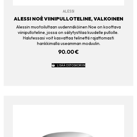
ALESSI
ALESSI NOÈ VIINIPULLOTELINE, VALKOINEN
Alessin muotoilultaan uudennäköinen Noe on koottava
viinipulloteline, jossa on säilytystilaa kuudelle pullolle.
Halutessasi voit kasvattaa telinettä rajattomasti
hankkimalla useamman moduulin.
90.00
€
LISÄÄ OSTOSKORIIN