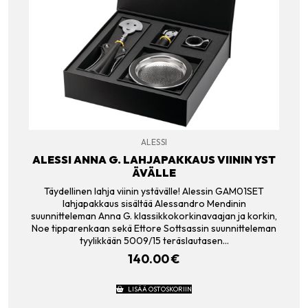
ALESSI
ALESSI ANNA G. LAHJAPAKKAUS VIININ YST
ÄVÄLLE
Täydellinen lahja viinin ystävälle! Alessin GAM01SET
lahjapakkaus sisältää Alessandro Mendinin
suunnitteleman Anna G. klassikkokorkinavaajan ja korkin,
Noe tipparenkaan sekä Ettore Sottsassin suunnitteleman
tyylikkään 5009/15 teräslautasen…
140.00
€
LISÄÄ OSTOSKORIIN