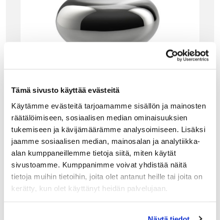
Tämä sivusto käyttää evästeitä
Käytämme evästeitä tarjoamamme sisällön ja mainosten
räätälöimiseen, sosiaalisen median ominaisuuksien
tukemiseen ja kävijämäärämme analysoimiseen. Lisäksi
ALESSI
jaamme sosiaalisen median, mainosalan ja analytiikka-
ALESSI NOÈ VIINI- JA SHAMPANJAPULLONK
alan kumppaneillemme tietoja siitä, miten käytät
ORKKI
sivustoamme. Kumppanimme voivat yhdistää näitä
Alessin Noé -sarjan pullonkorkki mukautuu sekä
tietoja muihin tietoihin, joita olet antanut heille tai joita on
shampanja- että viinipulloihin. Korkkia pyörittämällä
kerätty, kun olet käyttänyt heidän palvelujaan.
sisäosa laajenee tehden erikokoisista pulloista tiiviitä.
Loistava lahjaidea! Skål!
39.00
€
Näytä tiedot