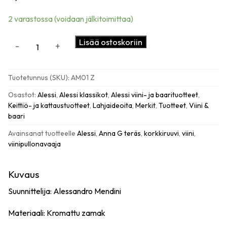
2 varastossa (voidaan jälkitoimittaa)
Alessi
Lisää ostoskoriin
-
+
Anna
G.
viinipullonavaaja,
Tuotetunnus (SKU):
AM01 Z
teräs
määrä
Osastot:
Alessi
,
Alessi klassikot
,
Alessi viini- ja baarituotteet
,
Keittiö- ja kattaustuotteet
,
Lahjaideoita
,
Merkit
,
Tuotteet
,
Viini &
baari
Avainsanat tuotteelle
Alessi
,
Anna G teräs
,
korkkiruuvi
,
viini
,
viinipullonavaaja
Kuvaus
Suunnittelija: Alessandro Mendini
Materiaali: Kromattu zamak