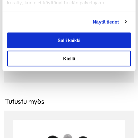
kerätty, kun olet käyttänyt heidän palvelujaan.
ALESSI
ALESSI NOÈ TIPPARENGAS
Näytä tiedot
Alessin Noè tipparengas nappaa valuvat tippapisarat
tehokkaasti! Ruostumatonta terästä, sisäpuolella
huoparengas. Mukana myös huopainen vaihtokappale.
Salli kaikki
29.00
€
Kiellä
LISÄÄ OSTOSKORIIN
Tutustu myös