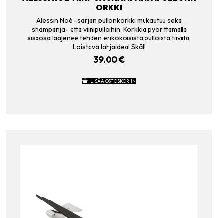
ORKKI
Alessin Noé -sarjan pullonkorkki mukautuu sekä
shampanja- että viinipulloihin. Korkkia pyörittämällä
sisäosa laajenee tehden erikokoisista pulloista tiiviitä.
Loistava lahjaidea! Skål!
39.00
€
LISÄÄ OSTOSKORIIN