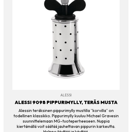
ALESSI
ALESSI 9098 PIPPURIMYLLY, TERÄS MUSTA
Alessin teräksinen pippurimylly mustilla ”korvilla” on
todellinen klassikko. Pippurimylly kuuluu Michael Gravesin
suunnittelemaan MG-tuoteperheeseen. Nuppia
kiertämällä voit säätää jauhettavan pippurin karkeutta.
Helppo täyttää ja käyttää.