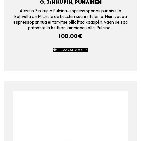
O, 3:N KUPIN, PUNAINEN
Alessin 3:n kupin Pulcina-espressopannu punaisella
kahvalla on Michele de Lucchin suunnittelema. Näin upeaa
espressopannua ei tarvitse piilottaa kaappiin, vaan se saa
patsastella keittiön kunniapaikalla. Pulcina…
100.00
€
LISÄÄ OSTOSKORIIN