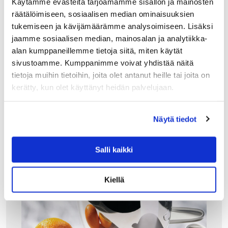
sitruspusertimen pizzerian lautasliinaan lomaillessaan
Käytämme evästeitä tarjoamamme sisällön ja mainosten
meren rannalla Italiassa.…
räätälöimiseen, sosiaalisen median ominaisuuksien
90.00
€
tukemiseen ja kävijämäärämme analysoimiseen. Lisäksi
jaamme sosiaalisen median, mainosalan ja analytiikka-
LISÄÄ OSTOSKORIIN
alan kumppaneillemme tietoja siitä, miten käytät
sivustoamme. Kumppanimme voivat yhdistää näitä
tietoja muihin tietoihin, joita olet antanut heille tai joita on
kerätty, kun olet käyttänyt heidän palvelujaan.
Näytä tiedot
Salli kaikki
Kiellä