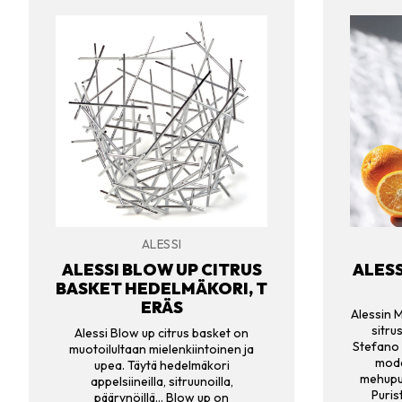
ALESSI
ALESSI BLOW UP CITRUS
ALESS
BASKET HEDELMÄKORI, T
ERÄS
Alessin 
sitru
Alessi Blow up citrus basket on
Stefano
muotoilultaan mielenkiintoinen ja
mode
upea. Täytä hedelmäkori
mehupur
appelsiineilla, sitruunoilla,
Puris
päärynöillä… Blow up on