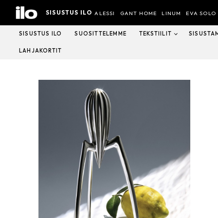
Hyppää
SISUSTUS ILO
sisältöön
ALESSI
GANT HOME
LINUM
EVA SOLO
SISUSTUS ILO
SUOSITTELEMME
TEKSTIILIT
SISUSTA
LAHJAKORTIT