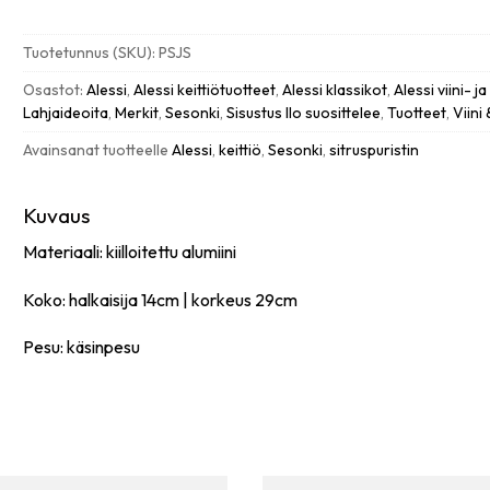
salif,
sitruspuristin
Tuotetunnus (SKU):
PSJS
määrä
Osastot:
Alessi
,
Alessi keittiötuotteet
,
Alessi klassikot
,
Alessi viini- j
Lahjaideoita
,
Merkit
,
Sesonki
,
Sisustus Ilo suosittelee
,
Tuotteet
,
Viini
Avainsanat tuotteelle
Alessi
,
keittiö
,
Sesonki
,
sitruspuristin
Kuvaus
Materiaali: kiilloitettu alumiini
Koko: halkaisija 14cm | korkeus 29cm
Pesu: käsinpesu