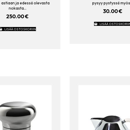
 astiaan ja edessä olevasta
pysyy pystyssä myö
nokasta…
30.00
€
250.00
€
LISÄÄ OSTOSKORII
LISÄÄ OSTOSKORIIN