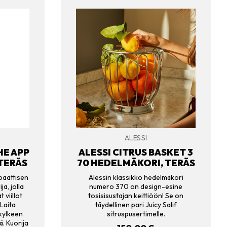
ALESSI
HE APP
ALESSI CITRUS BASKET 3
 TERÄS
70 HEDELMÄKORI, TERÄS
paattisen
Alessin klassikko hedelmäkori
a, jolla
numero 370 on design-esine
 viillot
tosisisustajan keittiöön! Se on
 Laita
täydellinen pari Juicy Salif
 kylkeen
sitruspusertimelle.
. Kuorija