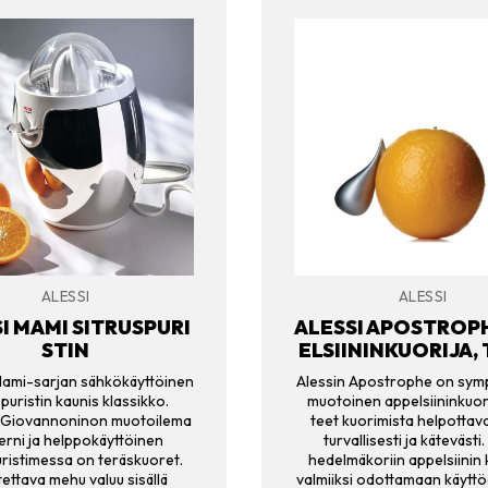
ALESSI
ALESSI
I MAMI SITRUSPURI
ALESSI APOSTROP
STIN
ELSIININKUORIJA,
Mami-sarjan sähkökäyttöinen
Alessin Apostrophe on sym
spuristin kaunis klassikko.
muotoinen appelsiininkuorij
 Giovannoninon muotoilema
teet kuorimista helpottavat
rni ja helppokäyttöinen
turvallisesti ja kätevästi.
istimessa on teräskuoret.
hedelmäkoriin appelsiinin
tettava mehu valuu sisällä
valmiiksi odottamaan käyttöä