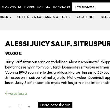
Search
for:
WOODNOTES
MUUBS
KARTELL
HANDED BY
MINEN
KEITTIÖ- JA KATTAUSTUOTTEET
VALAISIMET
KELL
ALESSI JUICY SALIF, SITRUSPU
90.00
€
Juicy Salif sitruspuserrin on todellinen Alessin ikonituote! Phil
käytännössä hyvin toimiva. Starck luonnosteli sitruspusertimen p
Vuonna 1990 suunniteltu design-klassikko viettää siis jo 33-vuo
Sitruspuserrin seisoo kolmella jalalla. Mehu valuu näppärästi appe
lasiin. Juicy Salif on samalla myös veistos ja mielenkiintoinen s
4 varastossa
Alessi
Lisää ostoskoriin
-
+
Juicy