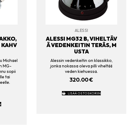
ALESSI
MAKKO,
ALESSI MG32 B, VIHELTÄV
N KAHV
Ä VEDENKEITIN TERÄS, M
USTA
u Michael
Alessin vedenkeitin on klassikko,
an MG-
jonka nokassa oleva pilli viheltää
nu sopii
veden kiehuessa.
le tai
320.00
€
eelle.
LISÄÄ OSTOSKORIIN
N