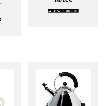
150.00
€
s…
LISÄÄ OSTOSKORIIN
N