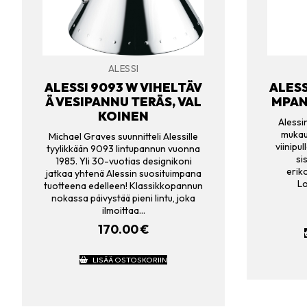
ALESSI
ALESSI 9093 W VIHELTÄV
ALESS
Ä VESIPANNU TERÄS, VAL
MPAN
KOINEN
Alessi
mukau
Michael Graves suunnitteli Alessille
viinipul
tyylikkään 9093 lintupannun vuonna
si
1985. Yli 30-vuotias designikoni
eriko
jatkaa yhtenä Alessin suosituimpana
Lo
tuotteena edelleen! Klassikkopannun
nokassa päivystää pieni lintu, joka
ilmoittaa…
170.00
€
LISÄÄ OSTOSKORIIN