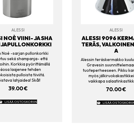
ALESSI
ALESSI
I NOÈ VIINI- JA SHA
ALESSI 9096 KER
JAPULLONKORKKI
TERÄS, VALKOINE
A
n Noé -sarjan pullonkorkki
tuu sekä shampanja- että
Alessin teräskermakko kuulu
loihin. Korkkia pyörittämällä
Gravesin suunnittelema
säosa laajenee tehden
tuoteperheeseen. Pikku kan
koisista pulloista tiiviitä.
myös jälkiruokakastikkeil
istava lahjaidea! Skål!
vaikkapa salaatinkastikk
39.00
€
70.00
€
LISÄÄ OSTOSKORIIN
LISÄÄ OSTOSKORII