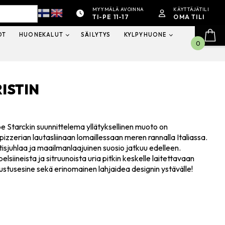
MYYMÄLÄ AVOINNA
KÄYTTÄJÄTILI
TI-PE 11-17
OMA TILI
OT
HUONEKALUT
SÄILYTYS
KYLPYHUONE
0
RISTIN
ippe Starckin suunnittelema yllätyksellinen muoto on
izzerian lautasliinaan lomaillessaan meren rannalla Italiassa.
tisjuhlaa ja maailmanlaajuinen suosio jatkuu edelleen.
lsiineista ja sitruunoista uria pitkin keskelle laitettavaan
isustusesine sekä erinomainen lahjaidea designin ystävälle!