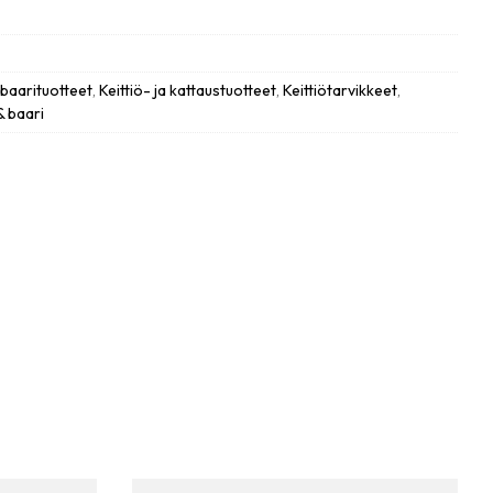
a baarituotteet
,
Keittiö- ja kattaustuotteet
,
Keittiötarvikkeet
,
 & baari