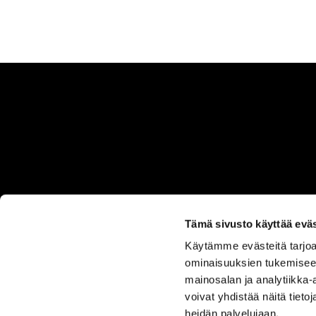
Tämä sivusto käyttää eväs
Käytämme evästeitä tarjoa
ASIAKASPALVELU
ominaisuuksien tukemisee
050 555
mainosalan ja analytiikka
0330
voivat yhdistää näitä tietoja
heidän palvelujaan.