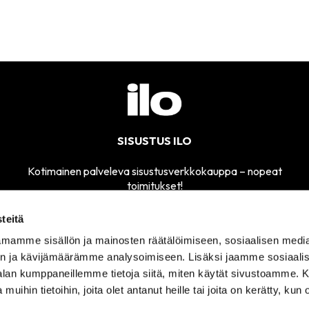
SISUSTUS ILO
Kotimainen palveleva sisustusverkkokauppa – nopeat
toimitukset!
teitä
mamme sisällön ja mainosten räätälöimiseen, sosiaalisen medi
MYYMÄLÄMME
n ja kävijämäärämme analysoimiseen. Lisäksi jaamme sosiaali
SÄHKÖPOSTI
AVOINNA
sisustusilo@sisustusilo.fi
-alan kumppaneillemme tietoja siitä, miten käytät sivustoamme
TI-PE 11-17
 muihin tietoihin, joita olet antanut heille tai joita on kerätty, kun 