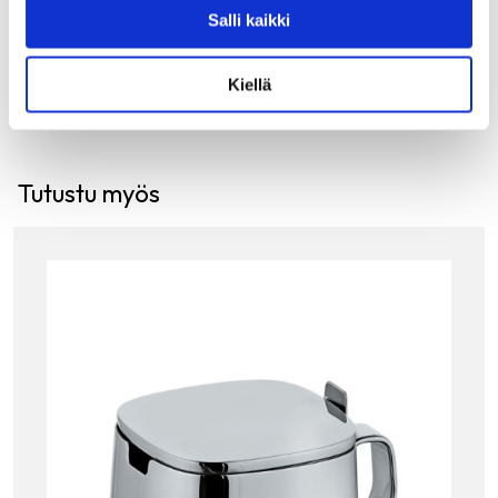
30.00
€
Salli kaikki
LISÄÄ OSTOSKORIIN
Kiellä
Tutustu myös