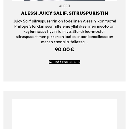
ALESSI
ALESSI JUICY SALIF, SITRUSPURISTIN
Juicy Salif sitruspuserrin on todellinen Alessin ikonituote!
Philippe Starckin suunnittelema yllätyksellinen muoto on
käytännössä hyvin toimiva. Starck luonnosteli
sitruspusertimen pizzerian lautasliinaan lomaillessaan
meren rannalla Italiassa.…
90.00
€
LISÄÄ OSTOSKORIIN