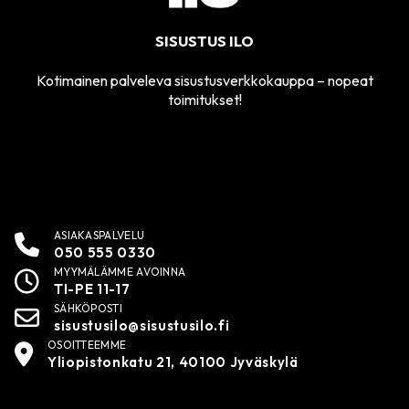
SISUSTUS ILO
Kotimainen palveleva sisustusverkkokauppa – nopeat
toimitukset!
ASIAKASPALVELU
050 555 0330
MYYMÄLÄMME AVOINNA
TI-PE 11-17
SÄHKÖPOSTI
sisustusilo@sisustusilo.fi
OSOITTEEMME
Yliopistonkatu 21, 40100 Jyväskylä