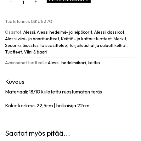
-
+
Citrus
basket
370
Tuotetunnus (SKU):
370
hedelmäkori,
teräs
Osastot:
Alessi
,
Alessi hedelmä- ja leipäkorit
,
Alessi klassikot
,
määrä
Alessi viini- ja baarituotteet
,
Keittiö- ja kattaustuotteet
,
Merkit
,
Sesonki
,
Sisustus Ilo suosittelee
,
Tarjoiluastiat ja salaattikulhot
,
Tuotteet
,
Viini & baari
Avainsanat tuotteelle
Alessi
,
hedelmäkori
,
keittiö
Kuvaus
Materiaali: 18/10 kiillotettu ruostumaton teräs
Koko: korkeus 22,5cm | halkaisija 22cm
Saatat myös pitää...