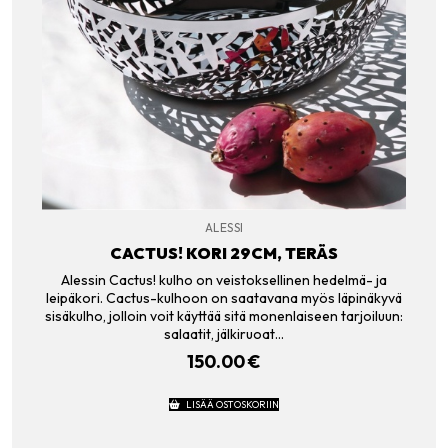
ALESSI
CACTUS! KORI 29CM, TERÄS
Alessin Cactus! kulho on veistoksellinen hedelmä- ja
leipäkori. Cactus-kulhoon on saatavana myös läpinäkyvä
sisäkulho, jolloin voit käyttää sitä monenlaiseen tarjoiluun:
salaatit, jälkiruoat…
150.00
€
LISÄÄ OSTOSKORIIN