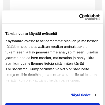
Tämä sivusto käyttää evästeitä
Käytämme evästeitä tarjoamamme sisällön ja mainosten
räätälöimiseen, sosiaalisen median ominaisuuksien
tukemiseen ja kävijämäärämme analysoimiseen. Lisäksi
jaamme sosiaalisen median, mainosalan ja analytiikka-
alan kumppaneillemme tietoja siitä, miten käytät
ALESSI
sivustoamme. Kumppanimme voivat yhdistää näitä
ALESSI APOSTROPHE APPELSIININKUORIJA,
tietoja muihin tietoihin, joita olet antanut heille tai joita on
TERÄS
kerätty, kun olet käyttänyt heidän palvelujaan.
Alessin Apostrophe on sympaattisen muotoinen
appelsiininkuorija, jolla teet kuorimista helpottavat viillot
turvallisesti ja kätevästi. Laita hedelmäkoriin appelsiinin
kylkeen valmiiksi odottamaan käyttöä. Kuorija pysyy
Näytä tiedot
pystyssä myös…