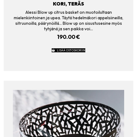
KORI, TERÄS
Alessi Blow up citrus basket on muotoilultaan
mielenkiintoinen ja upea. Täytä hedelmäkori appelsiineilla,
sitruunoilla, päärynöillä… Blow up on sisustusesine myös
tyhjänä ja sen paikka voi…
190.00
€
LISÄÄ OSTOSKORIIN