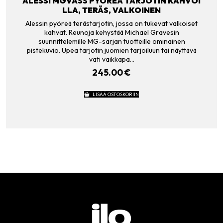
ALESSI MGVASS PYÖREÄ TARJOTIN KAHVOI
LLA, TERÄS, VALKOINEN
Alessin pyöreä terästarjotin, jossa on tukevat valkoiset
kahvat. Reunoja kehystää Michael Gravesin
suunnittelemille MG-sarjan tuotteille ominainen
pistekuvio. Upea tarjotin juomien tarjoiluun tai näyttävä
vati vaikkapa…
245.00
€
LISÄÄ OSTOSKORIIN