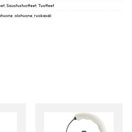
eet
,
Sisustustuotteet
,
Tuotteet
uhuone
,
olohuone
,
ruokasali