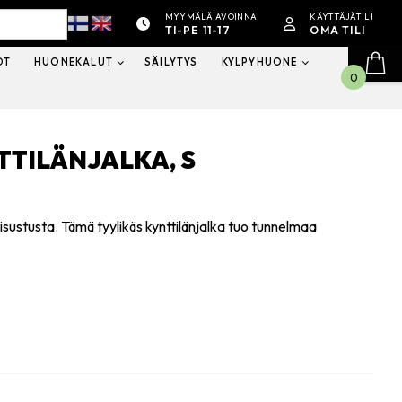
MYYMÄLÄ AVOINNA
KÄYTTÄJÄTILI
TI-PE 11-17
OMA TILI
OT
HUONEKALUT
SÄILYTYS
KYLPYHUONE
0
TTILÄNJALKA, S
isustusta. Tämä tyylikäs kynttilänjalka tuo tunnelmaa