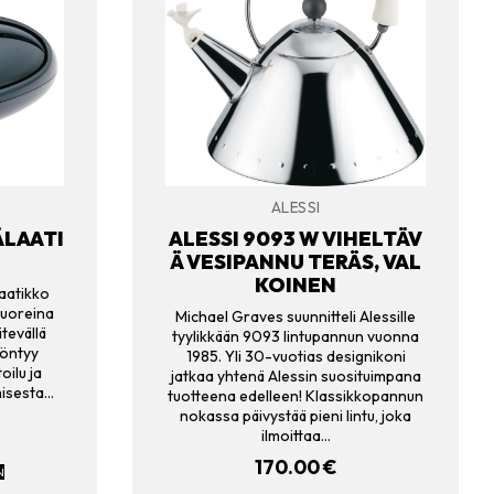
ALESSI
ÄLAATI
ALESSI 9093 W VIHELTÄV
Ä VESIPANNU TERÄS, VAL
KOINEN
aatikko
 tuoreina
Michael Graves suunnitteli Alessille
ätevällä
tyylikkään 9093 lintupannun vuonna
yöntyy
1985. Yli 30-vuotias designikoni
oilu ja
jatkaa yhtenä Alessin suosituimpana
misesta…
tuotteena edelleen! Klassikkopannun
nokassa päivystää pieni lintu, joka
ilmoittaa…
170.00
€
N