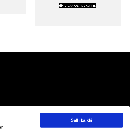
LISÄÄ OSTOSKORIIN
Salli kaikki
an
OSOITTEEMME