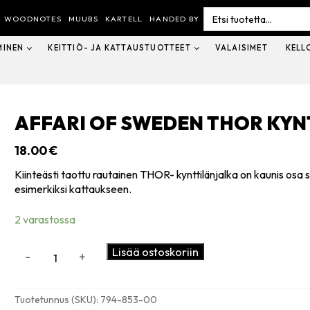
Search
for:
WOODNOTES
MUUBS
KARTELL
HANDED BY
MINEN
KEITTIÖ- JA KATTAUSTUOTTEET
VALAISIMET
KELL
AFFARI OF SWEDEN THOR KYN
18.00
€
Kiinteästi taottu rautainen THOR- kynttilänjalka on kaunis osa s
esimerkiksi kattaukseen.
2 varastossa
Affari
Lisää ostoskoriin
-
+
of
Sweden
THOR
Tuotetunnus (SKU):
794-853-00
kynttilänjalka,