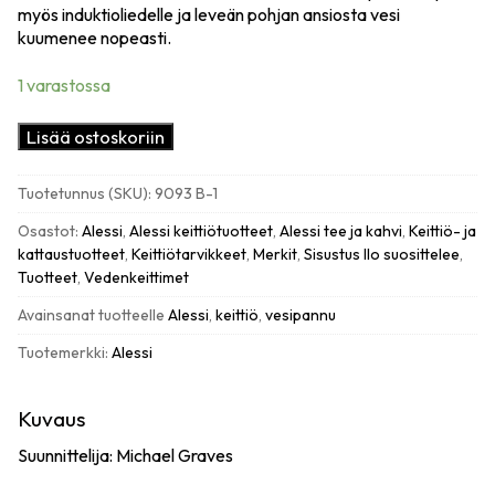
myös induktioliedelle ja leveän pohjan ansiosta vesi
kuumenee nopeasti.
1 varastossa
Alessi
Lisää ostoskoriin
9093
BB
Tuotetunnus (SKU):
9093 B-1
viheltävä
vesipannu
Osastot:
Alessi
,
Alessi keittiötuotteet
,
Alessi tee ja kahvi
,
Keittiö- ja
teräs,
kattaustuotteet
,
Keittiötarvikkeet
,
Merkit
,
Sisustus Ilo suosittelee
,
mattamusta
Tuotteet
,
Vedenkeittimet
määrä
Avainsanat tuotteelle
Alessi
,
keittiö
,
vesipannu
Tuotemerkki:
Alessi
Kuvaus
Suunnittelija: Michael Graves