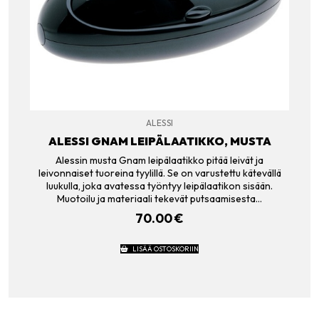
ALESSI
ALESSI GNAM LEIPÄLAATIKKO, MUSTA
Alessin musta Gnam leipälaatikko pitää leivät ja
leivonnaiset tuoreina tyylillä. Se on varustettu kätevällä
luukulla, joka avatessa työntyy leipälaatikon sisään.
Muotoilu ja materiaali tekevät putsaamisesta…
70.00
€
LISÄÄ OSTOSKORIIN