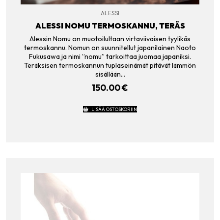
ALESSI
ALESSI NOMU TERMOSKANNU, TERÄS
Alessin Nomu on muotoilultaan virtaviivaisen tyylikäs
termoskannu. Nomun on suunnitellut japanilainen Naoto
Fukusawa ja nimi ”nomu” tarkoittaa juomaa japaniksi.
Teräksisen termoskannun tuplaseinämät pitävät lämmön
sisällään…
150.00
€
LISÄÄ OSTOSKORIIN