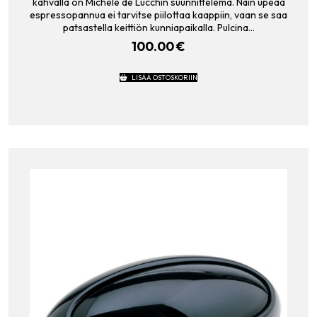
kahvalla on Michele de Lucchin suunnittelema. Näin upeaa
espressopannua ei tarvitse piilottaa kaappiin, vaan se saa
patsastella keittiön kunniapaikalla. Pulcina…
100.00
€
LISÄÄ OSTOSKORIIN