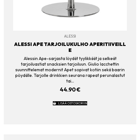
ALESSI
ALESSI APE TARJOILUKULHO APERITIIVEILL
E
Alessin Ape-sarjasta löydät tyylikkäät ja selkeät
tarjoiluastiat snacksien tarjoiluun. Giulio Iacchettin
suunnittelemat modernit Apet sopivat kotiin sekä baarin
pöydälle. Tarjolle drinkkien seurana rapeat perunalastut
tai…
44.90
€
LISÄÄ OSTOSKORIIN