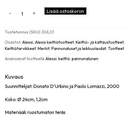
Alessi
Lisää ostoskoriin
-
+
Augh
pannunalunen,
teräs
Tuotetunnus (SKU):
DUL01
määrä
Osastot:
Alessi
,
Alessi keittiötuotteet
,
Keittiö- ja kattaustuotteet
,
Keittiötarvikkeet
,
Merkit
,
Pannunaluset ja leikkuulaudat
,
Tuotteet
Avainsanat tuotteelle
Alessi
,
keittiö
,
pannunalunen
Kuvaus
Suunnittelijat: Donato D’Urbino ja Paolo Lomazzi, 2000
Koko: Ø 24cm, 1,2cm
Materiaali: ruostumaton teräs