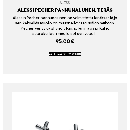
ALESSI
ALESSI PECHER PANNUNALUNEN, TERÄS
Alessin Pecher pannunalunen on valmistettu teräksestä ja
sen kekseliäs muoto on muunneltavissa astian mukaan.
Pecher venyy avattuna 51cm, joten myös pitkät ja
suorakaiteen muotoiset uunivuoat…
95.00
€
LISÄÄ OSTOSKORIIN