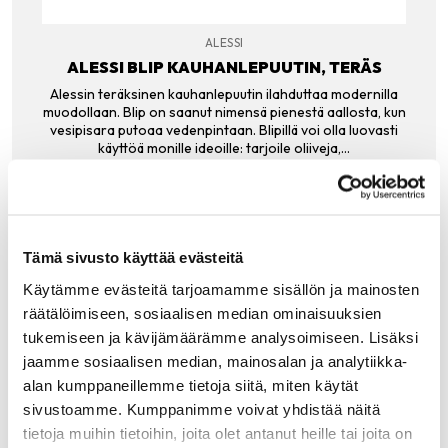
ALESSI
ALESSI BLIP KAUHANLEPUUTIN, TERÄS
Alessin teräksinen kauhanlepuutin ilahduttaa modernilla
muodollaan. Blip on saanut nimensä pienestä aallosta, kun
vesipisara putoaa vedenpintaan. Blipillä voi olla luovasti
käyttöä monille ideoille: tarjoile oliiveja,…
29.00
€
LISÄÄ OSTOSKORIIN
Tämä sivusto käyttää evästeitä
Käytämme evästeitä tarjoamamme sisällön ja mainosten
räätälöimiseen, sosiaalisen median ominaisuuksien
tukemiseen ja kävijämäärämme analysoimiseen. Lisäksi
Tutustu myös
jaamme sosiaalisen median, mainosalan ja analytiikka-
alan kumppaneillemme tietoja siitä, miten käytät
sivustoamme. Kumppanimme voivat yhdistää näitä
tietoja muihin tietoihin, joita olet antanut heille tai joita on