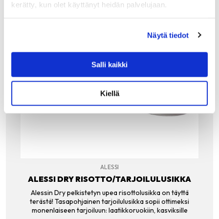
kerätty, kun olet käyttänyt heidän palvelujaan.
Näytä tiedot
Salli kaikki
Kiellä
ALESSI
ALESSI DRY RISOTTO/TARJOILULUSIKKA
Alessin Dry pelkistetyn upea risottolusikka on täyttä
terästä! Tasapohjainen tarjoilulusikka sopii ottimeksi
monenlaiseen tarjoiluun: laatikkoruokiin, kasviksille