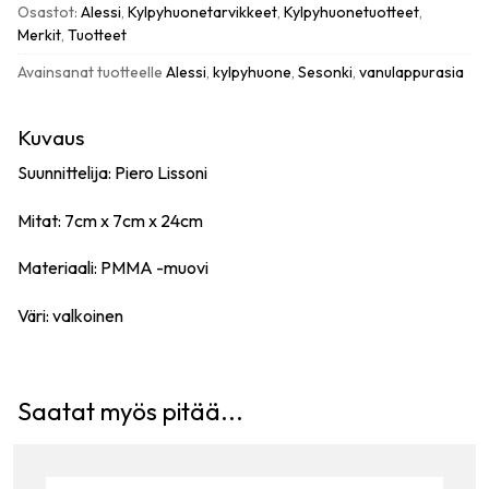
Osastot:
Alessi
,
Kylpyhuonetarvikkeet
,
Kylpyhuonetuotteet
,
Merkit
,
Tuotteet
Avainsanat tuotteelle
Alessi
,
kylpyhuone
,
Sesonki
,
vanulappurasia
Kuvaus
Suunnittelija: Piero Lissoni
Mitat: 7cm x 7cm x 24cm
Materiaali: PMMA -muovi
Väri: valkoinen
Saatat myös pitää...