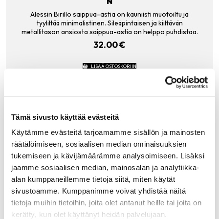
N
Alessin Birillo saippua-astia on kauniisti muotoiltu ja
tyyliltää minimalistinen. Sileäpintaisen ja kiiltävän
metallitason ansiosta saippua-astia on helppo puhdistaa.
32.00
€
LISÄÄ OSTOSKORIIN
Tämä sivusto käyttää evästeitä
Tutustu myös
Käytämme evästeitä tarjoamamme sisällön ja mainosten
räätälöimiseen, sosiaalisen median ominaisuuksien
tukemiseen ja kävijämäärämme analysoimiseen. Lisäksi
jaamme sosiaalisen median, mainosalan ja analytiikka-
alan kumppaneillemme tietoja siitä, miten käytät
sivustoamme. Kumppanimme voivat yhdistää näitä
tietoja muihin tietoihin, joita olet antanut heille tai joita on
kerätty, kun olet käyttänyt heidän palvelujaan.