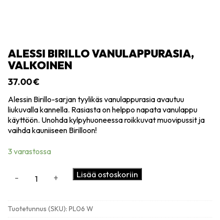
ALESSI BIRILLO VANULAPPURASIA,
VALKOINEN
37.00
€
Alessin Birillo-sarjan tyylikäs vanulappurasia avautuu
liukuvalla kannella. Rasiasta on helppo napata vanulappu
käyttöön. Unohda kylpyhuoneessa roikkuvat muovipussit ja
vaihda kauniiseen Birilloon!
3 varastossa
Alessi
Lisää ostoskoriin
-
+
Birillo
vanulappurasia,
valkoinen
Tuotetunnus (SKU):
PL06 W
määrä