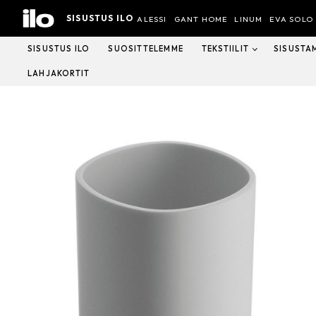
Hyppää
SISUSTUS ILO
sisältöön
ALESSI
GANT HOME
LINUM
EVA SOLO
SISUSTUS ILO
SUOSITTELEMME
TEKSTIILIT
SISUSTA
LAHJAKORTIT