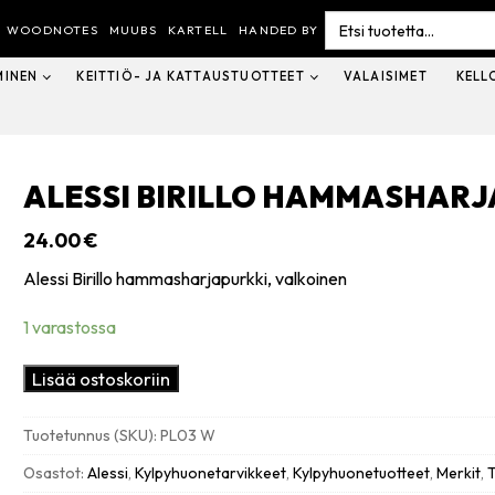
Search
for:
WOODNOTES
MUUBS
KARTELL
HANDED BY
MINEN
KEITTIÖ- JA KATTAUSTUOTTEET
VALAISIMET
KELL
ALESSI BIRILLO HAMMASHARJ
24.00
€
Alessi Birillo hammasharjapurkki, valkoinen
1 varastossa
Alessi
Lisää ostoskoriin
Birillo
hammasharjapurkki,
Tuotetunnus (SKU):
PL03 W
valkoinen
määrä
Osastot:
Alessi
,
Kylpyhuonetarvikkeet
,
Kylpyhuonetuotteet
,
Merkit
,