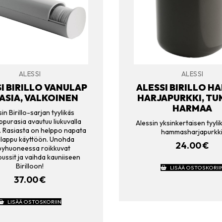
ALESSI
ALESSI
I BIRILLO VANULAP
ALESSI BIRILLO H
ASIA, VALKOINEN
HARJAPURKKI, T
HARMAA
in Birillo-sarjan tyylikäs
ppurasia avautuu liukuvalla
Alessin yksinkertaisen tyylik
. Rasiasta on helppo napata
hammasharjapurkki
lappu käyttöön. Unohda
24.00
€
pyhuoneessa roikkuvat
ussit ja vaihda kauniiseen
Birilloon!
LISÄÄ OSTOSKORII
37.00
€
LISÄÄ OSTOSKORIIN