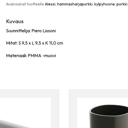
Avainsanat tuotteelle
Alessi
,
hammasharjapurkki
,
kylpyhuone
,
purkki
Kuvaus
Suunnittelija: Piero Lissoni
Mitat: S 9,5 x L 9,5 x K 11,0 cm
Materiaali: PMMA -muovi