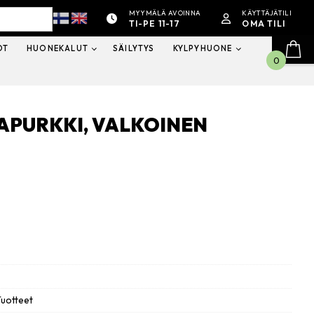
MYYMÄLÄ AVOINNA
KÄYTTÄJÄTILI
TI-PE 11-17
OMA TILI
OT
HUONEKALUT
SÄILYTYS
KYLPYHUONE
0
APURKKI, VALKOINEN
Tuotteet