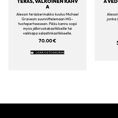
TERÄS, VALKOINEN KAHV
Ä VED
A
Alessin teräskermakko kuuluu Michael
Alessi
Gravesin suunnittelemaan MG-
jonka n
tuoteperheeseen. Pikku kannu sopii
myös jälkiruokakastikkeille tai
vaikkapa salaatinkastikkeelle.
70.00
€
LISÄÄ OSTOSKORIIN