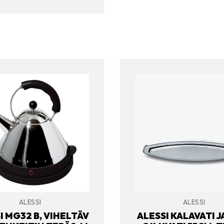
ALESSI
ALESSI
I MG32 B, VIHELTÄV
ALESSI KALAVATI J