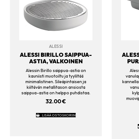
ALESSI
ALESSI BIRILLO SAIPPUA-
ALESS
ASTIA, VALKOINEN
PUR
Alessin Birillo saippua-astia on
Aless
kauniisti muotoiltu ja tyyliltää
vanula
minimalistinen. Sileäpintaisen ja
kannella
kiiltävän metallitason ansiosta
vanu
saippua-astia on helppo puhdistaa.
kyl
muovip
32.00
€
LISÄÄ OSTOSKORIIN