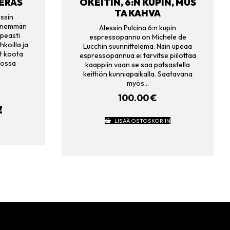
TERÄS
OKEITIN, 6:N KUPIN, MUS
TA KAHVA
essin
pienemmän
Alessin Pulcina 6:n kupin
upeasti
espressopannu on Michele de
hkoilla ja
Lucchin suunnittelema. Näin upeaa
oit koota
espressopannua ei tarvitse piilottaa
jossa
kaappiin vaan se saa patsastella
keittiön kunniapaikalla. Saatavana
myös…
100.00
€
N
LISÄÄ OSTOSKORIIN