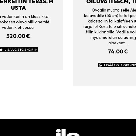
ENKEITIN TERÄS, M
OILUVATI 55CM, 
USTA
Ovaalin muotoiselle Al
kalavadille (55cm) laitat 
n vedenkeitin on klassikko,
kalasaaliin tai kalafileen 
okassa oleva pilli viheltää
tarjolle! Koristele sitruunalo
veden kiehuessa.
tillin kukinnoilla. Vadille v
320.00
€
myös matalan salaatin, 
ainekset…
LISÄÄ OSTOSKORIIN
74.00
€
LISÄÄ OSTOSKORII