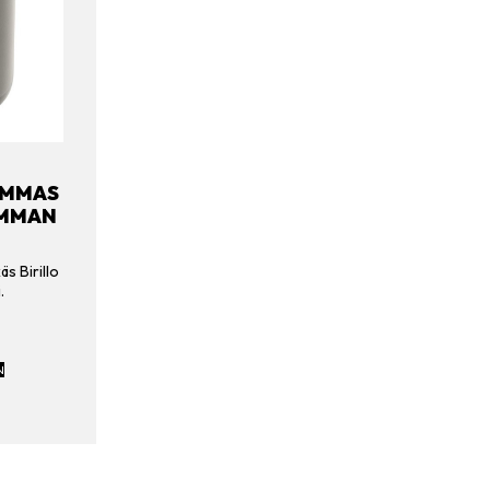
AMMAS
UMMAN
äs Birillo
.
N