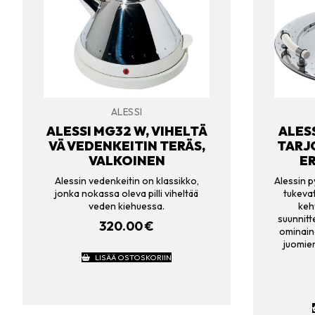
ALESSI
ALESSI MG32 W, VIHELTÄ
ALES
VÄ VEDENKEITIN TERÄS,
TARJ
VALKOINEN
ER
Alessin vedenkeitin on klassikko,
Alessin p
jonka nokassa oleva pilli viheltää
tukevat
veden kiehuessa.
keh
suunnitt
320.00
€
ominaine
juomien
LISÄÄ OSTOSKORIIN