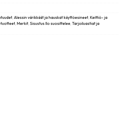
utuudet
,
Alessin värikkäät ja hauskat käyttöesineet
,
Keittiö- ja
tuotteet
,
Merkit
,
Sisustus Ilo suosittelee
,
Tarjoiluastiat ja