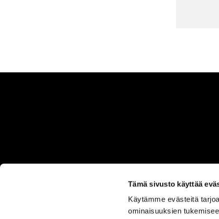
Tämä sivusto käyttää eväs
Käytämme evästeitä tarjoa
ASIAKASPALVELU
ominaisuuksien tukemisee
050 555