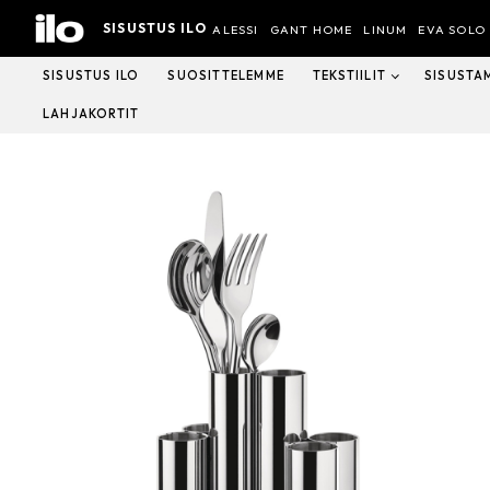
Hyppää
SISUSTUS ILO
sisältöön
ALESSI
GANT HOME
LINUM
EVA SOLO
SISUSTUS ILO
SUOSITTELEMME
TEKSTIILIT
SISUSTA
LAHJAKORTIT