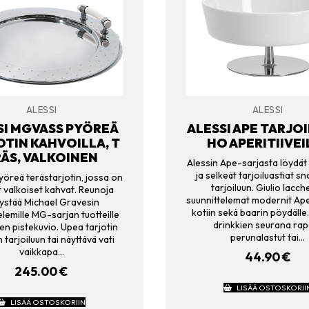
ALESSI
ALESSI
SI MGVASS PYÖREÄ
ALESSI APE TARJO
OTIN KAHVOILLA, T
HO APERITIIVEI
ÄS, VALKOINEN
Alessin Ape-sarjasta löydät 
ja selkeät tarjoiluastiat s
yöreä terästarjotin, jossa on
tarjoiluun. Giulio Iacche
 valkoiset kahvat. Reunoja
suunnittelemat modernit Ape
ystää Michael Gravesin
kotiin sekä baarin pöydälle.
elemille MG-sarjan tuotteille
drinkkien seurana rap
n pistekuvio. Upea tarjotin
perunalastut tai…
 tarjoiluun tai näyttävä vati
vaikkapa…
44.90
€
245.00
€
LISÄÄ OSTOSKORII
LISÄÄ OSTOSKORIIN