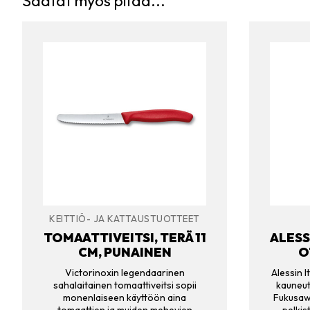
Saatat myös pitää...
KEITTIÖ- JA KATTAUSTUOTTEET
TOMAATTIVEITSI, TERÄ 11
ALESS
CM, PUNAINEN
O
Victorinoxin legendaarinen
Alessin 
sahalaitainen tomaattiveitsi sopii
kauneut
monenlaiseen käyttöön aina
Fukusaw
tomaattien ja muiden mehevien
pelkis