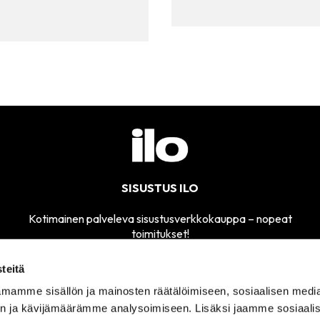
SISUSTUS ILO
Kotimainen palveleva sisustusverkkokauppa – nopeat
toimitukset!
teitä
mamme sisällön ja mainosten räätälöimiseen, sosiaalisen medi
MYYMÄLÄMME
n ja kävijämäärämme analysoimiseen. Lisäksi jaamme sosiaali
SÄHKÖPOSTI
AVOINNA