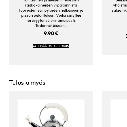
raaka-aineiden viipaloinnista
yhdistää
tuoreiden sämpylöiden halkaisuun ja
salaattik
pizzan paloitteluun. Veitsi säilyttää
terävyytensä erinomaisesti.
Todennäköisesti…
9.90
€
LISÄÄ OSTOSKORIIN
Tutustu myös