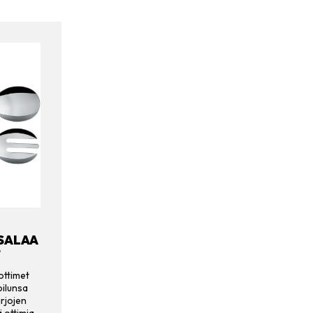
 SALAA
T
ottimet
oilunsa
rjojen
 ottimia