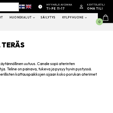
MYYMÄLÄ AVOINNA
KÄYTTÄJÄTILI
TI-PE 11-17
OMA TILI
OT
HUONEKALUT
SÄILYTYS
KYLPYHUONE
0
, TERÄS
käytännöllinen uutuus. Canale sopii aterinten
ohja. Teline on painava, tukeva ja pysyy hyvin pystyssä.
erillisten kattauspaikkojen sijaan koko porukan aterimet