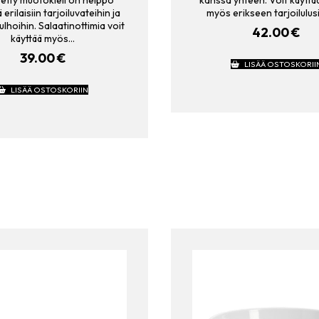
 erilaisiin tarjoiluvateihin ja
myös erikseen tarjoilulus
ulhoihin. Salaatinottimia voit
42.00
€
käyttää myös…
39.00
€
LISÄÄ OSTOSKORII
LISÄÄ OSTOSKORIIN