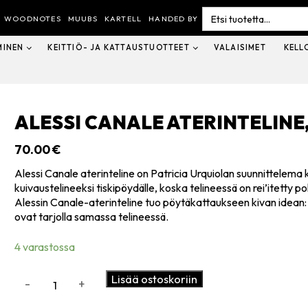
Search
for:
WOODNOTES
MUUBS
KARTELL
HANDED BY
MINEN
KEITTIÖ- JA KATTAUSTUOTTEET
VALAISIMET
KELL
ALESSI CANALE ATERINTELINE
70.00
€
Alessi Canale aterinteline on Patricia Urquiolan suunnittelema 
kuivaustelineeksi tiskipöydälle, koska telineessä on rei’itetty p
Alessin Canale-aterinteline tuo pöytäkattaukseen kivan idean: 
ovat tarjolla samassa telineessä.
4 varastossa
Alessi
Lisää ostoskoriin
-
+
Canale
aterinteline,