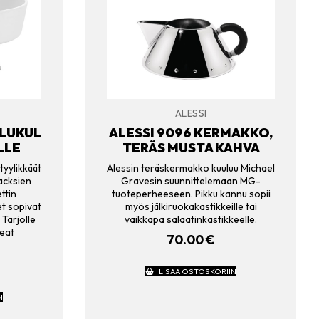
ALESSI
ILUKUL
ALESSI 9096 KERMAKKO,
LLE
TERÄS MUSTA KAHVA
tyylikkäät
Alessin teräskermakko kuuluu Michael
nacksien
Gravesin suunnittelemaan MG-
ttin
tuoteperheeseen. Pikku kannu sopii
t sopivat
myös jälkiruokakastikkeille tai
 Tarjolle
vaikkapa salaatinkastikkeelle.
eat
70.00
€
LISÄÄ OSTOSKORIIN
N