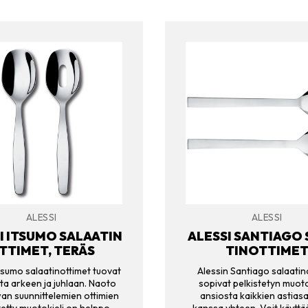
ALESSI
ALESSI
I ITSUMO SALAATIN
ALESSI SANTIAGO
TTIMET, TERÄS
TINOTTIME
Itsumo salaatinottimet tuovat
Alessin Santiago salaatin
ta arkeen ja juhlaan. Naoto
sopivat pelkistetyn muot
an suunnittelemien ottimien
ansiosta kaikkien astiasa
tetty muotokieli on helppo
kanssa yhteen. Voit käyttää