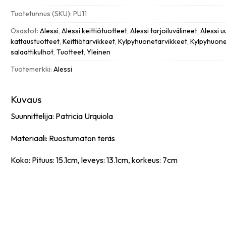
teräs
Tuotetunnus (SKU):
PU11
määrä
Osastot:
Alessi
,
Alessi keittiötuotteet
,
Alessi tarjoiluvälineet
,
Alessi u
kattaustuotteet
,
Keittiötarvikkeet
,
Kylpyhuonetarvikkeet
,
Kylpyhuone
salaattikulhot
,
Tuotteet
,
Yleinen
Tuotemerkki:
Alessi
Kuvaus
Suunnittelija: Patricia Urquiola
Materiaali: Ruostumaton teräs
Koko: Pituus: 15.1cm, leveys: 13.1cm, korkeus: 7cm