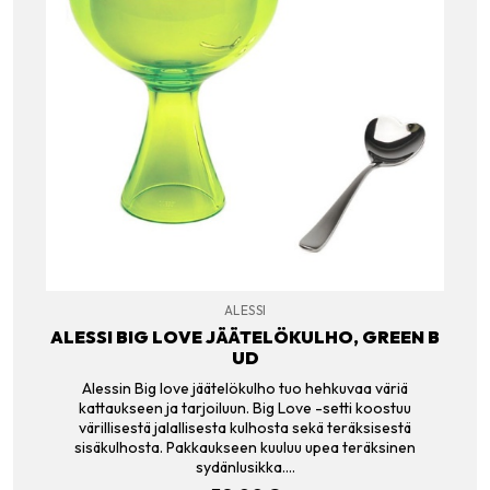
ALESSI
ALESSI BIG LOVE JÄÄTELÖKULHO, GREEN B
UD
Alessin Big love jäätelökulho tuo hehkuvaa väriä
kattaukseen ja tarjoiluun. Big Love -setti koostuu
värillisestä jalallisesta kulhosta sekä teräksisestä
sisäkulhosta. Pakkaukseen kuuluu upea teräksinen
sydänlusikka.…