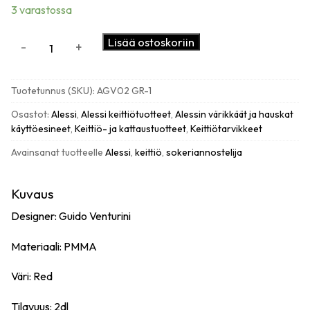
3 varastossa
Alessi
Lisää ostoskoriin
-
+
Gino
Zucchino
sokeriannostelija,
Tuotetunnus (SKU):
AGV02 GR-1
red
määrä
Osastot:
Alessi
,
Alessi keittiötuotteet
,
Alessin värikkäät ja hauskat
käyttöesineet
,
Keittiö- ja kattaustuotteet
,
Keittiötarvikkeet
Avainsanat tuotteelle
Alessi
,
keittiö
,
sokeriannostelija
Kuvaus
Designer: Guido Venturini
Materiaali: PMMA
Väri: Red
Tilavuus: 2dl