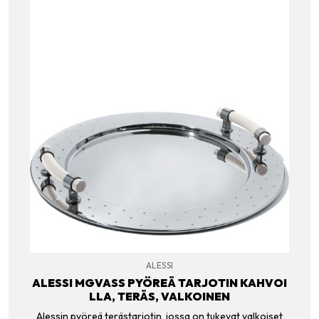
ALESSI
ALESSI MGVASS PYÖREÄ TARJOTIN KAHVOI
LLA, TERÄS, VALKOINEN
Alessin pyöreä terästarjotin, jossa on tukevat valkoiset