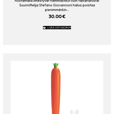
nostamalla ilmestyvät hammastikut kuin taikahatusta!
Suunnittelija Stefano Giovannoni halusi poistaa
pienimmänkin…
30.00
€
LISÄÄ OSTOSKORIIN