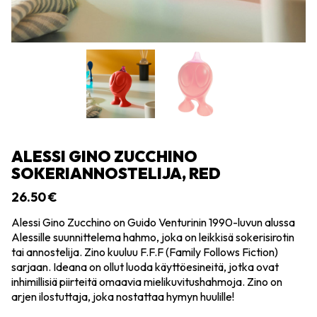
ALESSI GINO ZUCCHINO
SOKERIANNOSTELIJA, RED
26.50
€
Alessi Gino Zucchino on Guido Venturinin 1990-luvun alussa
Alessille suunnittelema hahmo, joka on leikkisä sokerisirotin
tai annostelija. Zino kuuluu F.F.F (Family Follows Fiction)
sarjaan. Ideana on ollut luoda käyttöesineitä, jotka ovat
inhimillisiä piirteitä omaavia mielikuvitushahmoja. Zino on
arjen ilostuttaja, joka nostattaa hymyn huulille!