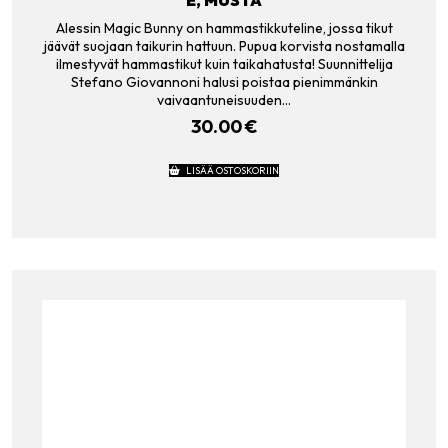
E, MUSTA
Alessin Magic Bunny on hammastikkuteline, jossa tikut
jäävät suojaan taikurin hattuun. Pupua korvista nostamalla
ilmestyvät hammastikut kuin taikahatusta! Suunnittelija
Stefano Giovannoni halusi poistaa pienimmänkin
vaivaantuneisuuden…
30.00
€
LISÄÄ OSTOSKORIIN