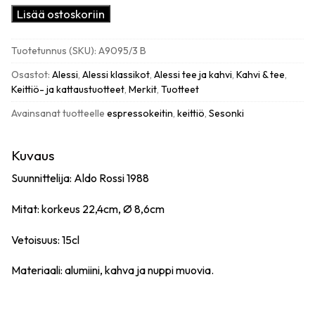
Alessi
Lisää ostoskoriin
La
Cupola
Tuotetunnus (SKU):
A9095/3 B
espressokeitin,
3:n
Osastot:
Alessi
,
Alessi klassikot
,
Alessi tee ja kahvi
,
Kahvi & tee
,
kupin
Keittiö- ja kattaustuotteet
,
Merkit
,
Tuotteet
määrä
Avainsanat tuotteelle
espressokeitin
,
keittiö
,
Sesonki
Kuvaus
Suunnittelija: Aldo Rossi 1988
Mitat: korkeus 22,4cm, Ø 8,6cm
Vetoisuus: 15cl
Materiaali: alumiini, kahva ja nuppi muovia.