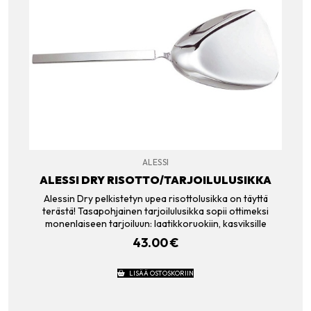
ALESSI
ALESSI DRY RISOTTO/TARJOILULUSIKKA
Alessin Dry pelkistetyn upea risottolusikka on täyttä
terästä! Tasapohjainen tarjoilulusikka sopii ottimeksi
monenlaiseen tarjoiluun: laatikkoruokiin, kasviksille
43.00
€
LISÄÄ OSTOSKORIIN