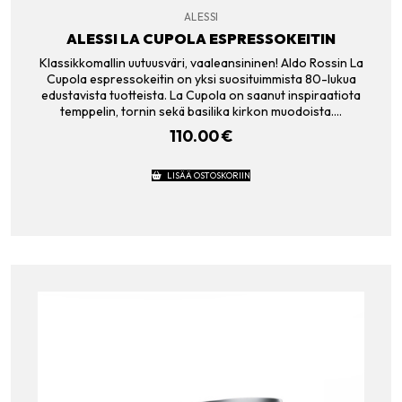
ALESSI
ALESSI LA CUPOLA ESPRESSOKEITIN
Klassikkomallin uutuusväri, vaaleansininen! Aldo Rossin La
Cupola espressokeitin on yksi suosituimmista 80-lukua
edustavista tuotteista. La Cupola on saanut inspiraatiota
temppelin, tornin sekä basilika kirkon muodoista.…
110.00
€
LISÄÄ OSTOSKORIIN