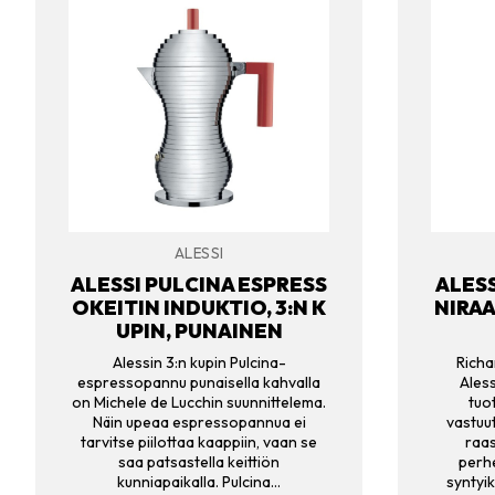
ALESSI
ALESSI PULCINA ESPRESS
ALES
OKEITIN INDUKTIO, 3:N K
NIRAA
UPIN, PUNAINEN
Alessin 3:n kupin Pulcina-
Richa
espressopannu punaisella kahvalla
Aless
on Michele de Lucchin suunnittelema.
tuo
Näin upeaa espressopannua ei
vastuu
tarvitse piilottaa kaappiin, vaan se
raas
saa patsastella keittiön
perhe
kunniapaikalla. Pulcina…
syntyi