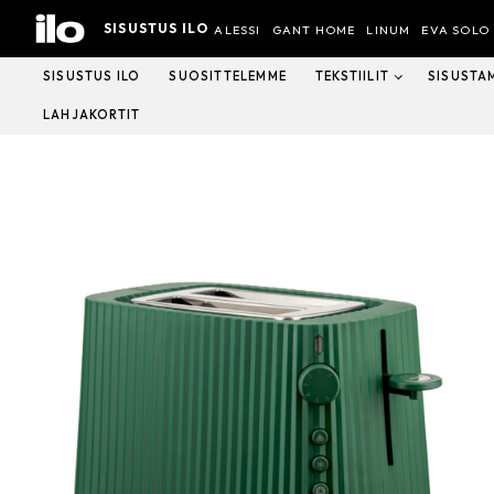
Hyppää
SISUSTUS ILO
sisältöön
ALESSI
GANT HOME
LINUM
EVA SOLO
SISUSTUS ILO
SUOSITTELEMME
TEKSTIILIT
SISUSTA
LAHJAKORTIT