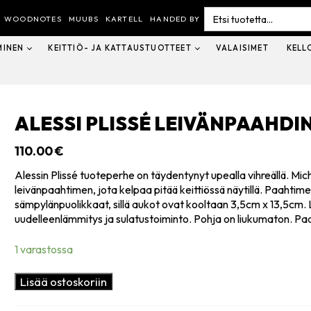
Search
for:
WOODNOTES
MUUBS
KARTELL
HANDED BY
MINEN
KEITTIÖ- JA KATTAUSTUOTTEET
VALAISIMET
KELL
ALESSI PLISSÉ LEIVÄNPAAHDIN
110.00
€
Alessin Plissé tuoteperhe on täydentynyt upealla vihreällä. Mic
leivänpaahtimen, jota kelpaa pitää keittiössä näytillä. Paahti
sämpylänpuolikkaat, sillä aukot ovat kooltaan 3,5cm x 13,5cm
uudelleenlämmitys ja sulatustoiminto. Pohja on liukumaton. P
1 varastossa
Alessi
Lisää ostoskoriin
Plissé
leivänpaahdin,