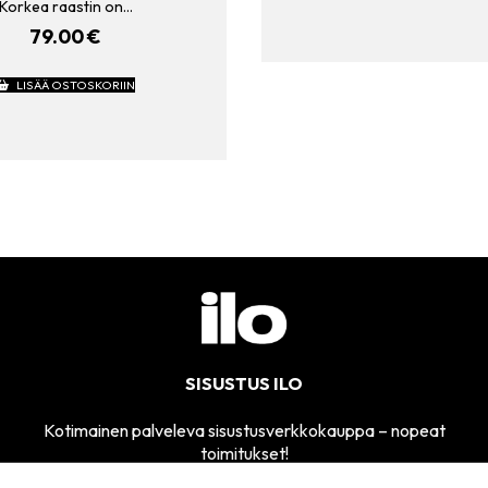
Korkea raastin on…
79.00
€
LISÄÄ OSTOSKORIIN
SISUSTUS ILO
Kotimainen palveleva sisustusverkkokauppa – nopeat
toimitukset!