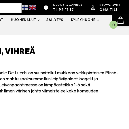
MYYMÄLÄ AVOINNA
KÄYTTÄJÄTILI
TI-PE 11-17
OMA TILI
OT
HUONEKALUT
SÄILYTYS
KYLPYHUONE
0
, VIHREÄ
hele De Lucchi on suunnitellut muhkean vekkipintaisen Plissé-
meen mahtuu paksummatkin leipäviipaleet, bagelit ja
. Leivänpaahtimessa on lämpöasteikko 1-6 sekä
aahtimen värinen johto viimeistelee koko komeuden.