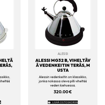
ALESSI
IHELTÄ
ALESSI MG32 B, VIHELTÄV
ERÄS,
Ä VEDENKEITIN TERÄS, M
USTA
ssikko,
Alessin vedenkeitin on klassikko,
iheltää
jonka nokassa oleva pilli viheltää
veden kiehuessa.
320.00
€
N
LISÄÄ OSTOSKORIIN