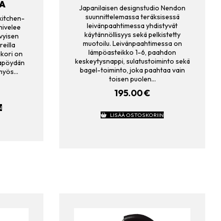
A
Japanilaisen designstudio Nendon
suunnittelemassa teräksisessä
kitchen-
leivänpaahtimessa yhdistyvät
hivelee
käytännöllisyys sekä pelkistetty
vyisen
muotoilu. Leivänpaahtimessa on
eilla
lämpöasteikko 1-6, paahdon
äkori on
keskeytysnappi, sulatustoiminto sekä
kapöydän
bagel-toiminto, joka paahtaa vain
 myös…
toisen puolen…
195.00
€
N
LISÄÄ OSTOSKORIIN