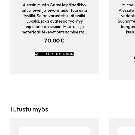
Alessin musta Gnam leipälaatikko
Michel
pitää leivät ja leivonnaiset tuoreina
Alessille
tyylillä. Se on varustettu kätevällä
vedenke
luukulla, joka avatessa työntyy
Suunnitte
leipälaatikon sisään. Muotoilu ja
kangas
materiaali tekevät putsaamisesta…
kuul
70.00
€
LISÄÄ OSTOSKORIIN
Tutustu myös