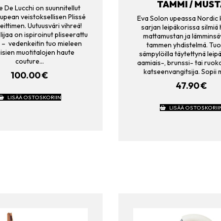
TAMMI / MUST
e De Lucchi on suunnitellut
 upean veistoksellisen Plissé
Eva Solon upeassa Nordic 
ittimen. Uutuusväri vihreä!
sarjan leipäkorissa silmiä 
lijaa on ispiroinut pliseerattu
mattamustan ja lämminsä
 – vedenkeitin tuo mieleen
tammen yhdistelmä. Tuor
uisien muotitalojen haute
sämpylöilla täytettynä leip
couture…
aamiais-, brunssi- tai ruo
katseenvangitsija. Sopii
100.00
€
47.90
€
LISÄÄ OSTOSKORIIN
LISÄÄ OSTOSKORII