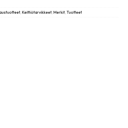
taustuotteet
,
Keittiötarvikkeet
,
Merkit
,
Tuotteet