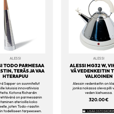
ALESSI
ALESSI
SI TODO PARMESAA
ALESSI MG32 W, V
STIN, TERÄS JA VAA
VÄ VEDENKEITIN T
HTERAPUU
VALKOINEN
rd Sapper on suunnitellut
Alessin vedenkeitin on kla
ille lukuisia innovatiivisia
jonka nokassa oleva pilli v
tteita. Kotona Richardin
veden kiehuessa.
tehtävänä on parmesaanin
320.00
€
taminen aterioilla koko
elle, joten Todo-raastin
kin todelliseen tarpeeseen.
LISÄÄ OSTOSKORII