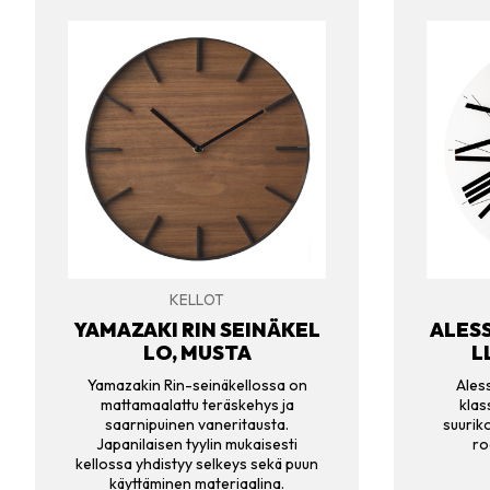
KELLOT
YAMAZAKI RIN SEINÄKEL
ALESS
LO, MUSTA
L
Yamazakin Rin-seinäkellossa on
Ales
mattamaalattu teräskehys ja
klas
saarnipuinen vaneritausta.
suurik
Japanilaisen tyylin mukaisesti
ro
kellossa yhdistyy selkeys sekä puun
käyttäminen materiaalina.