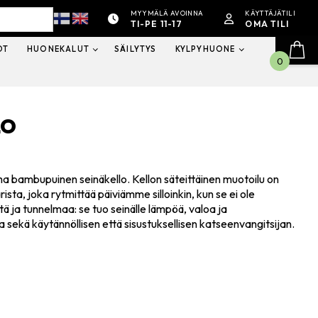
MYYMÄLÄ AVOINNA
KÄYTTÄJÄTILI
TI-PE 11-17
OMA TILI
OT
HUONEKALUT
SÄILYTYS
KYLPYHUONE
0
LO
ma bambupuinen seinäkello. Kellon säteittäinen muotoilu on
ista, joka rytmittää päiviämme silloinkin, kun se ei ole
tä ja tunnelmaa: se tuo seinälle lämpöä, valoa ja
a sekä käytännöllisen että sisustuksellisen katseenvangitsijan.