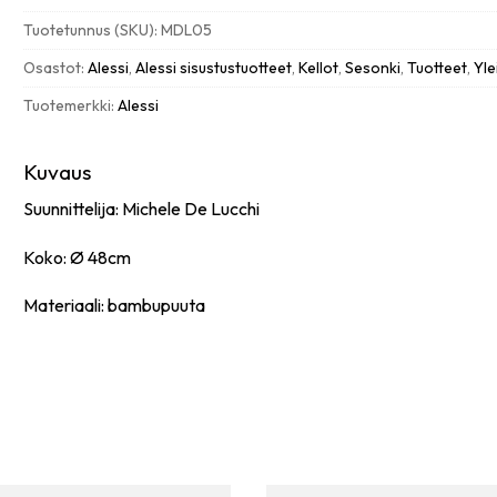
määrä
Tuotetunnus (SKU):
MDL05
Osastot:
Alessi
,
Alessi sisustustuotteet
,
Kellot
,
Sesonki
,
Tuotteet
,
Yle
Tuotemerkki:
Alessi
Kuvaus
Suunnittelija: Michele De Lucchi
Koko: Ø 48cm
Materiaali: bambupuuta