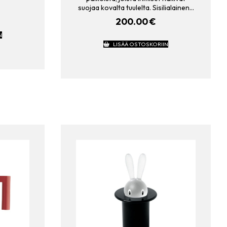
suojaa kovalta tuulelta. Sisilialainen…
200.00
€
N
LISÄÄ OSTOSKORIIN