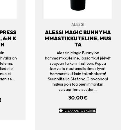
ALESSI
SPRESS
ALESSI MAGIC BUNNY HA
 6:N K
MMASTIKKUTELINE, MUS
EN
TA
pin
Alessin Magic Bunny on
ahvalla on
hammastikkuteline, jossa tikut jäävät
ttelema.
suojaan taikurin hattuun. Pupua
iedelle.
korvista nostamalla ilmestyvät
nua ei
hammastikut kuin taikahatusta!
 vaan se…
Suunnittelija Stefano Giovannoni
halusi poistaa pienimmänkin
vaivaantuneisuuden…
30.00
€
N
LISÄÄ OSTOSKORIIN