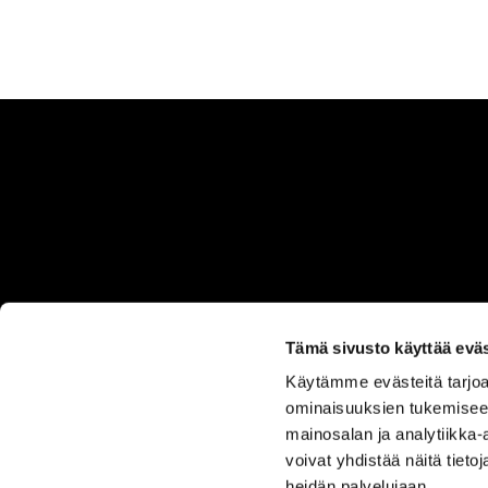
Tämä sivusto käyttää eväs
Käytämme evästeitä tarjoa
ASIAKASPALVELU
ominaisuuksien tukemisee
050 555
mainosalan ja analytiikka
0330
voivat yhdistää näitä tietoja
heidän palvelujaan.