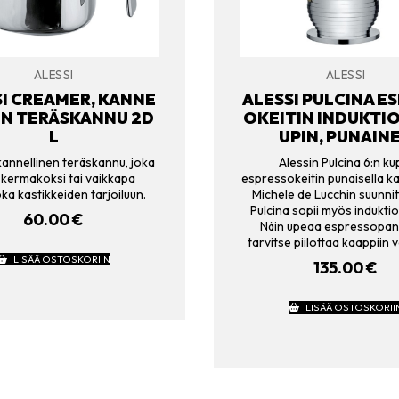
ALESSI
ALESSI
I CREAMER, KANNE
ALESSI PULCINA E
EN TERÄSKANNU 2D
OKEITIN INDUKTIO,
L
UPIN, PUNAIN
kannellinen teräskannu, joka
Alessin Pulcina 6:n ku
 kermakoksi tai vaikkapa
espressokeitin punaisella k
oka kastikkeiden tarjoiluun.
Michele de Lucchin suunni
Pulcina sopii myös induktiol
60.00
€
Näin upeaa espressopan
tarvitse piilottaa kaappiin
LISÄÄ OSTOSKORIIN
135.00
€
LISÄÄ OSTOSKORII