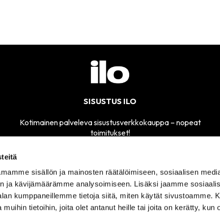
SISUSTUS ILO
Kotimainen palveleva sisustusverkkokauppa – nopeat
toimitukset!
teitä
mamme sisällön ja mainosten räätälöimiseen, sosiaalisen medi
MYYMÄLÄMME
n ja kävijämäärämme analysoimiseen. Lisäksi jaamme sosiaali
SÄHKÖPOSTI
AVOINNA
sisustusilo@sisustusilo.fi
-alan kumppaneillemme tietoja siitä, miten käytät sivustoamme
TI-PE 11-17
 muihin tietoihin, joita olet antanut heille tai joita on kerätty, kun 