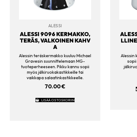
ALESSI
ALESSI 9096 KERMAKKO,
ALESS
TERÄS, VALKOINEN KAHV
LLIN
A
Alessin teräskermakko kuuluu Michael
Alessin 
Gravesin suunnittelemaan MG-
sopii
tuoteperheeseen. Pikku kannu sopii
jälkiru
myös jälkiruokakastikkeille tai
vaikkapa salaatinkastikkeelle.
70.00
€
LISÄÄ OSTOSKORIIN