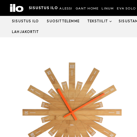
Hyppää
SISUSTUS ILO
sisältöön
ALESSI
GANT HOME
LINUM
EVA SOLO
SISUSTUS ILO
SUOSITTELEMME
TEKSTIILIT
SISUSTA
LAHJAKORTIT