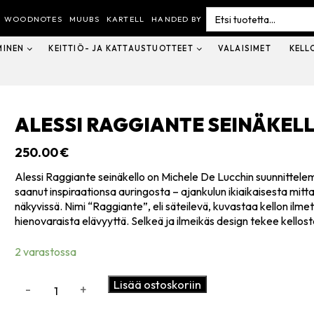
Search
for:
WOODNOTES
MUUBS
KARTELL
HANDED BY
MINEN
KEITTIÖ- JA KATTAUSTUOTTEET
VALAISIMET
KELL
ALESSI RAGGIANTE SEINÄKEL
250.00
€
Alessi Raggiante seinäkello on
Michele De Lucchi
n suunnittele
saanut inspiraationsa auringosta – ajankulun ikiaikaisesta mittar
näkyvissä. Nimi “Raggiante”, eli säteilevä, kuvastaa kellon ilmet
hienovaraista elävyyttä. Selkeä ja ilmeikäs design tekee kellost
2 varastossa
Alessi
Lisää ostoskoriin
-
+
Raggiante
seinäkello