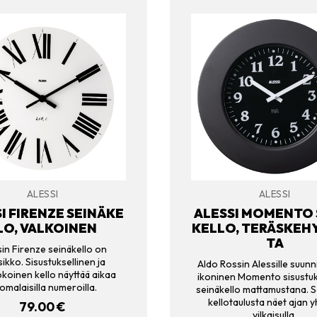
ALESSI
ALESSI
I FIRENZE SEINÄKE
ALESSI MOMENTO 
LO, VALKOINEN
KELLO, TERÄSKEH
TA
sin Firenze seinäkello on
sikko. Sisustuksellinen ja
Aldo Rossin Alessille suunn
okoinen kello näyttää aikaa
ikoninen Momento sisustuk
omalaisilla numeroilla.
seinäkello mattamustana. S
kellotaulusta näet ajan y
79.00
€
vilkaisulla.