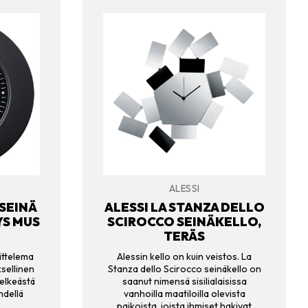
ALESSI
SEINÄ
ALESSI LA STANZA DELLO
YS MUS
SCIROCCO SEINÄKELLO,
TERÄS
ittelema
Alessin kello on kuin veistos. La
sellinen
Stanza dello Scirocco seinäkello on
elkeästä
saanut nimensä sisilialaisissa
hdellä
vanhoilla maatiloilla olevista
paikoista, joista ihmiset hakivat